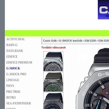
SZAKÜZLETEK
SZERVIZEK
ÚJDONSÁG
V
KARÓRA
FALIÓRA
ASZTALI ÓRA
ACTIVE DIAL
Casio órák
>
G-SHOCK karórák
>
GM-2100
>
GM-210
BABY-G
További változatok
DATA BANK
EDIFICE
EDIFICE PREMIUM
G-SHOCK
G-SHOCK PRO
LINEAGE
PHYS
PRO TREK
RETRO
SEA-PATHFINDER