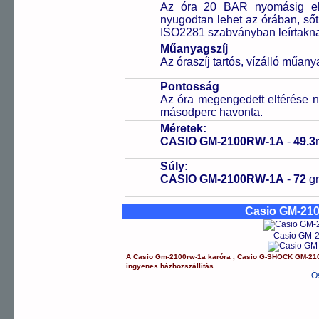
Az óra 20 BAR nyomásig ell
nyugodtan lehet az órában, sőt
ISO2281 szabványban leírtakn
Műanyagszíj
Az óraszíj tartós, vízálló műany
Pontosság
Az óra megengedett eltérése n
másodperc havonta.
Méretek:
CASIO GM-2100RW-1A
-
49.3
Súly:
CASIO GM-2100RW-1A
-
72
g
Casio GM-21
Casio GM-2
A
Casio
Gm-2100rw-1a
karóra
,
Casio
G-SHOCK
GM-21
ingyenes házhozszállítás
Ö