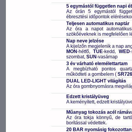
5 egymástól független napi é
Az órán 5 egymástól függetl
ébresztési időpontok elérésekor
Teljesen automatikus naptár
Az óra a napot automatiku
szökőéveknek is megfelelően lé
Nap neve jelzése
A kijelzőn megjelenik a nap ang
MON
-hétfő,
TUE
-kedd,
WED
szombat,
SUN
-vasárnap
3 év várható elemélettartam
A megbízható pontos quartz
működteti a gombelem (
SR72
DUAL LED-LIGHT világítás
Az óra gombnyomásra megvilágít
Edzett kristályüveg
A keményített, edzett kristályü
Műanyag tokozás acél rámáv
Az óra tokja könnyű, de tart
borítással védettek.
20 BAR nyomásig fokozottan 