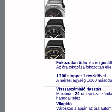
Fokozottan ütés- és rezgésál
Az óra tokozása fokozottan elle
1/100 stopper 1 részidővel
A mérési egység 1/100 másodpe
Visszaszámláló riasztás
Maximum
24
óra visszaszámlál
hanggal jelez.
Világidő
Városkód alapján az óra automa