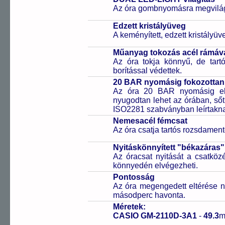
Az óra gombnyomásra megvilágít
Edzett kristályüveg
A keményített, edzett kristályü
Műanyag tokozás acél rámáv
Az óra tokja könnyű, de tart
borítással védettek.
20 BAR nyomásig fokozottan 
Az óra 20 BAR nyomásig ell
nyugodtan lehet az órában, sőt
ISO2281 szabványban leírtakn
Nemesacél fémcsat
Az óra csatja tartós rozsdament
Nyitáskönnyített "békazáras
Az óracsat nyitását a csatköz
könnyedén elvégezheti.
Pontosság
Az óra megengedett eltérése n
másodperc havonta.
Méretek:
CASIO GM-2110D-3A1
-
49.3
m