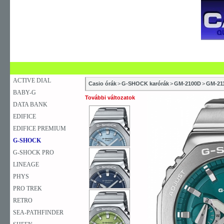
SZAKÜZLETEK
SZERVIZEK
ÚJDONSÁG
V
KARÓRA
FALIÓRA
ASZTALI ÓRA
ACTIVE DIAL
Casio órák
>
G-SHOCK karórák
>
GM-2100D
>
GM-21
BABY-G
További változatok
DATA BANK
EDIFICE
EDIFICE PREMIUM
G-SHOCK
G-SHOCK PRO
LINEAGE
PHYS
PRO TREK
RETRO
SEA-PATHFINDER