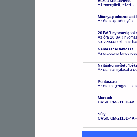
Edzett kristályüveg
A keményített, edzett k
Műanyag tokozás acél
Az óra tokja könnyű, de
20 BAR nyomásig fokoz
Az óra 20 BAR nyomásig
sőt vizisportokhoz is h
Nemesacél fémcsat
Az óra csatja tartós ro
Nyitáskönnyített "bék
Az óracsat nyitását a 
Pontosság
Az óra megengedett elt
Méretek:
CASIO GM-2110D-4A
Súly:
CASIO GM-2110D-4A