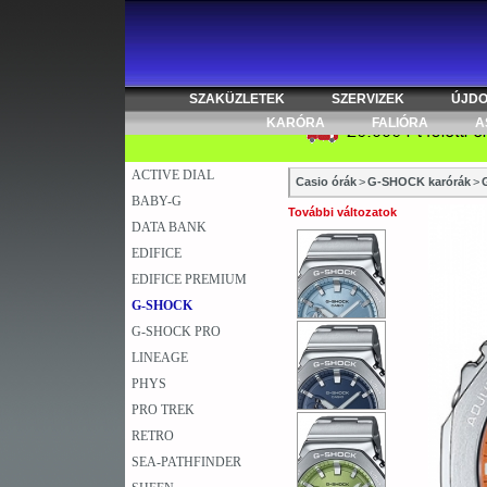
SZAKÜZLETEK
SZERVIZEK
ÚJD
KARÓRA
FALIÓRA
A
ACTIVE DIAL
Casio órák
>
G-SHOCK karórák
>
BABY-G
További változatok
DATA BANK
EDIFICE
EDIFICE PREMIUM
G-SHOCK
G-SHOCK PRO
LINEAGE
PHYS
PRO TREK
RETRO
SEA-PATHFINDER