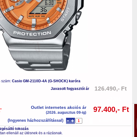
s szám:
Casio GM-2110D-4A (G-SHOCK) karóra
126.490,- Ft
Javasolt fogyasztói ár
-23%
Outlet internetes akciós ár
97.400,- Ft
*
a
(2026. augusztus 09-ig)
(Ingyenes házhozszállítással)
db
Kosárba tesz
ezgésálló tokozás
tan ellenáll az ütésnek és a rázásnak.