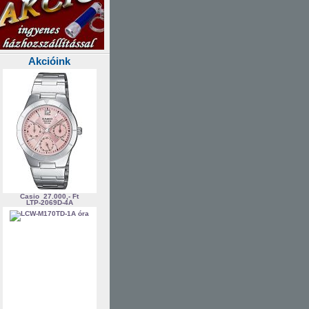
Akcióink
Casio
27.000,- Ft
LTP-2069D-4A