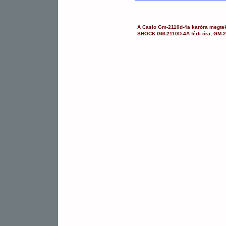
A
Casio
Gm-2110d-4a
karóra
megtek
SHOCK
GM-2110D-4A
férfi óra
,
GM-2