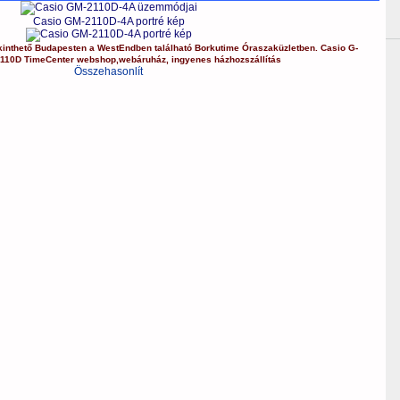
Casio GM-2110D-4A portré kép
inthető Budapesten a
WestEndben
található Borkutime Óraszaküzletben.
Casio
G-
110D
TimeCenter webshop
,
webáruház
,
ingyenes házhozszállítás
Összehasonlít