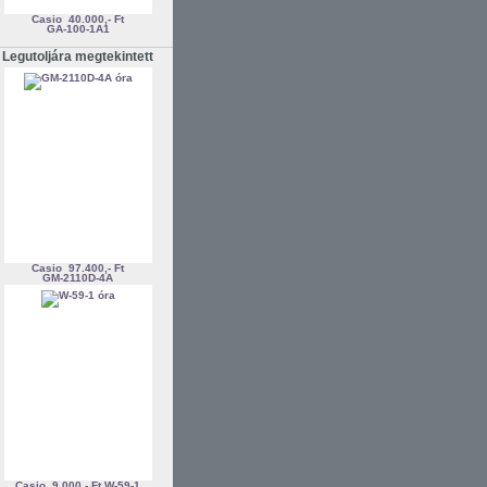
Casio
40.000,- Ft
GA-100-1A1
Legutoljára megtekintett
Casio
97.400,- Ft
GM-2110D-4A
Casio
9.000,- Ft
W-59-1