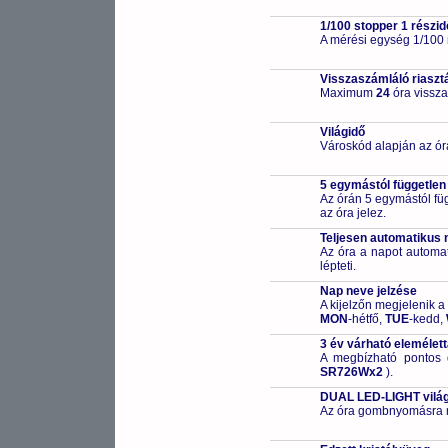
1/100 stopper 1 részid
A mérési egység 1/100
Visszaszámláló riaszt
Maximum
24
óra vissza
Világidő
Városkód alapján az ór
5 egymástól független
Az órán 5 egymástól füg
az óra jelez.
Teljesen automatikus 
Az óra a napot automa
lépteti.
Nap neve jelzése
A kijelzőn megjelenik a
MON
-hétfő,
TUE
-kedd,
3 év várható elemélet
A megbízható pontos 
SR726Wx2
).
DUAL LED-LIGHT világ
Az óra gombnyomásra meg