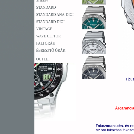
SHEEN
STANDARD
STANDARD ANA-DIGI
STANDARD DIGI
VINTAGE
WAVE CEPTOR
FALI ÓRÁK
ÉBRESZTŐ ÓRÁK
OUTLET
Típu
Árgaranci
Fokozottan ütés- és r
Az óra tokozása fokozot