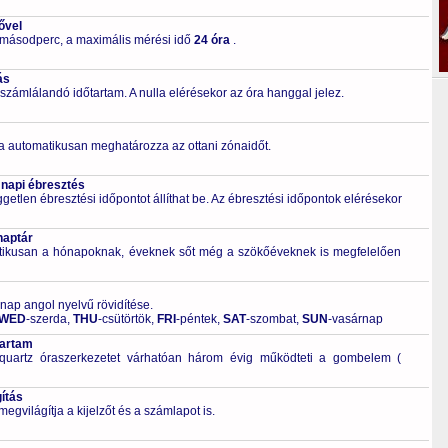
ővel
 másodperc, a maximális mérési idő
24 óra
.
ás
számlálandó időtartam. A nulla elérésekor az óra hanggal jelez.
a automatikusan meghatározza az ottani zónaidőt.
 napi ébresztés
getlen ébresztési időpontot állíthat be. Az ébresztési időpontok elérésekor
naptár
tikusan a hónapoknak, éveknek sőt még a szökőéveknek is megfelelően
 nap angol nyelvű rövidítése.
WED
-szerda,
THU
-csütörtök,
FRI
-péntek,
SAT
-szombat,
SUN
-vasárnap
tartam
quartz óraszerkezetet várhatóan három évig működteti a gombelem (
ítás
világítja a kijelzőt és a számlapot is.