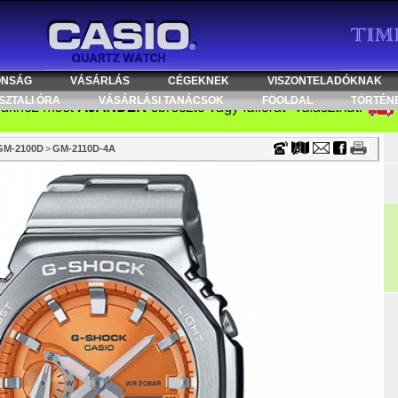
Timecenter
ONSÁG
VÁSÁRLÁS
CÉGEKNEK
VISZONTELADÓKNAK
SZTALI ÓRA
VÁSÁRLÁSI TANÁCSOK
FÖOLDAL
TÖRTÉN
GM-2100D
>
GM-2110D-4A