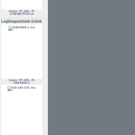
Casio
97.100,- Ft
LCW-M170TD-1A
Leglátogatottabb óráink
Casio
97.100,- Ft
GW-9400-1