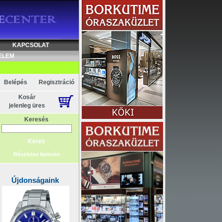
KAPCSOLAT
ELEM
Belépés
Regisztráció
Kosár
jelenleg üres
Keresés
Részletes keresés
Újdonságaink