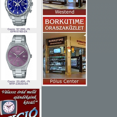
Casio
57.200,- Ft
EFR-574D-2A
Casio
23.400,- Ft
MTP-1302D-6A