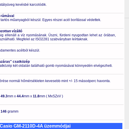
ristályüveg kevésbé karcolódik.
 rámával
 tartós műanyagból készül. Egyes részei acél borítással védettek.
ottan vízálló
 ellenáll a víz nyomásának. Úszni, fürdeni nyugodtan lehet az órában,
asználható. Megfelel az ISO2281 szabványban leírtaknak.
zsdamentes acélból készül.
azáras" csatközép
csatközép két oldalán található gomb nyomásával könnyedén elvégezheti.
érése normál hőmérsékleten kevesebb mint +/- 15 másodperc havonta.
-
49.3
mm x
44.4
mm x
11.8
mm ( MxSZxV )
-
146
gramm
Casio GM-2110D-4A üzemmódjai