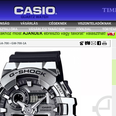
Timecenter
ONSÁG
VÁSÁRLÁS
CÉGEKNEK
VISZONTELADÓKNAK
SZTALI ÓRA
VÁSÁRLÁSI TANÁCSOK
FÖOLDAL
TÖRTÉN
GA-700
>
GM-700-1A