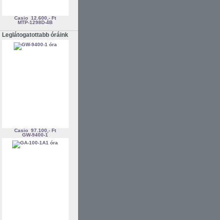
Casio
12.600,- Ft
MTP-1298D-4B
Leglátogatottabb óráink
Casio
97.100,- Ft
GW-9400-1