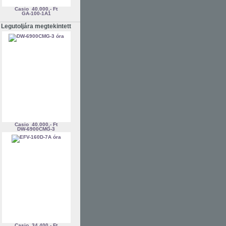
Casio
40.000,- Ft
GA-100-1A1
Legutoljára megtekintett
Casio
40.000,- Ft
DW-6900CMG-3
Casio
34.400,- Ft