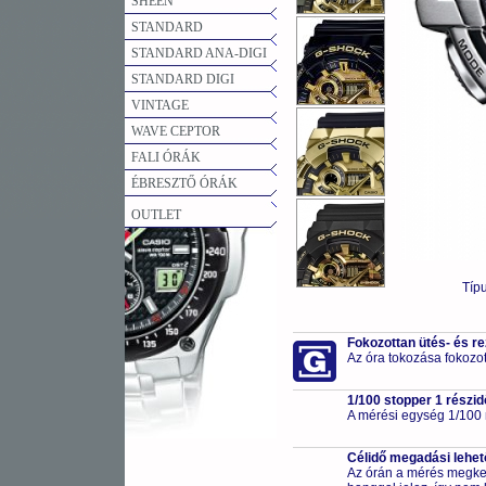
SHEEN
STANDARD
STANDARD ANA-DIGI
STANDARD DIGI
VINTAGE
WAVE CEPTOR
FALI ÓRÁK
ÉBRESZTŐ ÓRÁK
OUTLET
Típ
Fokozottan ütés- és r
Az óra tokozása fokozot
1/100 stopper 1 részid
A mérési egység 1/100
Célidő megadási lehe
Az órán a mérés megkezd