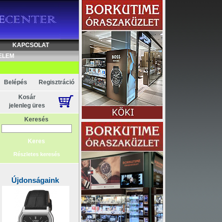
KAPCSOLAT
ELEM
Belépés
Regisztráció
Kosár
jelenleg üres
Keresés
Részletes keresés
Újdonságaink