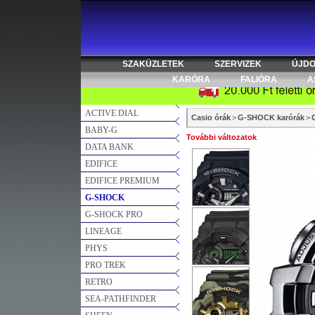
SZAKÜZLETEK
SZERVIZEK
ÚJD
KARÓRA
FALIÓRA
A
ACTIVE DIAL
Casio órák
>
G-SHOCK karórák
>
BABY-G
További változatok
DATA BANK
EDIFICE
EDIFICE PREMIUM
G-SHOCK
G-SHOCK PRO
LINEAGE
PHYS
PRO TREK
RETRO
SEA-PATHFINDER