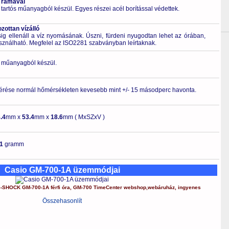
 rámával
 tartós műanyagból készül. Egyes részei acél borítással védettek.
ottan vízálló
 ellenáll a víz nyomásának. Úszni, fürdeni nyugodtan lehet az órában,
asználható. Megfelel az ISO2281 szabványban leírtaknak.
ló műanyagból készül.
érése normál hőmérsékleten kevesebb mint +/- 15 másodperc havonta.
.4
mm x
53.4
mm x
18.6
mm ( MxSZxV )
11
gramm
Casio GM-700-1A üzemmódjai
-SHOCK
GM-700-1A
férfi óra
,
GM-700
TimeCenter webshop
,
webáruház
,
ingyenes
Összehasonlít