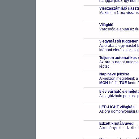
hanggal jelez, így nem 
Visszaszámláló riaszt
Maximum
1
óra visszas
Világidő
Városkód alapján az ór
5 egymástól független
Az órába 5 egymástól fü
időpont elérésekor, maj
Teljesen automatikus 
Az óra a napot automa
lépteti.
Nap neve jelzése
A kijelzőn megjelenik a
MON
-hétfő,
TUE
-kedd,
5 év várható elemélet
A megbízható pontos qu
LED-LIGHT világítás
Az óra gombnyomásra me
Edzett kristályüveg
A keményített, edzett k