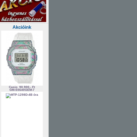
Akcióink
Casio
90.900,- Ft
GM-S5640GEM-7