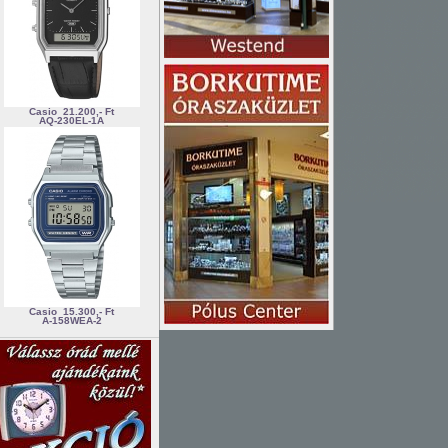
Casio
21.200,- Ft
AQ-230EL-1A
Casio
15.300,- Ft
A-158WEA-2