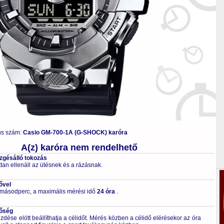
us szám:
Casio GM-700-1A (G-SHOCK) karóra
A(z) karóra nem rendelhető
ezgésálló tokozás
tan ellenáll az ütésnek és a rázásnak.
ővel
 másodperc, a maximális mérési idő
24 óra
.
tőség
ése elött beállíthatja a célidőt. Mérés közben a célidő elérésekor az óra