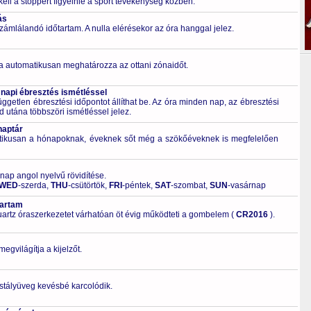
kell a stoppert figyelnie a sport tevékenység közben.
ás
zámlálandó időtartam. A nulla elérésekor az óra hanggal jelez.
a automatikusan meghatározza az ottani zónaidőt.
 napi ébresztés ismétléssel
ggetlen ébresztési időpontot állíthat be. Az óra minden nap, az ébresztési
d utána többszöri ismétléssel jelez.
naptár
tikusan a hónapoknak, éveknek sőt még a szökőéveknek is megfelelően
 nap angol nyelvű rövidítése.
WED
-szerda,
THU
-csütörtök,
FRI
-péntek,
SAT
-szombat,
SUN
-vasárnap
tartam
artz óraszerkezetet várhatóan öt évig működteti a gombelem (
CR2016
).
gvilágítja a kijelzőt.
ristályüveg kevésbé karcolódik.