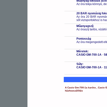
Műanyag tokozás acél
Az óra tokja könnyű, de
20 BAR nyomásig fokoz
Az óra 20 BAR nyomásig
sőt vizisportokhoz is h
Műanyagszíj
Az óraszíj tartós, vízál
Pontosság
Az óra megengedett elt
Méretek:
CASIO GM-700-1A
-
58
Súly:
CASIO GM-700-1A
-
1
A
Casio
Gm-700-1a
karóra
,
Casio
G
házhozszállítás