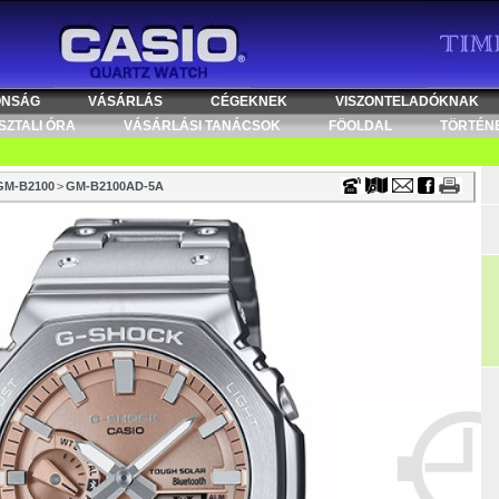
Timecenter
ONSÁG
VÁSÁRLÁS
CÉGEKNEK
VISZONTELADÓKNAK
SZTALI ÓRA
VÁSÁRLÁSI TANÁCSOK
FÖOLDAL
TÖRTÉN
GM-B2100
>
GM-B2100AD-5A