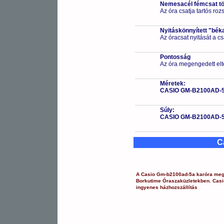
Nemesacél fémcsat t
Az óra csatja tartós ro
Nyitáskönnyített "bék
Az óracsat nyitását a 
Pontosság
Az óra megengedett elt
Méretek:
CASIO GM-B2100AD-
Súly:
CASIO GM-B2100AD-
C
A
Casio
Gm-b2100ad-5a
karóra
megt
Borkutime Óraszaküzletekben.
Casi
ingyenes házhozszállítás