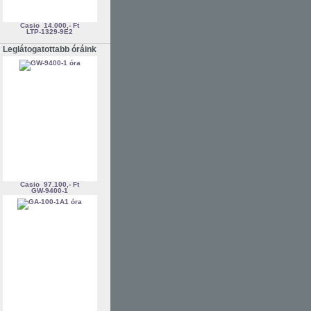
Casio
14.000,- Ft
LTP-1329-9E2
Leglátogatottabb óráink
Casio
97.100,- Ft
GW-9400-1