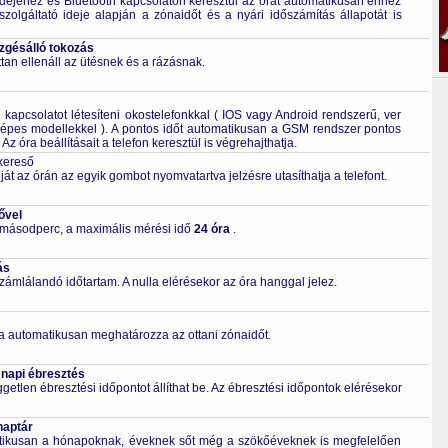
dejéhez és Bluetooth kapcsolaton keresztül az órát automatikusan ehhez
szolgáltató ideje alapján a zónaidőt és a nyári időszámítás állapotát is
ezgésálló tokozás
tan ellenáll az ütésnek és a rázásnak.
kapcsolatot létesíteni okostelefonkkal ( IOS vagy Android rendszerű, ver
épes modellekkel ). A pontos időt automatikusan a GSM rendszer pontos
Az óra beállításait a telefon keresztül is végrehajthatja.
 kereső
ját az órán az egyik gombot nyomvatartva jelzésre utasíthatja a telefont.
ővel
 másodperc, a maximális mérési idő
24 óra
.
ás
zámlálandó időtartam. A nulla elérésekor az óra hanggal jelez.
a automatikusan meghatározza az ottani zónaidőt.
 napi ébresztés
getlen ébresztési időpontot állíthat be. Az ébresztési időpontok elérésekor
naptár
tikusan a hónapoknak, éveknek sőt még a szökőéveknek is megfelelően