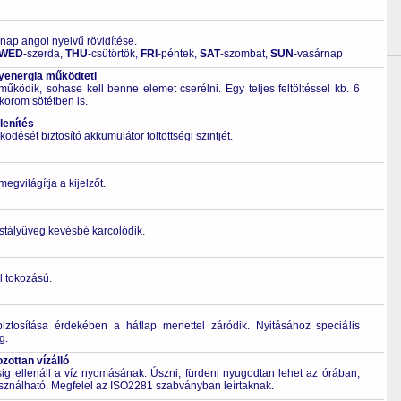
 nap angol nyelvű rövidítése.
WED
-szerda,
THU
-csütörtök,
FRI
-péntek,
SAT
-szombat,
SUN
-vasárnap
energia működteti
űködik, sohase kell benne elemet cserélni. Egy teljes feltöltéssel kb. 6
korom sötétben is.
lenítés
ödését biztosító akkumulátor töltöttségi szintjét.
gvilágítja a kijelzőt.
ristályüveg kevésbé karcolódik.
l tokozású.
biztosítása érdekében a hátlap menettel záródik. Nyitásához speciális
g.
ottan vízálló
 ellenáll a víz nyomásának. Úszni, fürdeni nyugodtan lehet az órában,
asználható. Megfelel az ISO2281 szabványban leírtaknak.