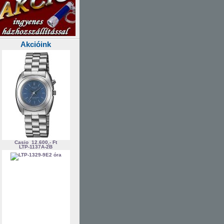
Akcióink
Casio
12.600,- Ft
LTP-1137A-2B