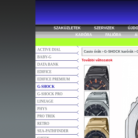
SZAKÜZLETEK
SZERVIZEK
ÚJD
KARÓRA
FALIÓRA
A
ACTIVE DIAL
Casio órák
>
G-SHOCK karórák
>
BABY-G
További változatok
DATA BANK
EDIFICE
EDIFICE PREMIUM
G-SHOCK
G-SHOCK PRO
LINEAGE
PHYS
PRO TREK
RETRO
SEA-PATHFINDER