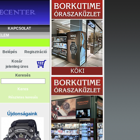
KAPCSOLAT
ELEM
Belépés
Regisztráció
Kosár
jelenleg üres
Keresés
Részletes keresés
Újdonságaink