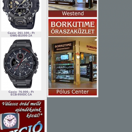
Casio
261.100,- Ft
GWG-B1000-1A
Casio
76.000,- Ft
ECB-950DC-1A