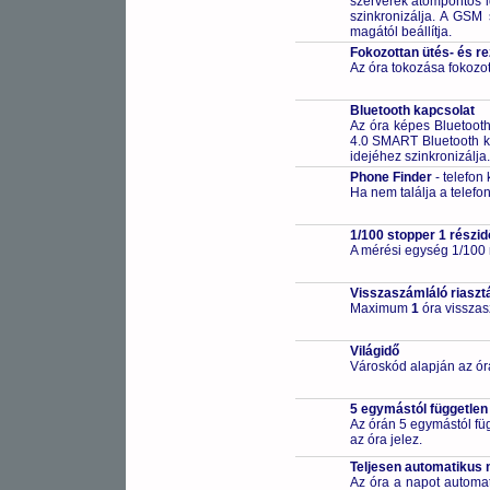
szerverek atompontos i
szinkronizálja. A GSM 
magától beállítja.
Fokozottan ütés- és r
Az óra tokozása fokozot
Bluetooth kapcsolat
Az óra képes Bluetooth 
4.0 SMART Bluetooth k
idejéhez szinkronizálja. 
Phone Finder
- telefon
Ha nem találja a telefon
1/100 stopper 1 részid
A mérési egység 1/100
Visszaszámláló riaszt
Maximum
1
óra visszas
Világidő
Városkód alapján az ór
5 egymástól független
Az órán 5 egymástól füg
az óra jelez.
Teljesen automatikus 
Az óra a napot automa