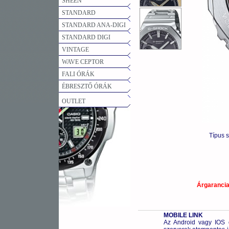
SHEEN
STANDARD
STANDARD ANA-DIGI
STANDARD DIGI
VINTAGE
WAVE CEPTOR
FALI ÓRÁK
ÉBRESZTŐ ÓRÁK
OUTLET
Típus 
Árgaranci
MOBILE LINK
Az Android vagy IOS o