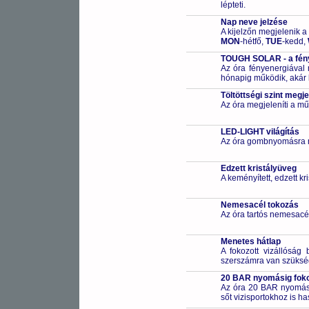
lépteti.
Nap neve jelzése
A kijelzőn megjelenik a
MON
-hétfő,
TUE
-kedd,
TOUGH SOLAR - a fény
Az óra fényenergiával m
hónapig működik, akár 
Töltöttségi szint megje
Az óra megjeleníti a műk
LED-LIGHT világítás
Az óra gombnyomásra me
Edzett kristályüveg
A keményített, edzett k
Nemesacél tokozás
Az óra tartós nemesacé
Menetes hátlap
A fokozott vizállóság 
szerszámra van szüksé
20 BAR nyomásig fokoz
Az óra 20 BAR nyomásig
sőt vizisportokhoz is h