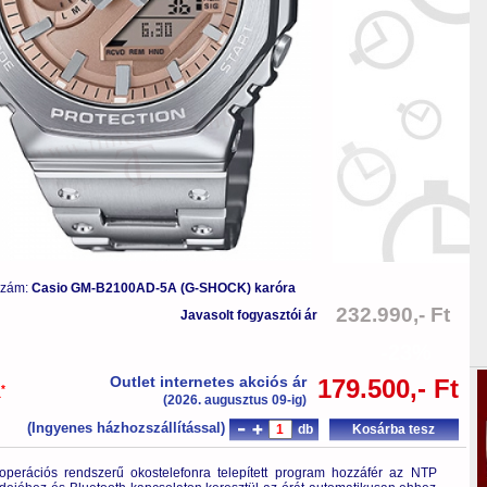
szám:
Casio GM-B2100AD-5A (G-SHOCK) karóra
232.990,- Ft
Javasolt fogyasztói ár
-23%
Outlet internetes akciós ár
179.500,- Ft
*
a
(2026. augusztus 09-ig)
(Ingyenes házhozszállítással)
db
Kosárba tesz
perációs rendszerű okostelefonra telepített program hozzáfér az NTP