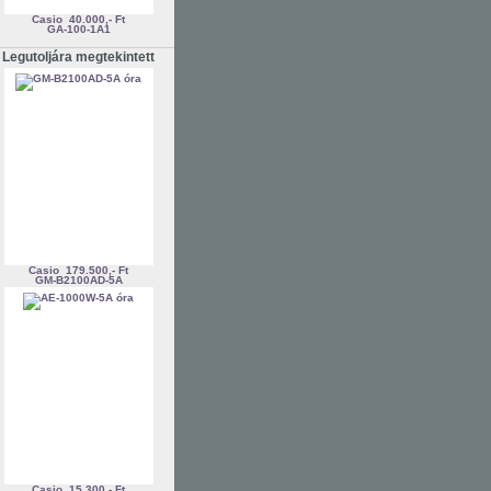
Casio
40.000,- Ft
GA-100-1A1
Legutoljára megtekintett
Casio
179.500,- Ft
GM-B2100AD-5A
Casio
15.300,- Ft