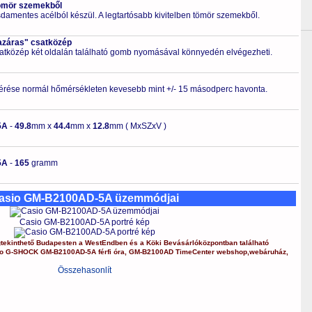
ömör szemekből
zsdamentes acélból készül. A legtartósabb kivitelben tömör szemekből.
azáras" csatközép
csatközép két oldalán található gomb nyomásával könnyedén elvégezheti.
érése normál hőmérsékleten kevesebb mint +/- 15 másodperc havonta.
5A
-
49.8
mm x
44.4
mm x
12.8
mm ( MxSZxV )
5A
-
165
gramm
asio GM-B2100AD-5A üzemmódjai
Casio GM-B2100AD-5A portré kép
ekinthető Budapesten a
WestEndben
és a
Köki Bevásárlóközpontban
található
o
G-SHOCK
GM-B2100AD-5A
férfi óra
,
GM-B2100AD
TimeCenter webshop
,
webáruház
,
Összehasonlít