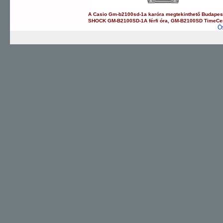
A
Casio
Gm-b2100sd-1a
karóra
megtekinthető Budapes
SHOCK
GM-B2100SD-1A
férfi óra
,
GM-B2100SD
TimeCe
Ö
G-SHOCK
EDIFICE
PRO TREK