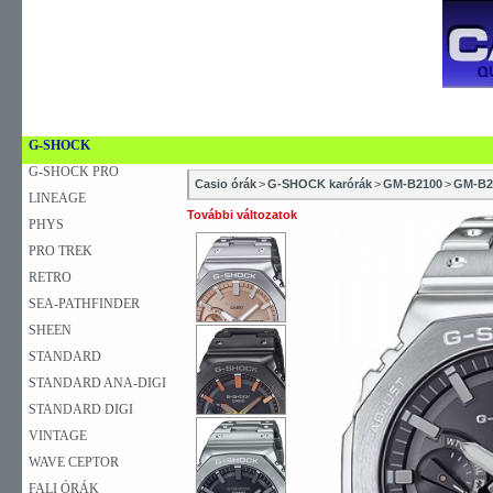
ACTIVE DIAL
BABY-G
DATA BANK
EDIFICE
SZAKÜZLETEK
SZERVIZEK
ÚJDONSÁG
V
EDIFICE PREMIUM
KARÓRA
FALIÓRA
ASZTALI ÓRA
G-SHOCK
G-SHOCK PRO
Casio órák
>
G-SHOCK karórák
>
GM-B2100
>
GM-B2
LINEAGE
További változatok
PHYS
PRO TREK
RETRO
SEA-PATHFINDER
SHEEN
STANDARD
STANDARD ANA-DIGI
STANDARD DIGI
VINTAGE
WAVE CEPTOR
FALI ÓRÁK