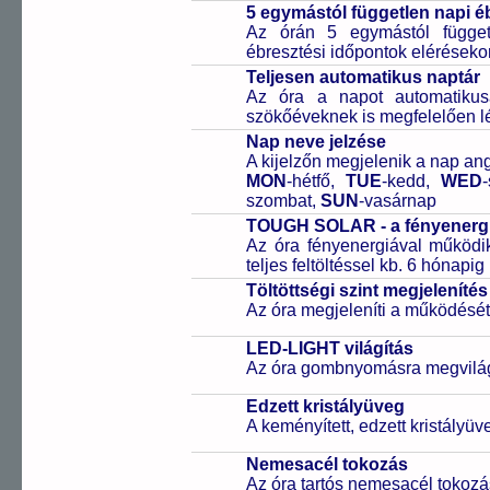
5 egymástól független napi é
Az órán 5 egymástól függetl
ébresztési időpontok elérésekor
Teljesen automatikus naptár
Az óra a napot automatiku
szökőéveknek is megfelelően lé
Nap neve jelzése
A kijelzőn megjelenik a nap ang
MON
-hétfő,
TUE
-kedd,
WED
szombat,
SUN
-vasárnap
TOUGH SOLAR - a fényenergi
Az óra fényenergiával működik
teljes feltöltéssel kb. 6 hónapi
Töltöttségi szint megjelenítés
Az óra megjeleníti a működését b
LED-LIGHT világítás
Az óra gombnyomásra megvilágít
Edzett kristályüveg
A keményített, edzett kristályü
Nemesacél tokozás
Az óra tartós nemesacél tokozá