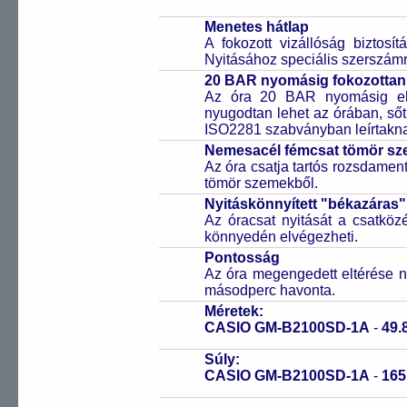
Menetes hátlap
A fokozott vizállóság biztosí
Nyitásához speciális szerszám
20 BAR nyomásig fokozottan 
Az óra 20 BAR nyomásig ell
nyugodtan lehet az órában, sőt
ISO2281 szabványban leírtakn
Nemesacél fémcsat tömör sz
Az óra csatja tartós rozsdament
tömör szemekből.
Nyitáskönnyített "békazáras
Az óracsat nyitását a csatköz
könnyedén elvégezheti.
Pontosság
Az óra megengedett eltérése n
másodperc havonta.
Méretek:
CASIO GM-B2100SD-1A
-
49.
Súly:
CASIO GM-B2100SD-1A
-
16