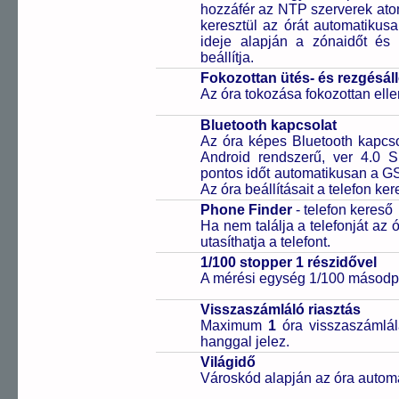
hozzáfér az NTP szerverek ato
keresztül az órát automatikus
ideje alapján a zónaidőt és 
beállítja.
Fokozottan ütés- és rezgésál
Az óra tokozása fokozottan elle
Bluetooth kapcsolat
Az óra képes Bluetooth kapcsol
Android rendszerű, ver 4.0 
pontos időt automatikusan a GS
Az óra beállításait a telefon ker
Phone Finder
- telefon kereső
Ha nem találja a telefonját az
utasíthatja a telefont.
1/100 stopper 1 részidővel
A mérési egység 1/100 másodpe
Visszaszámláló riasztás
Maximum
1
óra visszaszámlál
hanggal jelez.
Világidő
Városkód alapján az óra automa