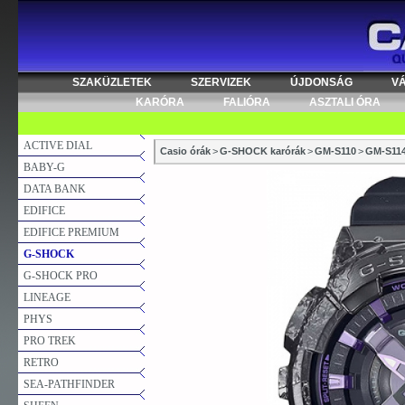
SZAKÜZLETEK
SZERVIZEK
ÚJDONSÁG
V
KARÓRA
FALIÓRA
ASZTALI ÓRA
ACTIVE DIAL
Casio órák
>
G-SHOCK karórák
>
GM-S110
>
GM-S11
BABY-G
DATA BANK
EDIFICE
EDIFICE PREMIUM
G-SHOCK
G-SHOCK PRO
LINEAGE
PHYS
PRO TREK
RETRO
SEA-PATHFINDER