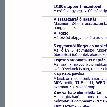
1/100 stopper 1 részidővel
A mérési egység 1/100 másodpe
Visszaszámláló riasztás
Maximum
24
óra visszaszámlál
hanggal jelez.
Világidő
Városkód alapján az óra automa
5 egymástól független napi é
Az órán 5 egymástól függetl
ébresztési időpontok elérésekor
Teljesen automatikus naptár
Az óra a napot automatiku
szökőéveknek is megfelelően lé
Nap neve jelzése
A kijelzőn megjelenik a nap ang
MON
-hétfő,
TUE
-kedd,
WED
szombat,
SUN
-vasárnap
3 év várható elemélettartam
A megbízható pontos quartz
működteti a gombelem (
CR10
LED-LIGHT világítás