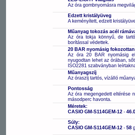
Az óra gombnyomásra megvilágít
Edzett kristályüveg
A keményített, edzett kristályü
Műanyag tokozás acél rámáv
Az óra tokja könnyű, de tart
borítással védettek.
20 BAR nyomásig fokozottan 
Az óra 20 BAR nyomásig ell
nyugodtan lehet az órában, sőt
ISO2281 szabványban leírtakn
Műanyagszíj
Az óraszíj tartós, vízálló műany
Pontosság
Az óra megengedett eltérése n
másodperc havonta.
Méretek:
CASIO GM-S114GEM-12
-
46.
Súly:
CASIO GM-S114GEM-12
-
58