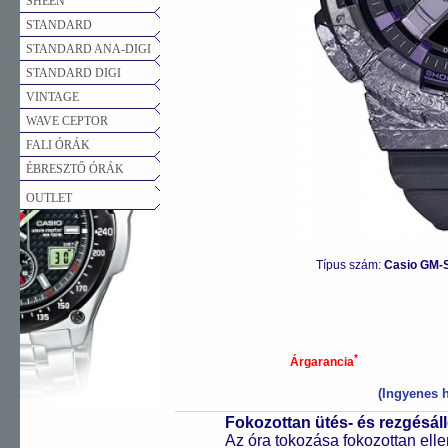
SHEEN
STANDARD
STANDARD ANA-DIGI
STANDARD DIGI
VINTAGE
WAVE CEPTOR
FALI ÓRÁK
ÉBRESZTŐ ÓRÁK
OUTLET
Típus szám:
Casio GM-
*
Árgarancia
(Ingyenes h
Fokozottan ütés- és rezgésál
Az óra tokozása fokozottan elle