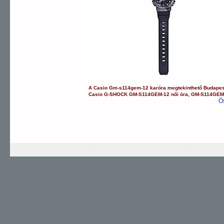
A
Casio
Gm-s114gem-12
karóra
megtekinthető Budape
Casio
G-SHOCK
GM-S114GEM-12
női óra
,
GM-S114GE
Ö
G-SHOCK
EDIFICE
PRO TREK