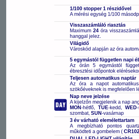
1/100 stopper 1 részidővel
A mérési egység 1/100 másodpe
Visszaszámláló riasztás
Maximum
24
óra visszaszámlál
hanggal jelez.
Világidő
Városkód alapján az óra automa
5 egymástól független napi é
Az órán 5 egymástól függetl
ébresztési időpontok elérésekor
Teljesen automatikus naptár
Az óra a napot automatiku
szökőéveknek is megfelelően lé
Nap neve jelzése
A kijelzőn megjelenik a nap ang
MON
-hétfő,
TUE
-kedd,
WED
szombat,
SUN
-vasárnap
3 év várható elemélettartam
A megbízható pontos quartz
működteti a gombelem (
CR10
DUAL LED-LIGHT világítás