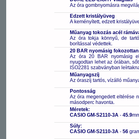
Az óra gombnyomásra megvilágít
Edzett kristályüveg
A keményített, edzett kristályü
Műanyag tokozás acél rámáv
Az óra tokja könnyű, de tart
borítással védettek.
20 BAR nyomásig fokozottan 
Az óra 20 BAR nyomásig ell
nyugodtan lehet az órában, sőt
ISO2281 szabványban leírtakn
Műanyagszíj
Az óraszíj tartós, vízálló műany
Pontosság
Az óra megengedett eltérése n
másodperc havonta.
Méretek:
CASIO GM-S2110-3A
-
45.9
mm
Súly:
CASIO GM-S2110-3A
-
56
gra