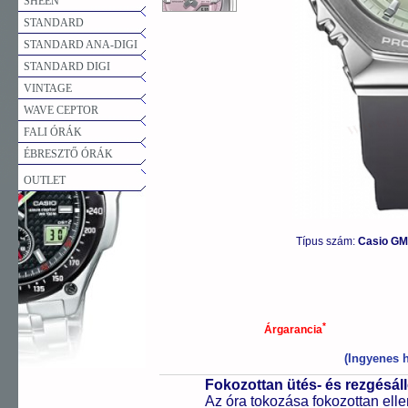
SHEEN
STANDARD
STANDARD ANA-DIGI
STANDARD DIGI
VINTAGE
WAVE CEPTOR
FALI ÓRÁK
ÉBRESZTŐ ÓRÁK
OUTLET
Típus szám:
Casio GM
*
Árgarancia
(Ingyenes h
Fokozottan ütés- és rezgésál
Az óra tokozása fokozottan elle