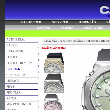
SZAKÜZLETEK
SZERVIZEK
ÚJDONSÁG
V
KARÓRA
FALIÓRA
ASZTALI ÓRA
ACTIVE DIAL
Casio órák
>
G-SHOCK karórák
>
GM-S2100
>
GM-S2
BABY-G
További változatok
DATA BANK
EDIFICE
EDIFICE PREMIUM
G-SHOCK
G-SHOCK PRO
LINEAGE
PHYS
PRO TREK
RETRO
SEA-PATHFINDER