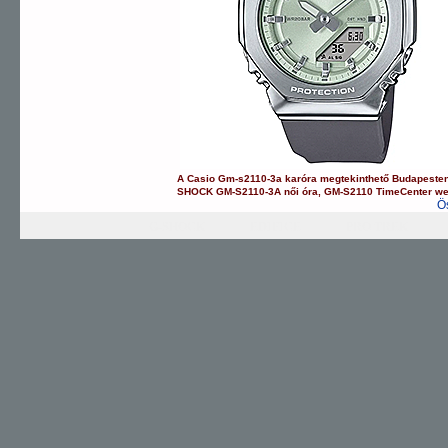
A
Casio
Gm-s2110-3a
karóra
megtekinthető Budapeste
SHOCK
GM-S2110-3A
női óra
,
GM-S2110
TimeCenter w
Ö
G-SHOCK
EDIFICE
PRO TREK