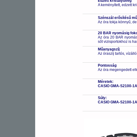
Edzett kristályüveg
A keményített, edzett k
Szénszál erősítésű 
Az óra tokja könnyű, de
20 BAR nyomásig fokoz
Az óra 20 BAR nyomásig
sőt vizisportokhoz is h
Műanyagszíj
Az óraszíj tartós, vízál
Pontosság
Az óra megengedett elt
Méretek:
CASIO GMA-S2100-1
Súly:
CASIO GMA-S2100-1