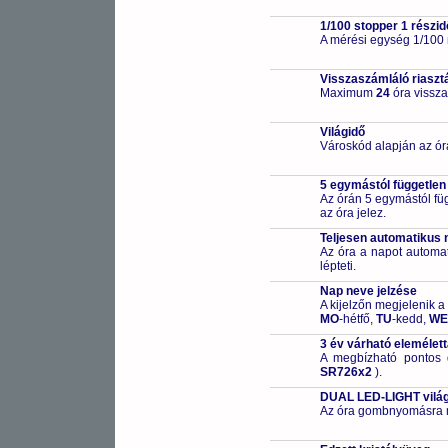
1/100 stopper 1 részid
A mérési egység 1/100
Visszaszámláló riaszt
Maximum
24
óra vissza
Világidő
Városkód alapján az ór
5 egymástól független
Az órán 5 egymástól füg
az óra jelez.
Teljesen automatikus 
Az óra a napot automa
lépteti.
Nap neve jelzése
A kijelzőn megjelenik a
MO
-hétfő,
TU
-kedd,
WE
3 év várható elemélet
A megbízható pontos 
SR726x2
).
DUAL LED-LIGHT világ
Az óra gombnyomásra meg