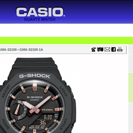
Timecenter
ONSÁG
VÁSÁRLÁS
CÉGEKNEK
VISZONTELADÓKNAK
SZTALI ÓRA
VÁSÁRLÁSI TANÁCSOK
FÖOLDAL
TÖRTÉN
GMA-S2100
>
GMA-S2100-1A