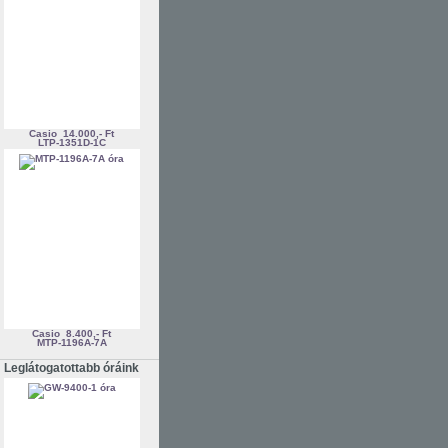
Casio
14.000,- Ft
LTP-1351D-1C
Casio
8.400,- Ft
MTP-1196A-7A
Leglátogatottabb óráink