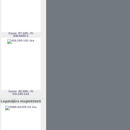
Casio
97.100,- Ft
GW-9400-1
Casio
40.000,- Ft
GA-100-1A1
Legutoljára megtekintett