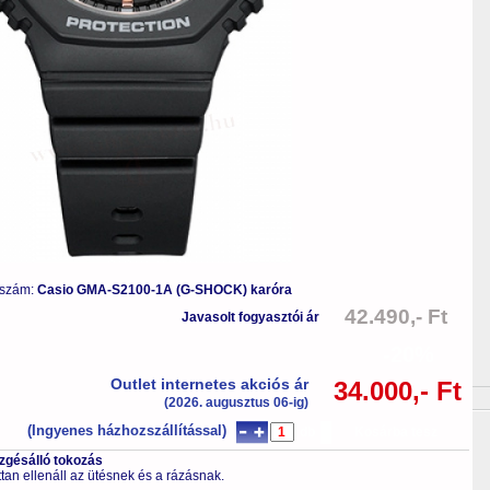
 szám:
Casio GMA-S2100-1A (G-SHOCK) karóra
42.490,- Ft
Javasolt fogyasztói ár
-20%
Outlet internetes akciós ár
34.000,- Ft
(2026. augusztus 06-ig)
(Ingyenes házhozszállítással)
db
Kosárba tesz
ezgésálló tokozás
tan ellenáll az ütésnek és a rázásnak.