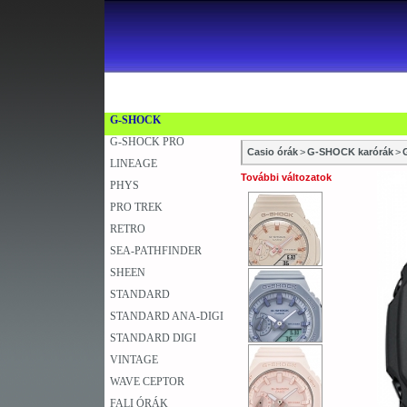
ACTIVE DIAL
BABY-G
DATA BANK
EDIFICE
SZAKÜZLETEK
SZERVIZEK
ÚJD
EDIFICE PREMIUM
KARÓRA
FALIÓRA
A
G-SHOCK
G-SHOCK PRO
Casio órák
>
G-SHOCK karórák
>
LINEAGE
További változatok
PHYS
PRO TREK
RETRO
SEA-PATHFINDER
SHEEN
STANDARD
STANDARD ANA-DIGI
STANDARD DIGI
VINTAGE
WAVE CEPTOR
FALI ÓRÁK