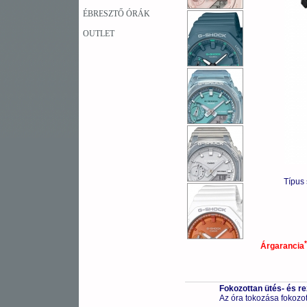
ÉBRESZTŐ ÓRÁK
OUTLET
Típus
*
Árgarancia
Fokozottan ütés- és r
Az óra tokozása fokozot