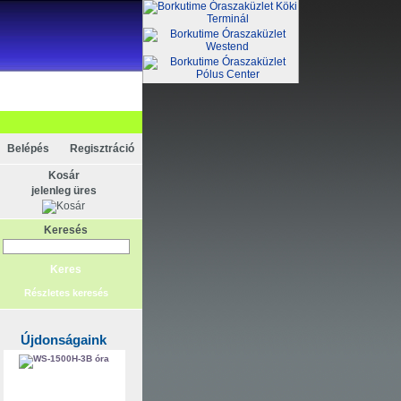
KAPCSOLAT
ELEM
Belépés
Regisztráció
Kosár
jelenleg üres
Keresés
Részletes keresés
Újdonságaink