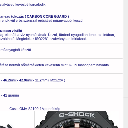
ristályüveg kevésbé karcolódik.
műanyag tokozás ( CARBON CORE GUARD )
 rendkívül erős szénszál erősítésű műanyagból készül.
ottan vízálló
 ellenáll a víz nyomásának. Úszni, fürdeni nyugodtan lehet az órában,
asználható. Megfelel az ISO2281 szabványban leírtaknak.
ló műanyagból készül.
érése normál hőmérsékleten kevesebb mint +/- 15 másodperc havonta.
A
-
46.2
mm x
42.9
mm x
11.2
mm ( MxSZxV )
A
-
41
gramm
Casio GMA-S2100-1A portré kép