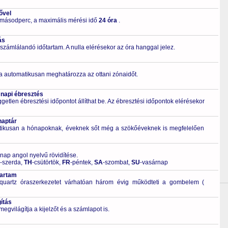
ővel
 másodperc, a maximális mérési idő
24 óra
.
ás
számlálandó időtartam. A nulla elérésekor az óra hanggal jelez.
a automatikusan meghatározza az ottani zónaidőt.
 napi ébresztés
getlen ébresztési időpontot állíthat be. Az ébresztési időpontok elérésekor
naptár
tikusan a hónapoknak, éveknek sőt még a szökőéveknek is megfelelően
 nap angol nyelvű rövidítése.
-szerda,
TH
-csütörtök,
FR
-péntek,
SA
-szombat,
SU
-vasárnap
tartam
quartz óraszerkezetet várhatóan három évig működteti a gombelem (
ítás
világítja a kijelzőt és a számlapot is.