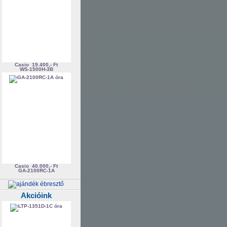
Casio
19.400,- Ft
WS-1500H-3B
Casio
40.000,- Ft
GA-2100RC-1A
Akcióink