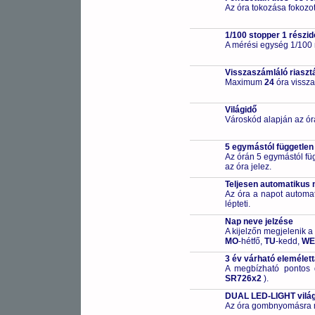
Az óra tokozása fokozot
1/100 stopper 1 részid
A mérési egység 1/100
Visszaszámláló riaszt
Maximum
24
óra vissza
Világidő
Városkód alapján az ór
5 egymástól független
Az órán 5 egymástól füg
az óra jelez.
Teljesen automatikus 
Az óra a napot automa
lépteti.
Nap neve jelzése
A kijelzőn megjelenik a
MO
-hétfő,
TU
-kedd,
WE
3 év várható elemélet
A megbízható pontos 
SR726x2
).
DUAL LED-LIGHT világ
Az óra gombnyomásra meg