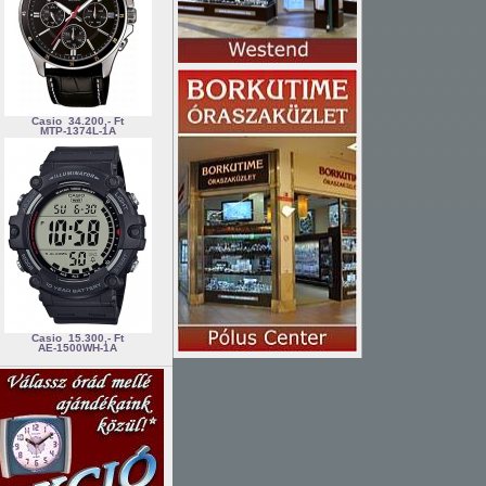
Casio
34.200,- Ft
MTP-1374L-1A
Casio
15.300,- Ft
AE-1500WH-1A