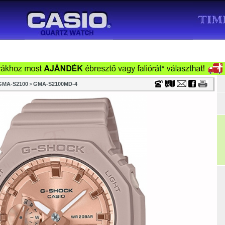
Timecenter
ONSÁG
VÁSÁRLÁS
CÉGEKNEK
VISZONTELADÓKNAK
SZTALI ÓRA
VÁSÁRLÁSI TANÁCSOK
FÖOLDAL
TÖRTÉN
GMA-S2100
>
GMA-S2100MD-4