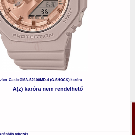
szám:
Casio GMA-S2100MD-4 (G-SHOCK) karóra
A(z) karóra nem rendelhető
ezgésálló tokozás