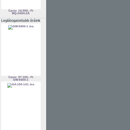
Casio
14.000,- Ft
MQ-24DA-2A
Leglátogatottabb óráink
Casio
97.100,- Ft
GW-9400-1