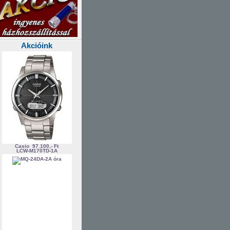
Akcióink
Casio
97.100,- Ft
LCW-M170TD-1A