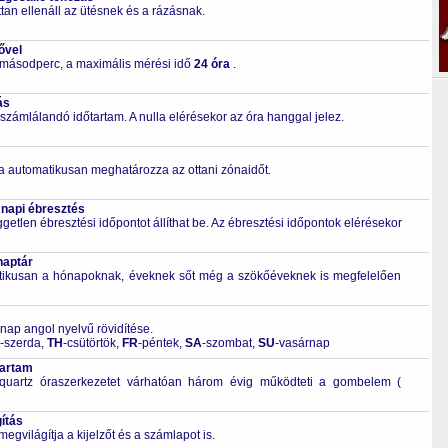
tan ellenáll az ütésnek és a rázásnak.
ővel
 másodperc, a maximális mérési idő
24 óra
.
ás
számlálandó időtartam. A nulla elérésekor az óra hanggal jelez.
a automatikusan meghatározza az ottani zónaidőt.
 napi ébresztés
getlen ébresztési időpontot állíthat be. Az ébresztési időpontok elérésekor
naptár
tikusan a hónapoknak, éveknek sőt még a szökőéveknek is megfelelően
 nap angol nyelvű rövidítése.
-szerda,
TH
-csütörtök,
FR
-péntek,
SA
-szombat,
SU
-vasárnap
tartam
quartz óraszerkezetet várhatóan három évig működteti a gombelem (
ítás
világítja a kijelzőt és a számlapot is.