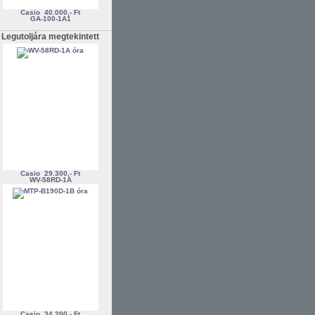
Casio
40.000,- Ft
GA-100-1A1
Legutoljára megtekintett
Casio
29.300,- Ft
WV-58RD-1A
Casio
34.200,- Ft