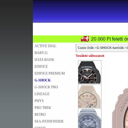
SZAKÜZLETEK
SZERVIZEK
ÚJD
KARÓRA
FALIÓRA
A
ACTIVE DIAL
Casio órák
>
G-SHOCK karórák
>
BABY-G
További változatok
DATA BANK
EDIFICE
EDIFICE PREMIUM
G-SHOCK
G-SHOCK PRO
LINEAGE
PHYS
PRO TREK
RETRO
SEA-PATHFINDER