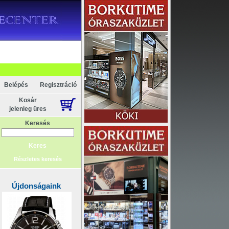
KAPCSOLAT
ELEM
Belépés
Regisztráció
Kosár
jelenleg üres
Keresés
Részletes keresés
Újdonságaink