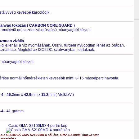
ristályüveg kevésbé karcolódik.
műanyag tokozás ( CARBON CORE GUARD )
 rendkívül erős szénszál erősítésű műanyagból készül.
ottan vízálló
 ellenáll a víz nyomásának. Úszni, fürdeni nyugodtan lehet az órában,
asználható. Megfelel az ISO2281 szabványban leírtaknak.
ló műanyagból készül.
érése normál hőmérsékleten kevesebb mint +/- 15 másodperc havonta.
-4
-
46.2
mm x
42.9
mm x
11.2
mm ( MxSZxV )
-4
-
41
gramm
Casio GMA-S2100MD-4 portré kép
asio
G-SHOCK
GMA-S2100MD-4
női óra
,
GMA-S2100M
TimeCenter
ozszállítás