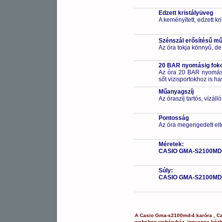
Edzett kristályüveg
A keményített, edzett k
Szénszál erősítésű 
Az óra tokja könnyű, de
20 BAR nyomásig fokoz
Az óra 20 BAR nyomásig
sőt vizisportokhoz is h
Műanyagszíj
Az óraszíj tartós, vízál
Pontosság
Az óra megengedett elt
Méretek:
CASIO GMA-S2100MD
Súly:
CASIO GMA-S2100MD
A
Casio
Gma-s2100md-4
karóra
,
C
webshop
,
webáruház
,
ingyenes házh