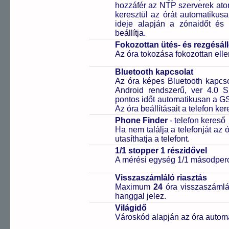
hozzáfér az NTP szerverek ato
keresztül az órát automatikus
ideje alapján a zónaidőt és 
beállítja.
Fokozottan ütés- és rezgésál
Az óra tokozása fokozottan elle
Bluetooth kapcsolat
Az óra képes Bluetooth kapcsol
Android rendszerű, ver 4.0 
pontos időt automatikusan a GS
Az óra beállításait a telefon ker
Phone Finder
- telefon kereső
Ha nem találja a telefonját az
utasíthatja a telefont.
1/1 stopper 1 részidővel
A mérési egység 1/1 másodperc
Visszaszámláló riasztás
Maximum
24
óra visszaszámlál
hanggal jelez.
Világidő
Városkód alapján az óra automa