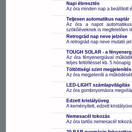
Napi ébresztés
Az óra minden nap a beállított é
Teljesen automatikus naptár
Az óra a napot automatiku
szökőéveknek is megfelelően lé
Retrográd nap neve jelzése
A retrográd nap neve mutató jelz
TOUGH SOLAR - a fényenergi
Az óra fényenergiával működik
teljes feltöltéssel kb. 5 hónapi
Töltöttségi szint megjelenítés
Az óra megjeleníti a működését b
LED-LIGHT számlapvilágítás
Az óra gombnyomásra megvilágí
Edzett kristályüveg
A keményített, edzett kristályü
Nemesacél tokozás
Az óra tartós nemesacél tokozá
20 BAR nyomásig fokozottan 