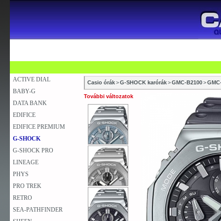
SZAKÜZLETEK
SZERVIZEK
ÚJDONSÁG
V
KARÓRA
FALIÓRA
ASZTALI ÓRA
ACTIVE DIAL
Casio órák
>
G-SHOCK karórák
>
GMC-B2100
>
GMC-
BABY-G
További változatok
DATA BANK
EDIFICE
EDIFICE PREMIUM
G-SHOCK
G-SHOCK PRO
LINEAGE
PHYS
PRO TREK
RETRO
SEA-PATHFINDER