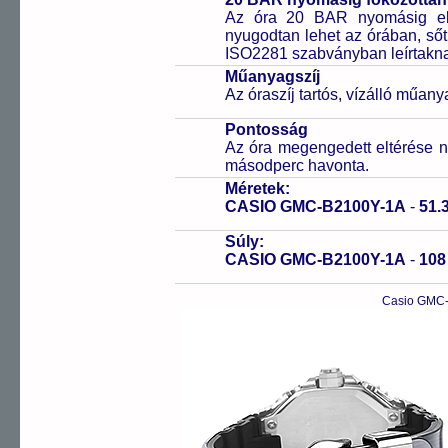
Az óra 20 BAR nyomásig ell
nyugodtan lehet az órában, sőt
ISO2281 szabványban leírtakn
Műanyagszíj
Az óraszíj tartós, vízálló műany
Pontosság
Az óra megengedett eltérése n
másodperc havonta.
Méretek:
CASIO GMC-B2100Y-1A
-
51.
Súly:
CASIO GMC-B2100Y-1A
-
10
Casio GMC-