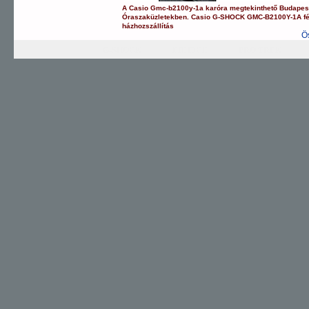
A
Casio
Gmc-b2100y-1a
karóra
megtekinthető Budapes
Óraszaküzletekben.
Casio
G-SHOCK
GMC-B2100Y-1A
f
házhozszállítás
Ö
G-SHOCK
EDIFICE
PRO TREK