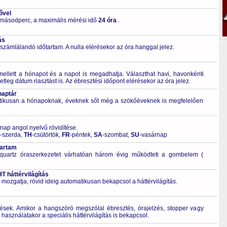
ővel
 másodperc, a maximális mérési idő
24 óra
.
ás
számlálandó időtartam. A nulla elérésekor az óra hanggal jelez.
mellett a hónapot és a napot is megadhatja. Választhat havi, havonkénti
tleg dátum riasztást is. Az ébresztési időpont elérésekor az óra jelez.
naptár
tikusan a hónapoknak, éveknek sőt még a szökőéveknek is megfelelően
 nap angol nyelvű rövidítése.
-szerda,
TH
-csütörtök,
FR
-péntek,
SA
-szombat,
SU
-vasárnap
tartam
quartz óraszerkezetet várhatóan három évig működteti a gombelem (
 háttérvilágítás
 mozgatja, rövid ideig automatikusan bekapcsol a háttérvilágítás.
ések. Amikor a hangszóró megszólal ébresztés, órajelzés, stopper vagy
használatakor a speciális háttérvilágítás is bekapcsol.