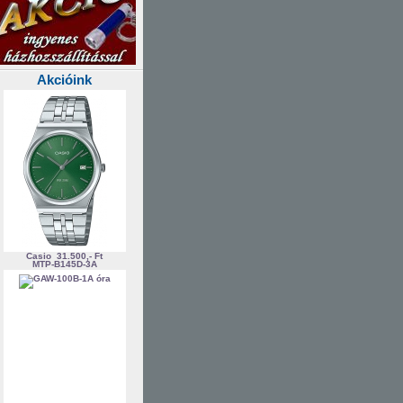
Akcióink
Casio
31.500,- Ft
MTP-B145D-3A