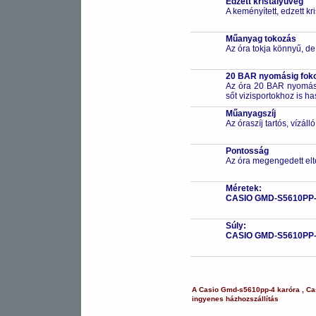
Edzett kristályüveg
A keményített, edzett k
Műanyag tokozás
Az óra tokja könnyű, de
20 BAR nyomásig fokoz
Az óra 20 BAR nyomásig
sőt vizisportokhoz is h
Műanyagszíj
Az óraszíj tartós, vízál
Pontosság
Az óra megengedett elt
Méretek:
CASIO GMD-S5610PP
Súly:
CASIO GMD-S5610PP
A
Casio
Gmd-s5610pp-4
karóra
,
Ca
ingyenes házhozszállítás