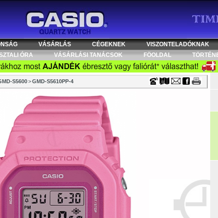
Timecenter
ONSÁG
VÁSÁRLÁS
CÉGEKNEK
VISZONTELADÓKNAK
SZTALI ÓRA
VÁSÁRLÁSI TANÁCSOK
FÖOLDAL
TÖRTÉN
GMD-S5600
>
GMD-S5610PP-4