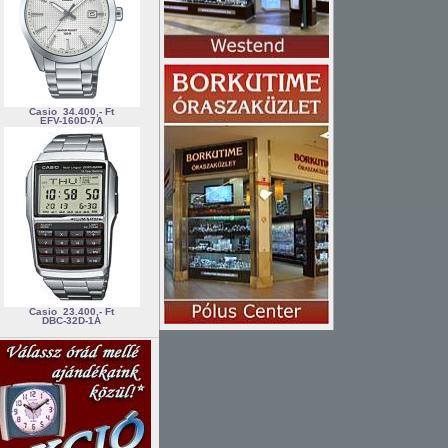
Casio
34.400,- Ft
EFV-160D-7A
Casio
23.400,- Ft
DBC-32D-1A