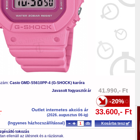
szám:
Casio GMD-S5610PP-4 (G-SHOCK) karóra
41.990,- Ft
Javasolt fogyasztói ár
-20%
Outlet internetes akciós ár
33.600,- Ft
*
a
(2026. augusztus 06-ig)
(Ingyenes házhozszállítással)
db
Kosárba tesz
ezgésálló tokozás
tan ellenáll az ütésnek és a rázásnak.