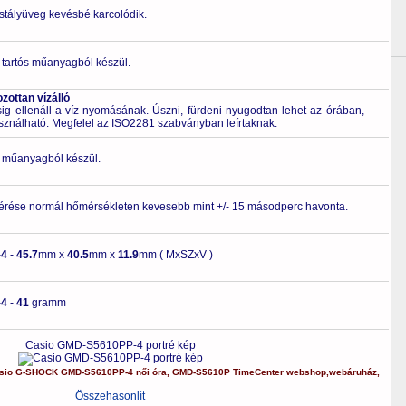
ristályüveg kevésbé karcolódik.
 tartós műanyagból készül.
ottan vízálló
 ellenáll a víz nyomásának. Úszni, fürdeni nyugodtan lehet az órában,
asználható. Megfelel az ISO2281 szabványban leírtaknak.
ló műanyagból készül.
érése normál hőmérsékleten kevesebb mint +/- 15 másodperc havonta.
-4
-
45.7
mm x
40.5
mm x
11.9
mm ( MxSZxV )
-4
-
41
gramm
Casio GMD-S5610PP-4 portré kép
sio
G-SHOCK
GMD-S5610PP-4
női óra
,
GMD-S5610P
TimeCenter webshop
,
webáruház
,
Összehasonlít