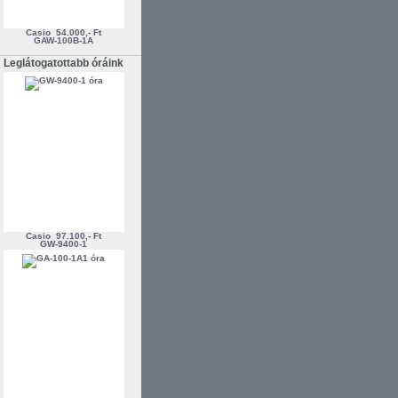
Casio
54.000,- Ft
GAW-100B-1A
Leglátogatottabb óráink
Casio
97.100,- Ft
GW-9400-1