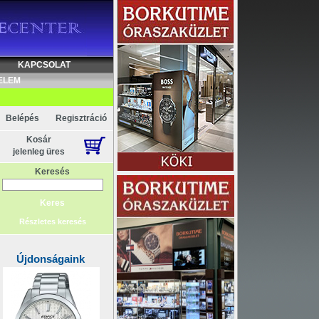
KAPCSOLAT
ELEM
Belépés
Regisztráció
Kosár
jelenleg üres
Keresés
Részletes keresés
Újdonságaink