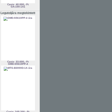
Casio
40.000,- Ft
GA-100-1A1
Legutoljára megtekintett
Casio
33.600,- Ft
GMD-S5610PP-4
Casio
349.200,- Ft