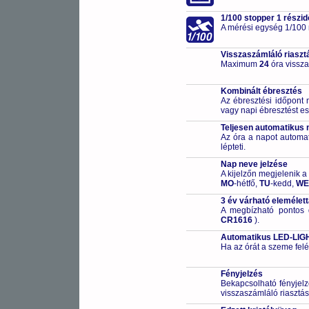
1/100 stopper 1 részid
A mérési egység 1/100
Visszaszámláló riaszt
Maximum
24
óra vissza
Kombinált ébresztés
Az ébresztési időpont 
vagy napi ébresztést ese
Teljesen automatikus 
Az óra a napot automa
lépteti.
Nap neve jelzése
A kijelzőn megjelenik a
MO
-hétfő,
TU
-kedd,
WE
3 év várható elemélet
A megbízható pontos 
CR1616
).
Automatikus LED-LIGHT
Ha az órát a szeme felé
Fényjelzés
Bekapcsolható fényjelz
visszaszámláló riasztás 