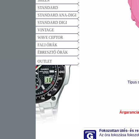
SHEEN
STANDARD
STANDARD ANA-DIGI
STANDARD DIGI
VINTAGE
WAVE CEPTOR
FALI ÓRÁK
ÉBRESZTŐ ÓRÁK
OUTLET
Típus 
Árgaranci
Fokozottan ütés- és r
Az óra tokozása fokozot