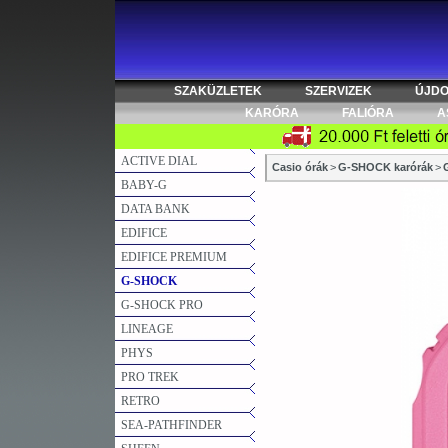
SZAKÜZLETEK
SZERVIZEK
ÚJD
KARÓRA
FALIÓRA
A
ACTIVE DIAL
Casio órák
>
G-SHOCK karórák
>
BABY-G
DATA BANK
EDIFICE
EDIFICE PREMIUM
G-SHOCK
G-SHOCK PRO
LINEAGE
PHYS
PRO TREK
RETRO
SEA-PATHFINDER