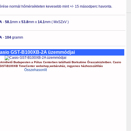
érése normál hőmérsékleten kevesebb mint +/- 15 másodperc havonta.
A
-
58.1
mm x
53.8
mm x
14.1
mm ( MxSZxV )
A
-
104
gramm
asio GST-B100XB-2A üzemmódjai
kinthető Budapesten a
Pólus Centerben
található Borkutime Óraszaküzletben.
Casio
GST-B100XB
TimeCenter webshop
,
webáruház
,
ingyenes házhozszállítás
Összehasonlít