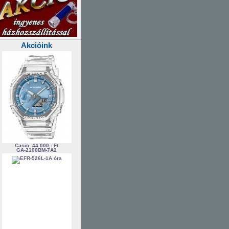
Akcióink
Casio
44.000,- Ft
GA-2100BM-7A2