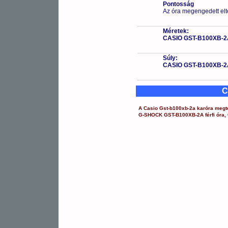
Pontosság
Az óra megengedett elt
Méretek:
CASIO GST-B100XB-2
Súly:
CASIO GST-B100XB-2
C
A
Casio
Gst-b100xb-2a
karóra
megte
G-SHOCK
GST-B100XB-2A
férfi óra
,