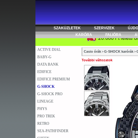
SZAKÜZLETEK
SZERVIZEK
ÚJD
KARÓRA
FALIÓRA
A
ACTIVE DIAL
Casio órák
>
G-SHOCK karórák
>
BABY-G
További változatok
DATA BANK
EDIFICE
EDIFICE PREMIUM
G-SHOCK
G-SHOCK PRO
LINEAGE
PHYS
PRO TREK
RETRO
SEA-PATHFINDER