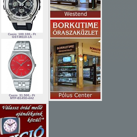
Casio
100.100,- Ft
GST-W110-1A
Casio
31.500,- Ft
MTP-B145D-4A2