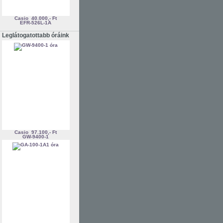
Casio
40.000,- Ft
EFR-526L-1A
Leglátogatottabb óráink
Casio
97.100,- Ft
GW-9400-1