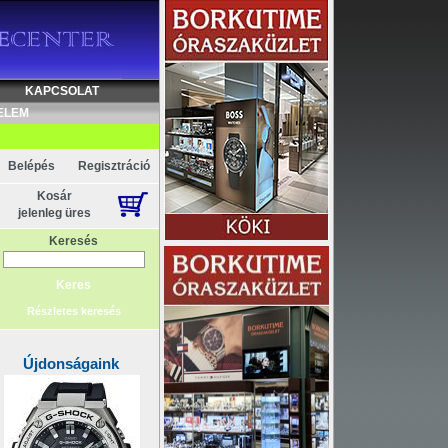
KAPCSOLAT
ELEM
Belépés
Regisztráció
Kosár
jelenleg üres
Keresés
Részletes keresés
Újdonságaink