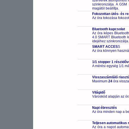
szerverek atompontos i
szinkronizálja. A GSM 
magától beállítja.
Fokozottan ütés- és r
Az óra tokozása fokozot
Bluetooth kapcsolat
Az óra képes Bluetooth 
4.0 SMART Bluetooth k
idejéhez szinkronizálja. 
SMART ACCES
S
Az óra könnyen használ
1/1 stopper 1 részidőv
A mérési egység 1/1 má
Visszaszámláló riaszt
Maximum
24
óra vissza
Világidő
Városkód alapján az ór
Napi ébresztés
Az óra minden nap a beál
Teljesen automatikus 
Az óra a napot automa