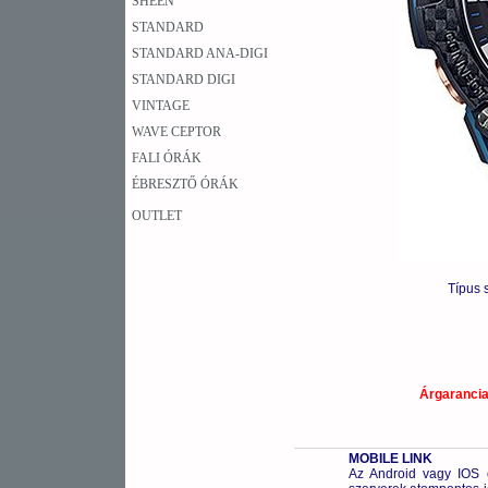
SHEEN
STANDARD
STANDARD ANA-DIGI
STANDARD DIGI
VINTAGE
WAVE CEPTOR
FALI ÓRÁK
ÉBRESZTŐ ÓRÁK
OUTLET
Típus
Árgaranci
MOBILE LINK
Az Android vagy IOS o