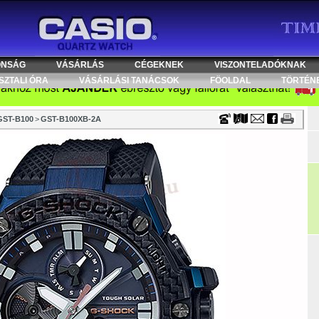
Timecenter
ONSÁG
VÁSÁRLÁS
CÉGEKNEK
VISZONTELADÓKNAK
SZTALI ÓRA
VÁSÁRLÁSI TANÁCSOK
FÖOLDAL
TÖRTÉN
GST-B100
>
GST-B100XB-2A