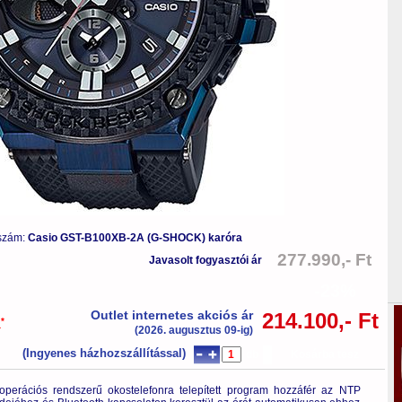
 szám:
Casio GST-B100XB-2A (G-SHOCK) karóra
277.990,- Ft
Javasolt fogyasztói ár
-23%
Outlet internetes akciós ár
214.100,- Ft
*
a
(2026. augusztus 09-ig)
(Ingyenes házhozszállítással)
db
Kosárba tesz
perációs rendszerű okostelefonra telepített program hozzáfér az NTP