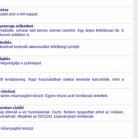
lzése
ató jelzi a hét napjait.
energia működteti
űködik, sohase kell benne elemet cserélni. Egy teljes feltöltéssel kb. 6
korom sötétben is.
lenítés
ödését biztosító akkumulátor töltöttségi szintjét.
ágítás
egvilágítja a számlapot.
fír kristályüveg. Napi használatban sokkal kevésbé karcolódik, mint a
 rámával
 tartós műanyagból készül. Egyes részei acél borítással védettek.
ottan vízálló
 ellenáll a víz nyomásának. Úszni, fürdeni nyugodtan lehet az órában,
asználható. Megfelel az ISO2281 szabványban leírtaknak.
ló műanyagból készül.