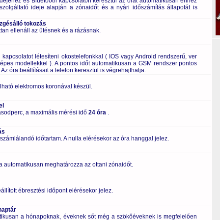
dejéhez és Bluetooth kapcsolaton keresztül az órát automatikusan ehhez
szolgáltató ideje alapján a zónaidőt és a nyári időszámítás állapotát is
ezgésálló tokozás
tan ellenáll az ütésnek és a rázásnak.
kapcsolatot létesíteni okostelefonkkal ( IOS vagy Android rendszerű, ver
épes modellekkel ). A pontos időt automatikusan a GSM rendszer pontos
Az óra beállításait a telefon keresztül is végrehajthatja.
ható elektromos koronával készül.
el
sodperc, a maximális mérési idő
24 óra
.
ás
számlálandó időtartam. A nulla elérésekor az óra hanggal jelez.
a automatikusan meghatározza az ottani zónaidőt.
lított ébresztési időpont elérésekor jelez.
naptár
tikusan a hónapoknak, éveknek sőt még a szökőéveknek is megfelelően