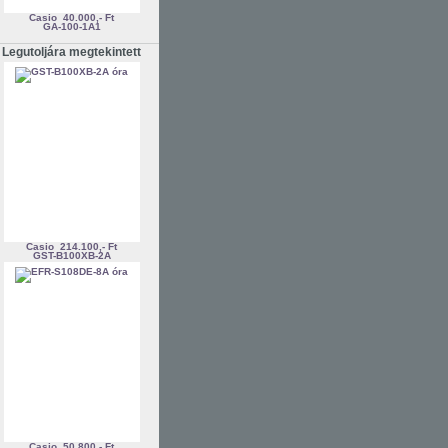
Casio
40.000,- Ft
GA-100-1A1
Legutoljára megtekintett
Casio
214.100,- Ft
GST-B100XB-2A
Casio
50.800,- Ft