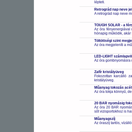
lépteti.
Retrográd nap neve je
A retrográd nap neve mut
TOUGH SOLAR - a fény
Az óra fényenergiával m
hónapig működik, akár 
Töltöttségi szint megje
Az óra megjeleníti a műk
LED-LIGHT számlapvil
Az óra gombnyomásra m
Zafír kristályüveg
Fokozottan karcálló za
kristályüveg.
Műanyag tokozás acél
Az óra tokja könnyű, de
20 BAR nyomásig fokoz
Az óra 20 BAR nyomásig
sőt vizisportokhoz is h
Műanyagszíj
Az óraszíj tartós, vízál