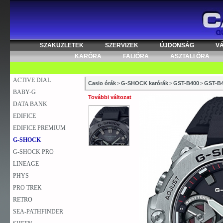
SZAKÜZLETEK
SZERVIZEK
ÚJDONSÁG
V
KARÓRA
FALIÓRA
ASZTALI ÓRA
ACTIVE DIAL
Casio órák
>
G-SHOCK karórák
>
GST-B400
>
GST-B
BABY-G
További változat
DATA BANK
EDIFICE
EDIFICE PREMIUM
G-SHOCK
G-SHOCK PRO
LINEAGE
PHYS
PRO TREK
RETRO
SEA-PATHFINDER