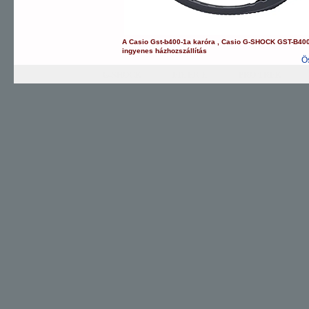
A
Casio
Gst-b400-1a
karóra
,
Casio
G-SHOCK
GST-B40
ingyenes házhozszállítás
Ö
G-SHOCK
EDIFICE
PRO TREK