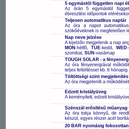
5 egymástól független napi é
Az órán 5 egymástól függetl
ébresztési időpontok elérésekor
Teljesen automatikus naptár
Az óra a napot automatiku
szökőéveknek is megfelelően lé
Nap neve jelzése
A kijelzőn megjelenik a nap ang
MON
-hétfő,
TUE
-kedd,
WED
szombat,
SUN
-vasárnap
TOUGH SOLAR - a fényenergi
Az óra fényenergiával működik
teljes feltöltéssel kb. 6 hónapi
Töltöttségi szint megjelenítés
Az óra megjeleníti a működését b
Edzett kristályüveg
A keményített, edzett kristályü
Szénszál erősítésű műanya
Az óra tokja könnyű, de rend
készül, egyes részei acél borítá
20 BAR nyomásig fokozottan 