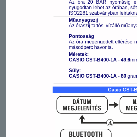
Az óra 20 BAR nyomásig ell
nyugodtan lehet az órában, sőt
ISO2281 szabványban leírtakn
Műanyagszíj
Az óraszíj tartós, vízálló műany
Pontosság
Az óra megengedett eltérése n
másodperc havonta.
Méretek:
CASIO GST-B400-1A
-
49.6
mm
Súly:
CASIO GST-B400-1A
-
80
gra
Casio GST-