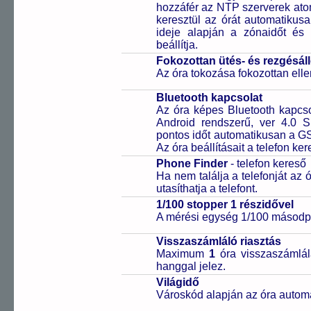
hozzáfér az NTP szerverek ato
keresztül az órát automatikus
ideje alapján a zónaidőt és 
beállítja.
Fokozottan ütés- és rezgésál
Az óra tokozása fokozottan elle
Bluetooth kapcsolat
Az óra képes Bluetooth kapcsol
Android rendszerű, ver 4.0 
pontos időt automatikusan a GS
Az óra beállításait a telefon ker
Phone Finder
- telefon kereső
Ha nem találja a telefonját az
utasíthatja a telefont.
1/100 stopper 1 részidővel
A mérési egység 1/100 másodpe
Visszaszámláló riasztás
Maximum
1
óra visszaszámlál
hanggal jelez.
Világidő
Városkód alapján az óra automa