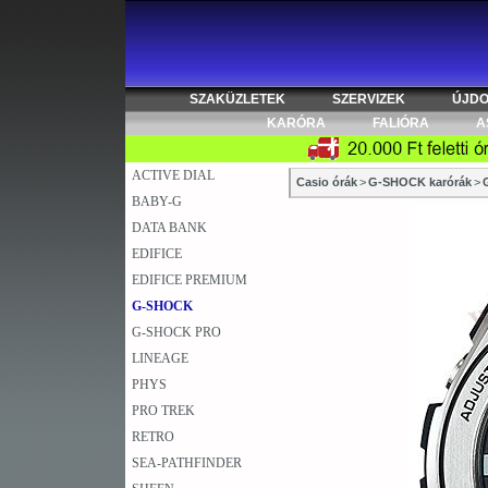
SZAKÜZLETEK
SZERVIZEK
ÚJD
KARÓRA
FALIÓRA
A
ACTIVE DIAL
Casio órák
>
G-SHOCK karórák
>
BABY-G
DATA BANK
EDIFICE
EDIFICE PREMIUM
G-SHOCK
G-SHOCK PRO
LINEAGE
PHYS
PRO TREK
RETRO
SEA-PATHFINDER