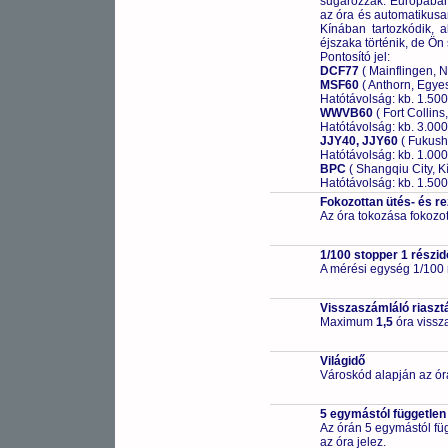
sugározzák. Európában 
az óra és automatikusa
Kínában tartozkódik, ak
éjszaka történik, de Ön 
Pontosító jel:
DCF77
( Mainflingen, 
MSF60
( Anthorn, Egyes
Hatótávolság: kb. 1.50
WWVB60
( Fort Collins
Hatótávolság: kb. 3.00
JJY40, JJY60
( Fukush
Hatótávolság: kb. 1.00
BPC
( Shangqiu City, Kí
Hatótávolság: kb. 1.50
Fokozottan ütés- és r
Az óra tokozása fokozot
1/100 stopper 1 részid
A mérési egység 1/100
Visszaszámláló riaszt
Maximum
1,5
óra vissza
Világidő
Városkód alapján az ór
5 egymástól független
Az órán 5 egymástól füg
az óra jelez.