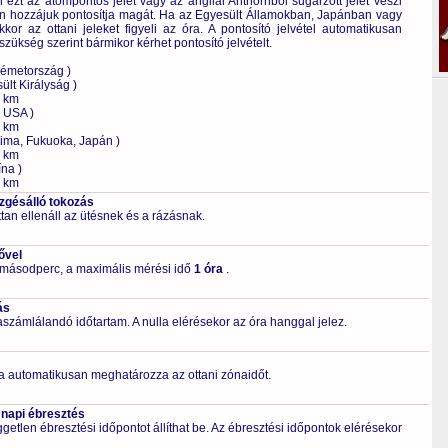
ezt az atompontos jelet vagy az angliai Anthornból sugárzott jelet veszi
n hozzájuk pontosítja magát. Ha az Egyesült Államokban, Japánban vagy
kor az ottani jeleket figyeli az óra. A pontosító jelvétel automatikusan
szükség szerint bármikor kérhet pontosító jelvételt.
Németország )
ült Királyság )
0 km
, USA )
0 km
ima, Fukuoka, Japán )
0 km
na )
0 km
ezgésálló tokozás
tan ellenáll az ütésnek és a rázásnak.
ővel
 másodperc, a maximális mérési idő
1 óra
.
ás
számlálandó időtartam. A nulla elérésekor az óra hanggal jelez.
a automatikusan meghatározza az ottani zónaidőt.
 napi ébresztés
getlen ébresztési időpontot állíthat be. Az ébresztési időpontok elérésekor