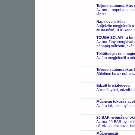
Teljesen automatikus 
Az óra a napot automa
lépteti.
Nap neve jelzése
A kijelzőn megjelenik a
MON
-hétfő,
TUE
-kedd,
TOUGH SOLAR - a fény
Az óra fényenergiával m
hónapig működik, akár 
Töltöttségi szint megje
Az óra megjeleníti a műk
Teljesen automatikus 
Sötétben ha az órát a s
Edzett kristályüveg
A keményített, edzett k
Műanyag tokozás acél
Az óra tokja könnyű, de
20 BAR nyomásig fokoz
Az óra 20 BAR nyomásig
sőt vizisportokhoz is h
Műanyagszíj