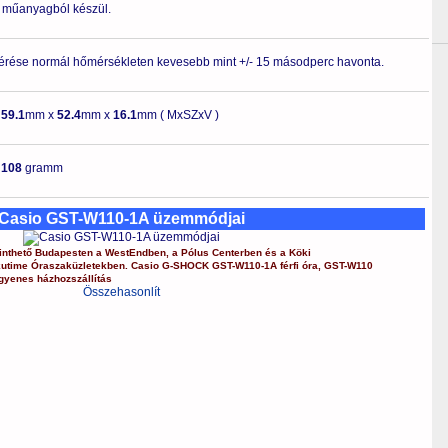
ló műanyagból készül.
érése normál hőmérsékleten kevesebb mint +/- 15 másodperc havonta.
-
59.1
mm x
52.4
mm x
16.1
mm ( MxSZxV )
-
108
gramm
Casio GST-W110-1A üzemmódjai
nthető Budapesten a
WestEndben
, a
Pólus Centerben
és a
Köki
kutime Óraszaküzletekben.
Casio
G-SHOCK
GST-W110-1A
férfi óra
,
GST-W110
gyenes házhozszállítás
Összehasonlít