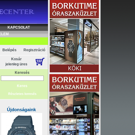
KAPCSOLAT
ELEM
Belépés
Regisztráció
Kosár
jelenleg üres
Keresés
Részletes keresés
Újdonságaink