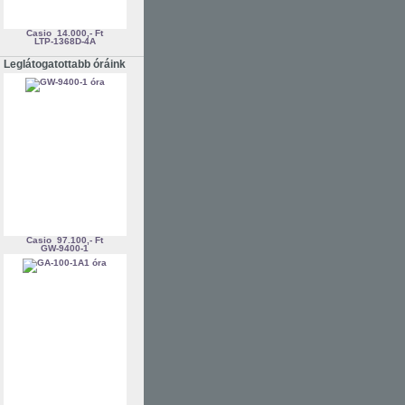
Casio
14.000,- Ft
LTP-1368D-4A
Leglátogatottabb óráink
Casio
97.100,- Ft
GW-9400-1