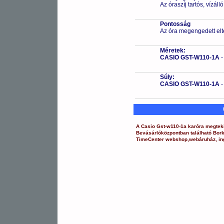
Az óraszíj tartós, vízál
Pontosság
Az óra megengedett elt
Méretek:
CASIO GST-W110-1A
Súly:
CASIO GST-W110-1A
A
Casio
Gst-w110-1a
karóra
megteki
Bevásárlóközpontban
található Bor
TimeCenter webshop
,
webáruház
,
in