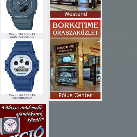
Casio
34.000,- Ft
GMA-P2100BA-2
Casio
44.000,- Ft
DW-5900WY-2