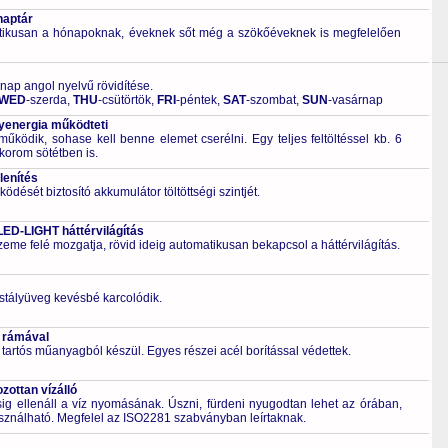
naptár
tikusan a hónapoknak, éveknek sőt még a szökőéveknek is megfelelően
 nap angol nyelvű rövidítése.
WED
-szerda,
THU
-csütörtök,
FRI
-péntek,
SAT
-szombat,
SUN
-vasárnap
energia működteti
űködik, sohase kell benne elemet cserélni. Egy teljes feltöltéssel kb. 6
korom sötétben is.
lenítés
ödését biztosító akkumulátor töltöttségi szintjét.
LED-LIGHT háttérvilágítás
zeme felé mozgatja, rövid ideig automatikusan bekapcsol a háttérvilágítás.
ristályüveg kevésbé karcolódik.
 rámával
 tartós műanyagból készül. Egyes részei acél borítással védettek.
ottan vízálló
 ellenáll a víz nyomásának. Úszni, fürdeni nyugodtan lehet az órában,
asználható. Megfelel az ISO2281 szabványban leírtaknak.