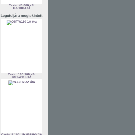
Casio
40.000,- Ft
GA-100-1A1
Legutoljára megtekintett
Casio
100.100,- Ft
GST-W110-1A
Casio
9.100,- Ft
W-69HV-2A