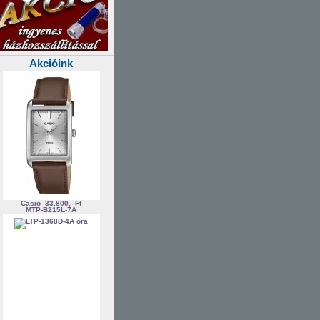
Akcióink
Casio
33.800,- Ft
MTP-B215L-7A