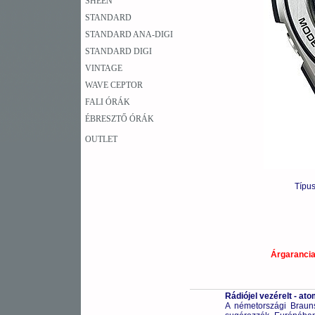
SHEEN
STANDARD
STANDARD ANA-DIGI
STANDARD DIGI
VINTAGE
WAVE CEPTOR
FALI ÓRÁK
ÉBRESZTŐ ÓRÁK
OUTLET
Típu
Árgaranci
Rádiójel vezérelt - a
A németországi Braunsc