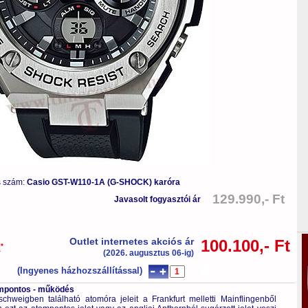
s szám:
Casio GST-W110-1A (G-SHOCK) karóra
129.990,- Ft
Javasolt fogyasztói ár
-23%
Outlet internetes akciós ár
100.100,- Ft
*
a
(2026. augusztus 06-ig)
(Ingyenes házhozszállítással)
db
Kosárba tesz
tompontos - működés
hweigben található atomóra jeleit a Frankfurt melletti Mainflingenből