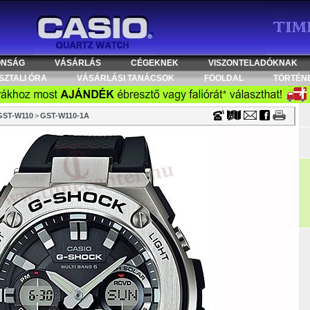
Timecenter
ONSÁG
VÁSÁRLÁS
CÉGEKNEK
VISZONTELADÓKNAK
SZTALI ÓRA
VÁSÁRLÁSI TANÁCSOK
FÖOLDAL
TÖRTÉN
GST-W110
>
GST-W110-1A