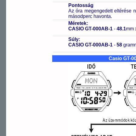
Pontosság
Az óra megengedett eltérése n
másodperc havonta.
Méretek:
CASIO GT-000AB-1
-
48.1
mm 
Súly:
CASIO GT-000AB-1
-
58
gram
Casio GT-0