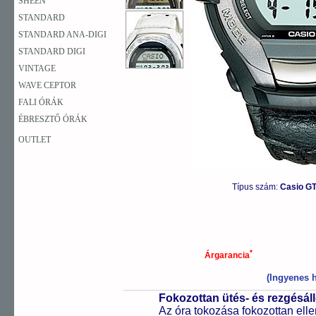
SHEEN
STANDARD
STANDARD ANA-DIGI
STANDARD DIGI
VINTAGE
WAVE CEPTOR
FALI ÓRÁK
ÉBRESZTŐ ÓRÁK
OUTLET
Típus szám:
Casio G
*
Árgarancia
(Ingyenes h
Fokozottan ütés- és rezgésál
Az óra tokozása fokozottan elle