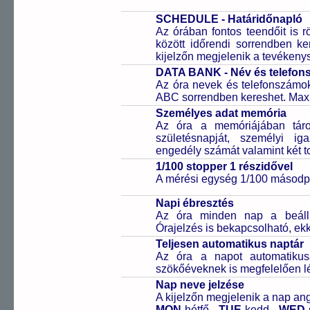
SCHEDULE - Határidőnapló
Az órában fontos teendőit is rö
között időrendi sorrendben ker
kijelzőn megjelenik a tevékenys
DATA BANK - Név és telefo
Az óra nevek és telefonszámok 
ABC sorrendben kereshet. Maxi
Személyes adat memória
Az óra a memóriájában tárolh
születésnapját, személyi ig
engedély számát valamint két t
1/100 stopper 1 részidővel
A mérési egység 1/100 másodpe
Napi ébresztés
Az óra minden nap a beállíto
Órajelzés is bekapcsolható, ek
Teljesen automatikus naptár
Az óra a napot automatiku
szökőéveknek is megfelelően lé
Nap neve jelzése
A kijelzőn megjelenik a nap ang
MON
-hétfő,
TUE
-kedd,
WED