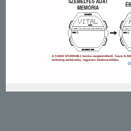
A
CASIO
GT-000AB-1
karóra
megtekinthető.
Casio
G-S
webshop
,
webáruház
,
ingyenes házhozszállítás
Ö
G-SHOCK
EDIFICE
PRO TREK