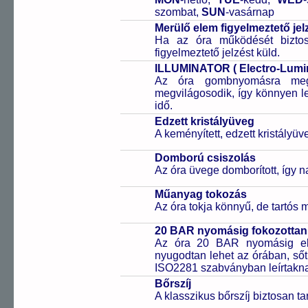
szombat,
SUN
-vasárnap
Merülő elem figyelmeztető jel
Ha az óra működését biztos
figyelmeztető jelzést küld.
ILLUMINATOR ( Electro-Lumine
Az óra gombnyomásra megvi
megvilágosodik, így könnyen l
idő.
Edzett kristályüveg
A keményített, edzett kristályü
Domború csiszolás
Az óra üvege domborított, így na
Műanyag tokozás
Az óra tokja könnyű, de tartós
20 BAR nyomásig fokozottan 
Az óra 20 BAR nyomásig ell
nyugodtan lehet az órában, sőt
ISO2281 szabványban leírtakn
Bőrszíj
A klasszikus bőrszíj biztosan tar