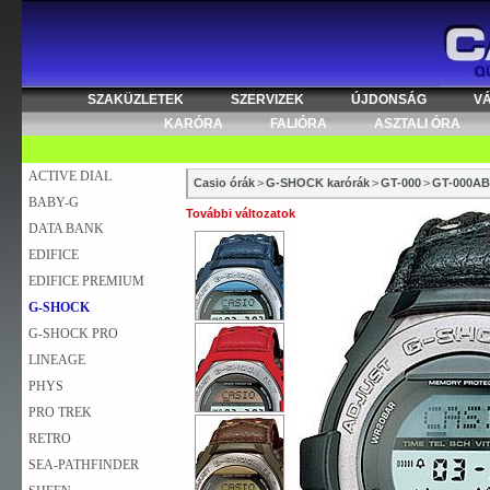
SZAKÜZLETEK
SZERVIZEK
ÚJDONSÁG
V
KARÓRA
FALIÓRA
ASZTALI ÓRA
ACTIVE DIAL
Casio órák
>
G-SHOCK karórák
>
GT-000
>
GT-000AB
BABY-G
További változatok
DATA BANK
EDIFICE
EDIFICE PREMIUM
G-SHOCK
G-SHOCK PRO
LINEAGE
PHYS
PRO TREK
RETRO
SEA-PATHFINDER