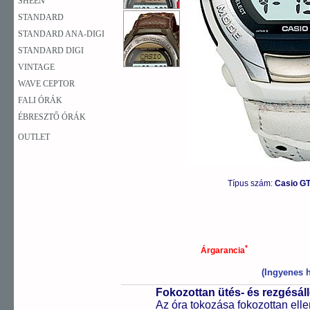
SHEEN
STANDARD
STANDARD ANA-DIGI
STANDARD DIGI
VINTAGE
WAVE CEPTOR
FALI ÓRÁK
ÉBRESZTŐ ÓRÁK
OUTLET
Típus szám:
Casio G
*
Árgarancia
(Ingyenes h
Fokozottan ütés- és rezgésál
Az óra tokozása fokozottan elle