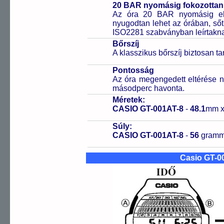
20 BAR nyomásig fokozottan 
Az óra 20 BAR nyomásig ell
nyugodtan lehet az órában, sőt
ISO2281 szabványban leírtakn
Bőrszíj
A klasszikus bőrszíj biztosan tar
Pontosság
Az óra megengedett eltérése n
másodperc havonta.
Méretek:
CASIO GT-001AT-8
-
48.1
mm 
Súly:
CASIO GT-001AT-8
-
56
gram
Casio GT-0