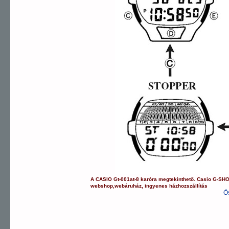
A
CASIO
Gt-001at-8
karóra
megtekinthető.
Casio
G-SH
webshop
,
webáruház
,
ingyenes házhozszállítás
Ö