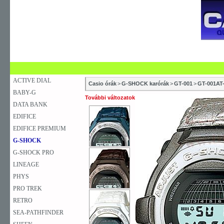
SZAKÜZLETEK
SZERVIZEK
ÚJDONSÁG
V
KARÓRA
FALIÓRA
ASZTALI ÓRA
ACTIVE DIAL
Casio órák
>
G-SHOCK karórák
>
GT-001
>
GT-001AT
BABY-G
További változatok
DATA BANK
EDIFICE
EDIFICE PREMIUM
G-SHOCK
G-SHOCK PRO
LINEAGE
PHYS
PRO TREK
RETRO
SEA-PATHFINDER