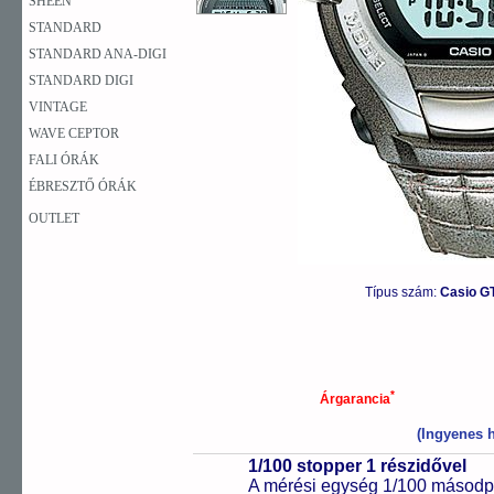
SHEEN
STANDARD
STANDARD ANA-DIGI
STANDARD DIGI
VINTAGE
WAVE CEPTOR
FALI ÓRÁK
ÉBRESZTŐ ÓRÁK
OUTLET
Típus szám:
Casio G
*
Árgarancia
(Ingyenes h
1/100 stopper 1 részidővel
A mérési egység 1/100 másodpe