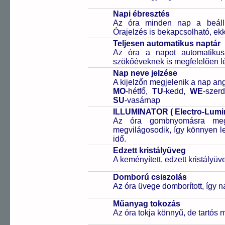
Napi ébresztés
Az óra minden nap a beállíto
Órajelzés is bekapcsolható, ek
Teljesen automatikus naptár
Az óra a napot automatiku
szökőéveknek is megfelelően lé
Nap neve jelzése
A kijelzőn megjelenik a nap ang
MO
-hétfő,
TU
-kedd,
WE
-szer
SU
-vasárnap
ILLUMINATOR ( Electro-Lumine
Az óra gombnyomásra megvi
megvilágosodik, így könnyen l
idő.
Edzett kristályüveg
A keményített, edzett kristályü
Domború csiszolás
Az óra üvege domborított, így na
Műanyag tokozás
Az óra tokja könnyű, de tartós