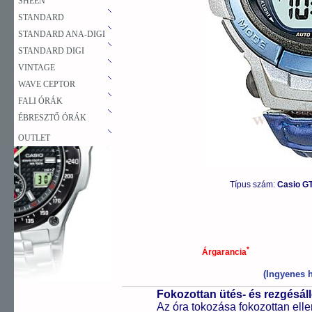
SHEEN
STANDARD
STANDARD ANA-DIGI
STANDARD DIGI
VINTAGE
WAVE CEPTOR
FALI ÓRÁK
ÉBRESZTŐ ÓRÁK
OUTLET
Típus szám:
Casio G
*
Árgarancia
(Ingyenes h
Fokozottan ütés- és rezgésál
Az óra tokozása fokozottan elle