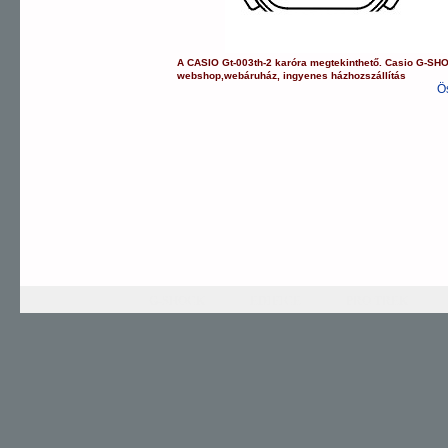
A
CASIO
Gt-003th-2
karóra
megtekinthető.
Casio
G-SH
webshop
,
webáruház
,
ingyenes házhozszállítás
Ö
G-SHOCK
EDIFICE
PRO TREK