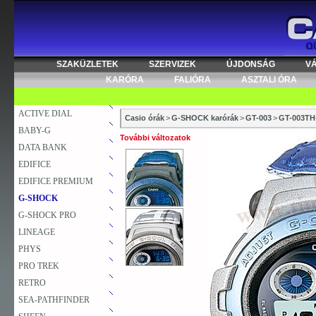
SZAKÜZLETEK
SZERVIZEK
ÚJDONSÁG
V
KARÓRA
FALIÓRA
ASZTALI ÓRA
ACTIVE DIAL
Casio órák
>
G-SHOCK karórák
>
GT-003
>
GT-003TH
BABY-G
További változatok
DATA BANK
EDIFICE
EDIFICE PREMIUM
G-SHOCK
G-SHOCK PRO
LINEAGE
PHYS
PRO TREK
RETRO
SEA-PATHFINDER