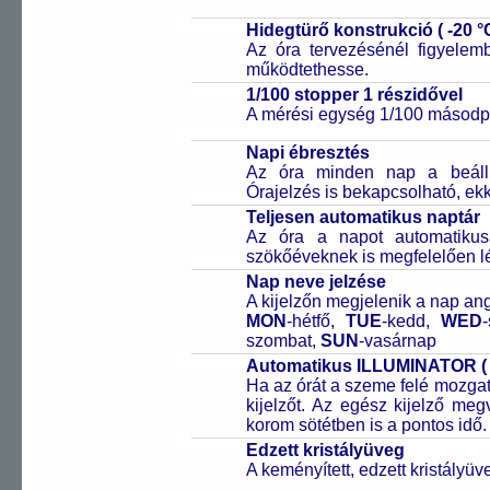
Hidegtürő konstrukció ( -20 °C
Az óra tervezésénél figyelem
működtethesse.
1/100 stopper 1 részidővel
A mérési egység 1/100 másodpe
Napi ébresztés
Az óra minden nap a beállíto
Órajelzés is bekapcsolható, ek
Teljesen automatikus naptár
Az óra a napot automatiku
szökőéveknek is megfelelően lé
Nap neve jelzése
A kijelzőn megjelenik a nap ang
MON
-hétfő,
TUE
-kedd,
WED
szombat,
SUN
-vasárnap
Automatikus ILLUMINATOR ( E
Ha az órát a szeme felé mozgatj
kijelzőt. Az egész kijelző meg
korom sötétben is a pontos idő.
Edzett kristályüveg
A keményített, edzett kristályü