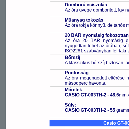
Domború csiszolás
Az óra üvege domborított, így na
Műanyag tokozás
Az óra tokja könnyű, de tartós
20 BAR nyomásig fokozottan 
Az óra 20 BAR nyomásig ell
nyugodtan lehet az órában, sőt
ISO2281 szabványban leírtakn
Bőrszíj
A klasszikus bőrszíj biztosan tar
Pontosság
Az óra megengedett eltérése n
másodperc havonta.
Méretek:
CASIO GT-003TH-2
-
48.6
mm 
Súly:
CASIO GT-003TH-2
-
55
gram
Casio GT-0