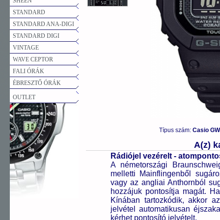
SHEEN
STANDARD
STANDARD ANA-DIGI
STANDARD DIGI
VINTAGE
WAVE CEPTOR
FALI ÓRÁK
ÉBRESZTŐ ÓRÁK
OUTLET
Típus szám:
Casio GW
A(z) 
Rádiójel vezérelt - atompont
A németországi Braunschweigb
melletti Mainflingenből sugár
vagy az angliai Anthornból sug
hozzájuk pontosítja magát. H
Kínában tartozkódik, akkor az 
jelvétel automatikusan éjszak
kérhet pontosító jelvételt.