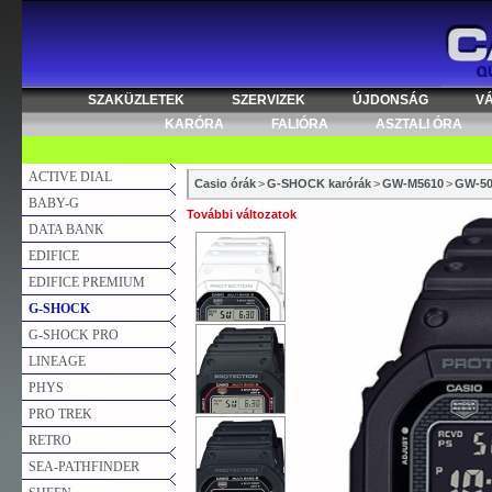
SZAKÜZLETEK
SZERVIZEK
ÚJDONSÁG
V
KARÓRA
FALIÓRA
ASZTALI ÓRA
ACTIVE DIAL
Casio órák
>
G-SHOCK karórák
>
GW-M5610
>
GW-50
BABY-G
További változatok
DATA BANK
EDIFICE
EDIFICE PREMIUM
G-SHOCK
G-SHOCK PRO
LINEAGE
PHYS
PRO TREK
RETRO
SEA-PATHFINDER