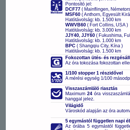
Pontosító jel:
DCF77
( Mainflingen, Németor
MSF60
( Anthorn, Egyesült Kirá
Hatótávolság: kb. 1.500 km
WWVB60
( Fort Collins, USA )
Hatótávolság: kb. 3.000 km
JJY40, JJY60
( Fukushima, Fu
Hatótávolság: kb. 1.000 km
BPC
( Shangqiu City, Kína )
Hatótávolság: kb. 1.500 km
Fokozottan ütés- és rezgésál
Az óra tokozása fokozottan elle
1/100 stopper 1 részidővel
A mérési egység 1/100 másodpe
Visszaszámláló riasztás
Maximum
24
óra visszaszámlál
hanggal jelez.
Világidő
Városkód alapján az óra automa
5 egymástól független napi é
Az órába 5 egymástól függetle