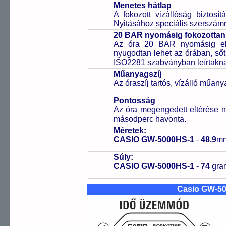
Menetes hátlap
A fokozott vizállóság biztosí
Nyitásához speciális szerszám
20 BAR nyomásig fokozottan 
Az óra 20 BAR nyomásig ell
nyugodtan lehet az órában, sőt
ISO2281 szabványban leírtakn
Műanyagszíj
Az óraszíj tartós, vízálló műany
Pontosság
Az óra megengedett eltérése n
másodperc havonta.
Méretek:
CASIO GW-5000HS-1
-
48.9
m
Súly:
CASIO GW-5000HS-1
-
74
gr
Casio GW-5