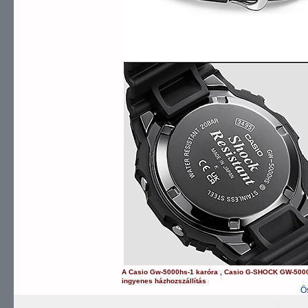
A
Casio
Gw-5000hs-1
karóra
,
Casio
G-SHOCK
GW-500
ingyenes házhozszállítás
Ö
G-SHOCK
EDIFICE
PRO TREK