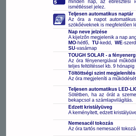
minden nap, az ébresztési i
ismétléssel jelez.
Teljesen automatikus naptár
Az óra a napot automatiku
szökőéveknek is megfelelően lé
Nap neve jelzése
A kijelzőn megjelenik a nap ang
MO
-hétfő,
TU
-kedd,
WE
-szer
SU
-vasárnap
TOUGH SOLAR - a fényenergi
Az óra fényenergiával működik
teljes feltöltéssel kb. 9 hónapi
Töltöttségi szint megjelenítés
Az óra megjeleníti a működését b
Teljesen automatikus LED-LI
Sötétben, ha az órát a szeme 
bekapcsol a számlapvilágítás.
Edzett kristályüveg
A keményített, edzett kristályü
Nemesacél tokozás
Az óra tartós nemesacél tokozá