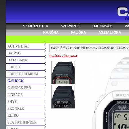
SZAKÜZLETEK
SZERVIZEK
ÚJDONSÁG
V
KARÓRA
FALIÓRA
ASZTALI ÓRA
ACTIVE DIAL
Casio órák
>
G-SHOCK karórák
>
GW-M5610
>
GW-50
BABY-G
További változatok
DATA BANK
EDIFICE
EDIFICE PREMIUM
G-SHOCK
G-SHOCK PRO
LINEAGE
PHYS
PRO TREK
RETRO
SEA-PATHFINDER