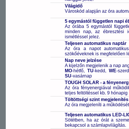
Világidő
Városkód alapján az óra automa
5 egymástól független napi é
Az órába 5 egymástól függetle
minden nap, az ébresztési i
ismétléssel jelez.
Teljesen automatikus naptár
Az óra a napot automatiku
szökőéveknek is megfelelően lé
Nap neve jelzése
A kijelzőn megjelenik a nap ang
MO
-hétfő,
TU
-kedd,
WE
-szer
SU
-vasárnap
TOUGH SOLAR - a fényenergi
Az óra fényenergiával működik
teljes feltöltéssel kb. 9 hónapi
Töltöttségi szint megjelenítés
Az óra megjeleníti a működését b
Teljesen automatikus LED-LI
Sötétben, ha az órát a szeme 
bekapcsol a számlapvilágítás.