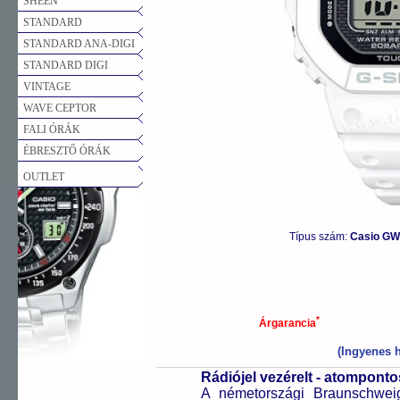
SHEEN
STANDARD
STANDARD ANA-DIGI
STANDARD DIGI
VINTAGE
WAVE CEPTOR
FALI ÓRÁK
ÉBRESZTŐ ÓRÁK
OUTLET
Típus szám:
Casio GW
*
Árgarancia
(Ingyenes h
Rádiójel vezérelt - atompont
A németországi Braunschweigb