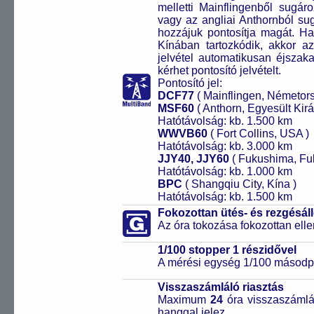
melletti Mainflingenből sugár
vagy az angliai Anthornból sug
hozzájuk pontosítja magát. H
Kínában tartozkódik, akkor az 
jelvétel automatikusan éjszak
kérhet pontosító jelvételt.
Pontosító jel:
DCF77
( Mainflingen, Németor
MSF60
( Anthorn, Egyesült Kirá
Hatótávolság: kb. 1.500 km
WWVB60
( Fort Collins, USA )
Hatótávolság: kb. 3.000 km
JJY40, JJY60
( Fukushima, Fu
Hatótávolság: kb. 1.000 km
BPC
( Shangqiu City, Kína )
Hatótávolság: kb. 1.500 km
Fokozottan ütés- és rezgésál
Az óra tokozása fokozottan elle
1/100 stopper 1 részidővel
A mérési egység 1/100 másodpe
Visszaszámláló riasztás
Maximum
24
óra visszaszámlál
hanggal jelez.