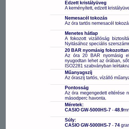
Edzett kristályüveg
A keményített, edzett kristályü
Nemesacél tokozás
Az óra tartós nemesacél tokozá
Menetes hátlap
A fokozott vizállóság biztosí
Nyitásához speciális szerszám
20 BAR nyomásig fokozottan 
Az óra 20 BAR nyomásig ell
nyugodtan lehet az órában, sőt
ISO2281 szabványban leírtakn
Műanyagszíj
Az óraszíj tartós, vízálló műany
Pontosság
Az óra megengedett eltérése n
másodperc havonta.
Méretek:
CASIO GW-5000HS-7
-
48.9
m
Súly:
CASIO GW-5000HS-7
-
74
gr