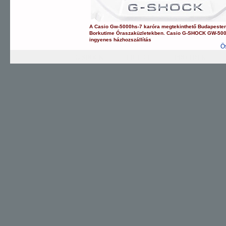
A
Casio
Gw-5000hs-7
karóra
megtekinthető Budapeste
Borkutime Óraszaküzletekben.
Casio
G-SHOCK
GW-500
ingyenes házhozszállítás
Ö
G-SHOCK
EDIFICE
PRO TREK