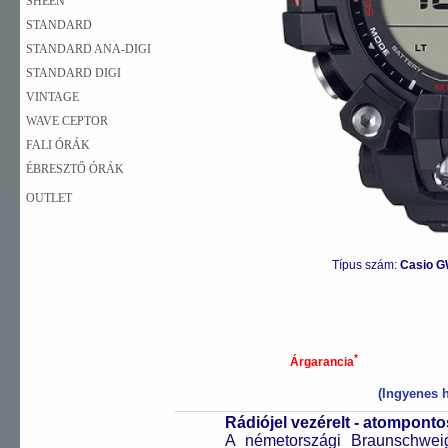
SHEEN
STANDARD
STANDARD ANA-DIGI
STANDARD DIGI
VINTAGE
WAVE CEPTOR
FALI ÓRÁK
ÉBRESZTŐ ÓRÁK
OUTLET
Típus szám:
Casio G
*
Árgarancia
(Ingyenes h
Rádiójel vezérelt - atompont
A németországi Braunschweigb