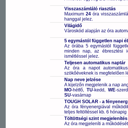
Visszaszámláló riasztás
Maximum
24
óra visszaszámlál
hanggal jelez.
Világidő
Városkód alapján az óra automa
5 egymástól független napi é
Az órába 5 egymástól függetle
minden nap, az ébresztési i
ismétléssel jelez.
Teljesen automatikus naptár
Az óra a napot automatiku
szökőéveknek is megfelelően lé
Nap neve jelzése
A kijelzőn megjelenik a nap ang
MO
-hétfő,
TU
-kedd,
WE
-szer
SU
-vasárnap
TOUGH SOLAR - a fényenergi
Az óra fényenergiával működik
teljes feltöltéssel kb. 6 hónapi
Töltöttségi szint megjelenítés
Az óra megjeleníti a működését b