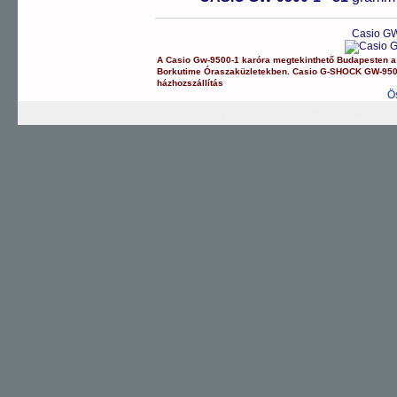
Casio GW
A
Casio
Gw-9500-1
karóra
megtekinthető Budapesten 
Borkutime Óraszaküzletekben.
Casio
G-SHOCK
GW-950
házhozszállítás
Ö
G-SHOCK
EDIFICE
PRO TREK