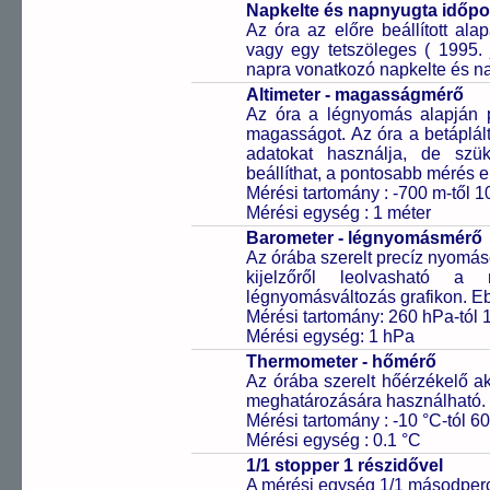
Napkelte és napnyugta időp
Az óra az előre beállított al
vagy egy tetszöleges ( 1995. 
napra vonatkozó napkelte és na
Altimeter - magasságmérő
Az óra a légnyomás alapján pr
magasságot. Az óra a betáplált
adatokat használja, de szük
beállíthat, a pontosabb mérés 
Mérési tartomány : -700 m-től 1
Mérési egység : 1 méter
Barometer - légnyomásmérő
Az órába szerelt precíz nyomá
kijelzőről leolvasható 
légnyomásváltozás grafikon. Eb
Mérési tartomány: 260 hPa-tól 
Mérési egység: 1 hPa
Thermometer - hőmérő
Az órába szerelt hőérzékelő a
meghatározására használható.
Mérési tartomány : -10 °C-tól 60
Mérési egység : 0.1 °C
1/1 stopper 1 részidővel
A mérési egység 1/1 másodperc