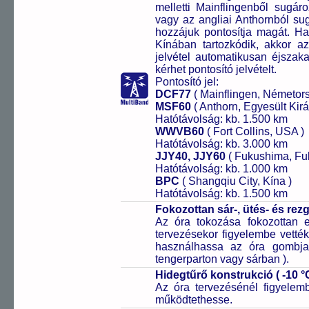
melletti Mainflingenből sugár
vagy az angliai Anthornból sug
hozzájuk pontosítja magát. H
Kínában tartozkódik, akkor az 
jelvétel automatikusan éjszak
kérhet pontosító jelvételt.
Pontosító jel:
DCF77
( Mainflingen, Németor
MSF60
( Anthorn, Egyesült Kirá
Hatótávolság: kb. 1.500 km
WWVB60
( Fort Collins, USA )
Hatótávolság: kb. 3.000 km
JJY40, JJY60
( Fukushima, Fu
Hatótávolság: kb. 1.000 km
BPC
( Shangqiu City, Kína )
Hatótávolság: kb. 1.500 km
Fokozottan sár-, ütés- és re
Az óra tokozása fokozottan e
tervezésekor figyelembe vetté
használhassa az óra gombjai
tengerparton vagy sárban ).
Hidegtűrő konstrukció ( -10 °C
Az óra tervezésénél figyelem
működtethesse.