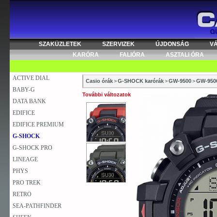
SZAKÜZLETEK
SZERVIZEK
ÚJDONSÁG
V
KARÓRA
FALIÓRA
ASZTALI ÓRA
ACTIVE DIAL
Casio órák
>
G-SHOCK karórák
>
GW-9500
>
GW-950
BABY-G
További változatok
DATA BANK
EDIFICE
EDIFICE PREMIUM
G-SHOCK
G-SHOCK PRO
LINEAGE
PHYS
PRO TREK
RETRO
SEA-PATHFINDER