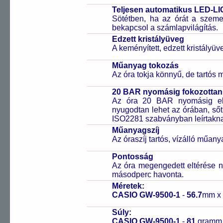
Teljesen automatikus LED-LI
Sötétben, ha az órát a szeme 
bekapcsol a számlapvilágítás.
Edzett kristályüveg
A keményített, edzett kristályü
Műanyag tokozás
Az óra tokja könnyű, de tartós
20 BAR nyomásig fokozottan 
Az óra 20 BAR nyomásig ell
nyugodtan lehet az órában, sőt
ISO2281 szabványban leírtakn
Műanyagszíj
Az óraszíj tartós, vízálló műany
Pontosság
Az óra megengedett eltérése n
másodperc havonta.
Méretek:
CASIO GW-9500-1
-
56.7
mm x
Súly:
CASIO GW-9500-1
-
81
gramm