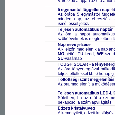
Városkód alapján az óra automa
5 egymástól független napi é
Az órába 5 egymástól függetle
minden nap, az ébresztési i
ismétléssel jelez.
Teljesen automatikus naptár
Az óra a napot automatiku
szökőéveknek is megfelelően lé
Nap neve jelzése
A kijelzőn megjelenik a nap ang
MO
-hétfő,
TU
-kedd,
WE
-szer
SU
-vasárnap
TOUGH SOLAR - a fényenergi
Az óra fényenergiával működik
teljes feltöltéssel kb. 6 hónapi
Töltöttségi szint megjelenítés
Az óra megjeleníti a működését b
Teljesen automatikus LED-LI
Sötétben, ha az órát a szeme 
bekapcsol a számlapvilágítás.
Edzett kristályüveg
A keményített, edzett kristályü