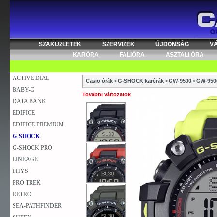
SZAKÜZLETEK
SZERVIZEK
ÚJDONSÁG
V
KARÓRA
FALIÓRA
ASZTALI ÓRA
ACTIVE DIAL
Casio órák
>
G-SHOCK karórák
>
GW-9500
>
GW-950
BABY-G
További változatok
DATA BANK
EDIFICE
EDIFICE PREMIUM
G-SHOCK
G-SHOCK PRO
LINEAGE
PHYS
PRO TREK
RETRO
SEA-PATHFINDER