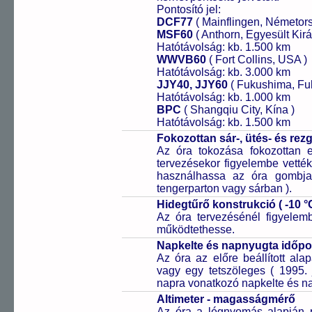
Pontosító jel:
DCF77
( Mainflingen, Németor
MSF60
( Anthorn, Egyesült Kirá
Hatótávolság: kb. 1.500 km
WWVB60
( Fort Collins, USA )
Hatótávolság: kb. 3.000 km
JJY40, JJY60
( Fukushima, Fu
Hatótávolság: kb. 1.000 km
BPC
( Shangqiu City, Kína )
Hatótávolság: kb. 1.500 km
Fokozottan sár-, ütés- és re
Az óra tokozása fokozottan e
tervezésekor figyelembe vetté
használhassa az óra gombjai
tengerparton vagy sárban ).
Hidegtűrő konstrukció ( -10 °C
Az óra tervezésénél figyelem
működtethesse.
Napkelte és napnyugta időp
Az óra az előre beállított al
vagy egy tetszöleges ( 1995. 
napra vonatkozó napkelte és na
Altimeter - magasságmérő
Az óra a légnyomás alapján pr