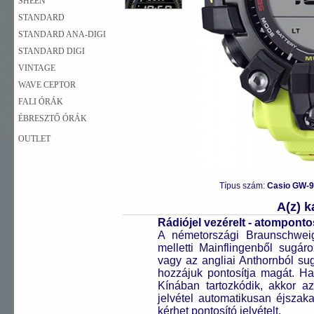
SHEEN
STANDARD
STANDARD ANA-DIGI
STANDARD DIGI
VINTAGE
WAVE CEPTOR
FALI ÓRÁK
ÉBRESZTŐ ÓRÁK
OUTLET
Típus szám:
Casio GW-
A(z) 
Rádiójel vezérelt - atompont
A németországi Braunschweigb
melletti Mainflingenből sugár
vagy az angliai Anthornból sug
hozzájuk pontosítja magát. H
Kínában tartozkódik, akkor az 
jelvétel automatikusan éjszak
kérhet pontosító jelvételt.