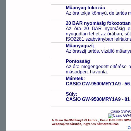
Műanyag tokozás
Az óra tokja könnyű, de tartós
20 BAR nyomásig fokozottan 
Az óra 20 BAR nyomásig ell
nyugodtan lehet az órában, sőt
ISO2281 szabványban leírtakn
Műanyagszíj
Az óraszíj tartós, vízálló műany
Pontosság
Az óra megengedett eltérése n
másodperc havonta.
Méretek:
CASIO GW-9500MRY1A9
-
56
Súly:
CASIO GW-9500MRY1A9
-
81
Casio GW-9
A
Casio
Gw-9500mry1a9
karóra
,
Casio
G-SHOCK
GW-
webshop
,
webáruház
,
ingyenes házhozszállítás
Ö