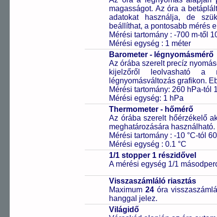
magasságot. Az óra a betáplált
adatokat használja, de szük
beállíthat, a pontosabb mérés 
Mérési tartomány : -700 m-től 1
Mérési egység : 1 méter
Barometer - légnyomásmérő
Az órába szerelt precíz nyomá
kijelzőről leolvasható 
légnyomásváltozás grafikon. Eb
Mérési tartomány: 260 hPa-tól 
Mérési egység: 1 hPa
Thermometer - hőmérő
Az órába szerelt hőérzékelő a
meghatározására használható.
Mérési tartomány : -10 °C-tól 60
Mérési egység : 0.1 °C
1/1 stopper 1 részidővel
A mérési egység 1/1 másodperc
Visszaszámláló riasztás
Maximum
24
óra visszaszámlál
hanggal jelez.
Világidő