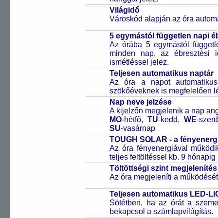
Világidő
Városkód alapján az óra automa
5 egymástól független napi é
Az órába 5 egymástól függetle
minden nap, az ébresztési i
ismétléssel jelez.
Teljesen automatikus naptár
Az óra a napot automatiku
szökőéveknek is megfelelően lé
Nap neve jelzése
A kijelzőn megjelenik a nap ang
MO
-hétfő,
TU
-kedd,
WE
-szer
SU
-vasárnap
TOUGH SOLAR - a fényenergi
Az óra fényenergiával működik
teljes feltöltéssel kb. 9 hónapi
Töltöttségi szint megjelenítés
Az óra megjeleníti a működését b
Teljesen automatikus LED-LI
Sötétben, ha az órát a szeme 
bekapcsol a számlapvilágítás.