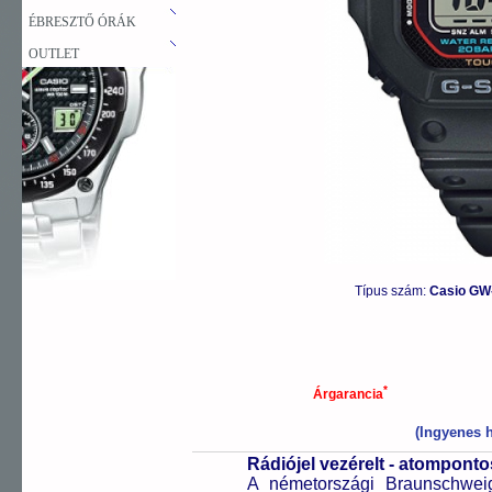
ÉBRESZTŐ ÓRÁK
OUTLET
Típus szám:
Casio GW
*
Árgarancia
(Ingyenes h
Rádiójel vezérelt - atompont
A németországi Braunschweigb