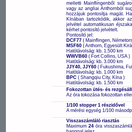
melletti Mainflingenből sugár
vagy az angliai Anthornból sug
hozzájuk pontosítja magát. H
Kínában tartozkódik, akkor az 
jelvétel automatikusan éjszak
kérhet pontosító jelvételt.
Pontosító jel:
DCF77
( Mainflingen, Németor
MSF60
( Anthorn, Egyesült Kirá
Hatótávolság: kb. 1.500 km
WWVB60
( Fort Collins, USA )
Hatótávolság: kb. 3.000 km
JJY40, JJY60
( Fukushima, Fu
Hatótávolság: kb. 1.000 km
BPC
( Shangqiu City, Kína )
Hatótávolság: kb. 1.500 km
Fokozottan ütés- és rezgésál
Az óra tokozása fokozottan elle
1/100 stopper 1 részidővel
A mérési egység 1/100 másodpe
Visszaszámláló riasztás
Maximum
24
óra visszaszámlál
hanggal jelez.