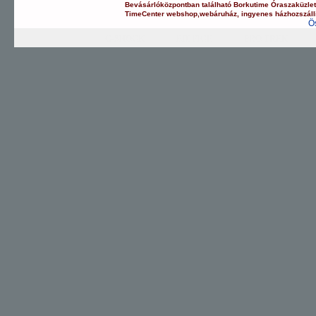
Bevásárlóközpontban
található Borkutime Óraszaküzle
TimeCenter webshop
,
webáruház
,
ingyenes házhozszáll
Ö
G-SHOCK
EDIFICE
PRO TREK