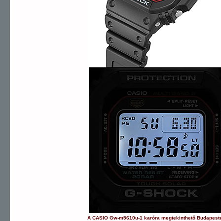
A
CASIO
Gw-m5610u-1
karóra
megtekinthető Budapest