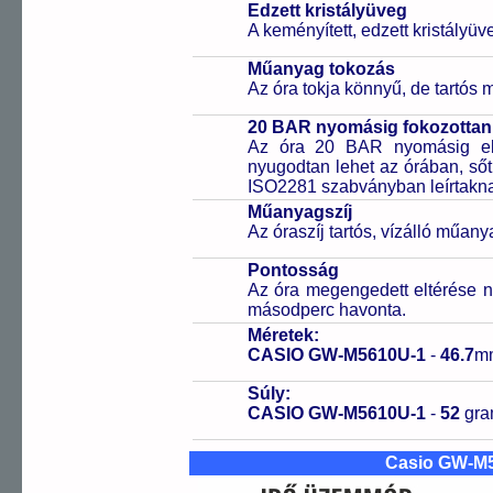
Edzett kristályüveg
A keményített, edzett kristályü
Műanyag tokozás
Az óra tokja könnyű, de tartós
20 BAR nyomásig fokozottan 
Az óra 20 BAR nyomásig ell
nyugodtan lehet az órában, sőt
ISO2281 szabványban leírtakn
Műanyagszíj
Az óraszíj tartós, vízálló műany
Pontosság
Az óra megengedett eltérése n
másodperc havonta.
Méretek:
CASIO GW-M5610U-1
-
46.7
m
Súly:
CASIO GW-M5610U-1
-
52
gr
Casio GW-M