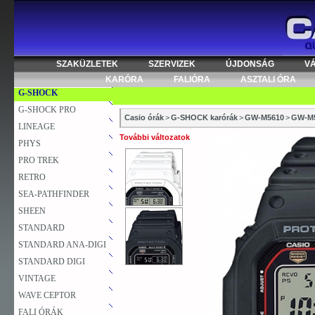
ACTIVE DIAL
BABY-G
DATA BANK
EDIFICE
SZAKÜZLETEK
SZERVIZEK
ÚJDONSÁG
V
EDIFICE PREMIUM
KARÓRA
FALIÓRA
ASZTALI ÓRA
G-SHOCK
G-SHOCK PRO
Casio órák
>
G-SHOCK karórák
>
GW-M5610
>
GW-M5
LINEAGE
További változatok
PHYS
PRO TREK
RETRO
SEA-PATHFINDER
SHEEN
STANDARD
STANDARD ANA-DIGI
STANDARD DIGI
VINTAGE
WAVE CEPTOR
FALI ÓRÁK