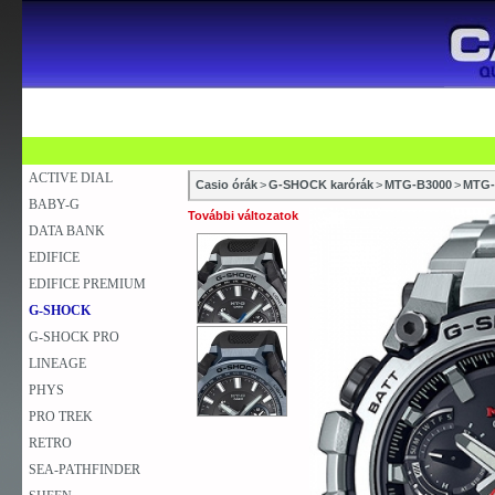
SZAKÜZLETEK
SZERVIZEK
ÚJDONSÁG
V
KARÓRA
FALIÓRA
ASZTALI ÓRA
ACTIVE DIAL
Casio órák
>
G-SHOCK karórák
>
MTG-B3000
>
MTG-
BABY-G
További változatok
DATA BANK
EDIFICE
EDIFICE PREMIUM
G-SHOCK
G-SHOCK PRO
LINEAGE
PHYS
PRO TREK
RETRO
SEA-PATHFINDER