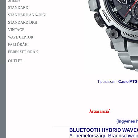
SHEEN
STANDARD
STANDARD ANA-DIGI
STANDARD DIGI
VINTAGE
WAVE CEPTOR
FALI ÓRÁK
ÉBRESZTŐ ÓRÁK
OUTLET
Típus szám:
Casio MTG
*
Árgarancia
(Ingyenes h
BLUETOOTH HYBRID WAV
A németországi Braunschweigb