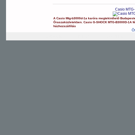
Casio MTG-
A
Casio
Mtg-b3000d-1a
karóra
megtekinthető Budapest
Óraszaküzletekben.
Casio
G-SHOCK
MTG-B3000D-1A
f
házhozszállítás
Ö
G-SHOCK
EDIFICE
PRO TREK