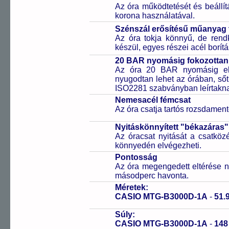
Az óra működtetését és beállí
korona használatával.
Szénszál erősítésű műanya
Az óra tokja könnyű, de rend
készül, egyes részei acél borítá
20 BAR nyomásig fokozottan 
Az óra 20 BAR nyomásig ell
nyugodtan lehet az órában, sőt
ISO2281 szabványban leírtakn
Nemesacél fémcsat
Az óra csatja tartós rozsdament
Nyitáskönnyített "békazáras
Az óracsat nyitását a csatköz
könnyedén elvégezheti.
Pontosság
Az óra megengedett eltérése n
másodperc havonta.
Méretek:
CASIO MTG-B3000D-1A
-
51.
Súly:
CASIO MTG-B3000D-1A
-
14