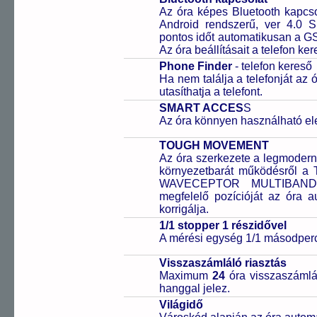
Az óra képes Bluetooth kapcsol
Android rendszerű, ver 4.0 
pontos időt automatikusan a GS
Az óra beállításait a telefon ker
Phone Finder
- telefon kereső
Ha nem találja a telefonját az
utasíthatja a telefont.
SMART ACCES
S
Az óra könnyen használható el
TOUGH MOVEMENT
Az óra szerkezete a legmodern
környezetbarát működésről a
WAVECEPTOR MULTIBAND te
megfelelő pozícióját az óra a
korrigálja.
1/1 stopper 1 részidővel
A mérési egység 1/1 másodperc
Visszaszámláló riasztás
Maximum
24
óra visszaszámlál
hanggal jelez.
Világidő