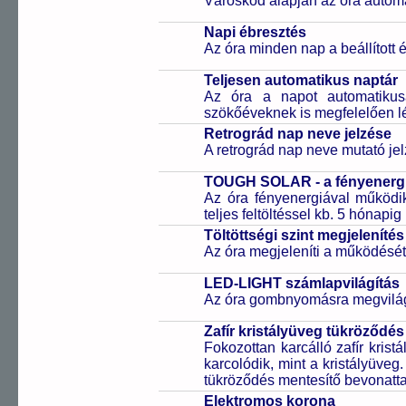
Városkód alapján az óra automa
Napi ébresztés
Az óra minden nap a beállított é
Teljesen automatikus naptár
Az óra a napot automatiku
szökőéveknek is megfelelően lé
Retrográd nap neve jelzése
A retrográd nap neve mutató jelz
TOUGH SOLAR - a fényenergi
Az óra fényenergiával működik
teljes feltöltéssel kb. 5 hónapi
Töltöttségi szint megjelenítés
Az óra megjeleníti a működését b
LED-LIGHT számlapvilágítás
Az óra gombnyomásra megvilágí
Zafír kristályüveg tükröződés
Fokozottan karcálló zafír kris
karcolódik, mint a kristályüveg
tükröződés mentesítő bevonattal 
Elektromos korona