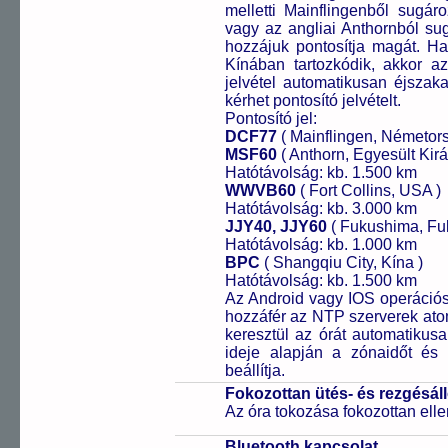
melletti Mainflingenből sugár
vagy az angliai Anthornból sug
hozzájuk pontosítja magát. H
Kínában tartozkódik, akkor az 
jelvétel automatikusan éjszak
kérhet pontosító jelvételt.
Pontosító jel:
DCF77
( Mainflingen, Németor
MSF60
( Anthorn, Egyesült Kirá
Hatótávolság: kb. 1.500 km
WWVB60
( Fort Collins, USA )
Hatótávolság: kb. 3.000 km
JJY40, JJY60
( Fukushima, Fu
Hatótávolság: kb. 1.000 km
BPC
( Shangqiu City, Kína )
Hatótávolság: kb. 1.500 km
Az Android vagy IOS operációs 
hozzáfér az NTP szerverek ato
keresztül az órát automatikus
ideje alapján a zónaidőt és 
beállítja.
Fokozottan ütés- és rezgésál
Az óra tokozása fokozottan elle
Bluetooth kapcsolat