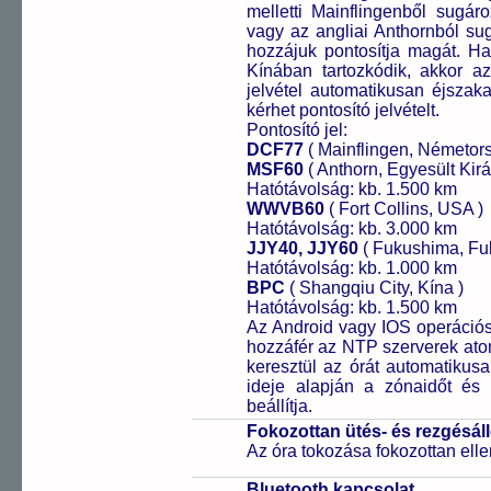
melletti Mainflingenből sugár
vagy az angliai Anthornból sug
hozzájuk pontosítja magát. H
Kínában tartozkódik, akkor az 
jelvétel automatikusan éjszak
kérhet pontosító jelvételt.
Pontosító jel:
DCF77
( Mainflingen, Németor
MSF60
( Anthorn, Egyesült Kirá
Hatótávolság: kb. 1.500 km
WWVB60
( Fort Collins, USA )
Hatótávolság: kb. 3.000 km
JJY40, JJY60
( Fukushima, Fu
Hatótávolság: kb. 1.000 km
BPC
( Shangqiu City, Kína )
Hatótávolság: kb. 1.500 km
Az Android vagy IOS operációs 
hozzáfér az NTP szerverek ato
keresztül az órát automatikus
ideje alapján a zónaidőt és 
beállítja.
Fokozottan ütés- és rezgésál
Az óra tokozása fokozottan elle
Bluetooth kapcsolat