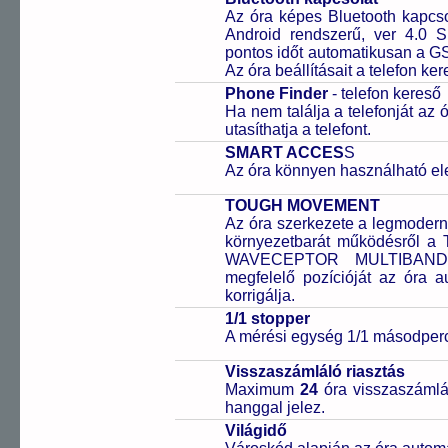
Az óra képes Bluetooth kapcsol
Android rendszerű, ver 4.0 
pontos időt automatikusan a GS
Az óra beállításait a telefon ker
Phone Finder
- telefon kereső
Ha nem találja a telefonját az
utasíthatja a telefont.
SMART ACCES
S
Az óra könnyen használható el
TOUGH MOVEMENT
Az óra szerkezete a legmodern
környezetbarát működésről a
WAVECEPTOR MULTIBAND te
megfelelő pozícióját az óra a
korrigálja.
1/1 stopper
A mérési egység 1/1 másodperc
Visszaszámláló riasztás
Maximum
24
óra visszaszámlál
hanggal jelez.
Világidő