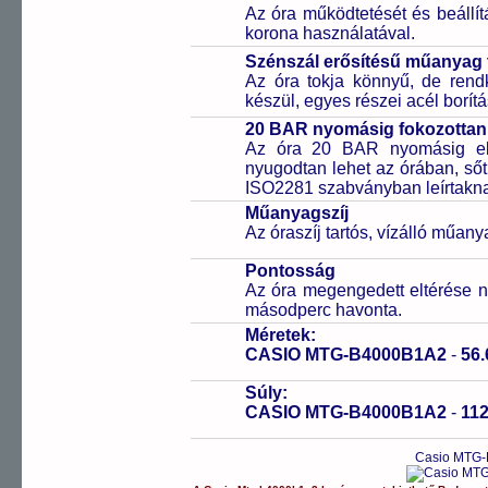
Az óra működtetését és beállí
korona használatával.
Szénszál erősítésű műanya
Az óra tokja könnyű, de rend
készül, egyes részei acél borítá
20 BAR nyomásig fokozottan 
Az óra 20 BAR nyomásig ell
nyugodtan lehet az órában, sőt
ISO2281 szabványban leírtakn
Műanyagszíj
Az óraszíj tartós, vízálló műany
Pontosság
Az óra megengedett eltérése n
másodperc havonta.
Méretek:
CASIO MTG-B4000B1A2
-
56.
Súly:
CASIO MTG-B4000B1A2
-
11
Casio MTG-