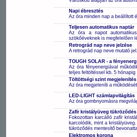
Városkód alapján az óra automa
Napi ébresztés
Az óra minden nap a beállított é
Teljesen automatikus naptár
Az óra a napot automatiku
szökőéveknek is megfelelően lé
Retrográd nap neve jelzése
A retrográd nap neve mutató jelz
TOUGH SOLAR - a fényenergi
Az óra fényenergiával működik
teljes feltöltéssel kb. 5 hónapi
Töltöttségi szint megjelenítés
Az óra megjeleníti a működését b
LED-LIGHT számlapvilágítás
Az óra gombnyomásra megvilágí
Zafír kristályüveg tükröződés
Fokozottan karcálló zafír kris
karcolódik, mint a kristályüveg
tükröződés mentesítő bevonattal 
Elektromos korona