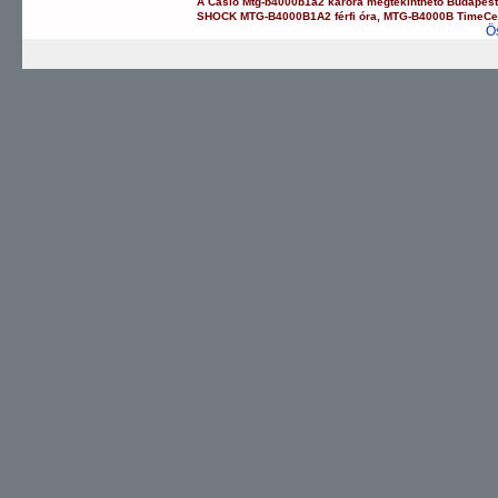
A
Casio
Mtg-b4000b1a2
karóra
megtekinthető Budapes
SHOCK
MTG-B4000B1A2
férfi óra
,
MTG-B4000B
TimeCe
Ö
G-SHOCK
EDIFICE
PRO TREK