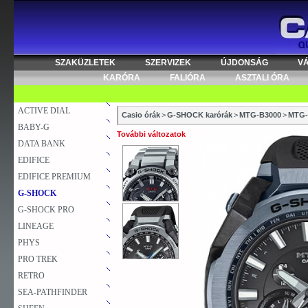
SZAKÜZLETEK
SZERVIZEK
ÚJDONSÁG
V
KARÓRA
FALIÓRA
ASZTALI ÓRA
ACTIVE DIAL
Casio órák
>
G-SHOCK karórák
>
MTG-B3000
>
MTG-
BABY-G
További változatok
DATA BANK
EDIFICE
EDIFICE PREMIUM
G-SHOCK
G-SHOCK PRO
LINEAGE
PHYS
PRO TREK
RETRO
SEA-PATHFINDER