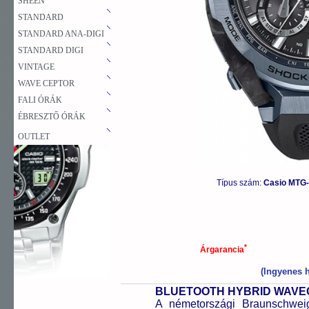
SHEEN
STANDARD
STANDARD ANA-DIGI
STANDARD DIGI
VINTAGE
WAVE CEPTOR
FALI ÓRÁK
ÉBRESZTŐ ÓRÁK
OUTLET
Típus szám:
Casio MTG
*
Árgarancia
(Ingyenes h
BLUETOOTH HYBRID WAV
A németországi Braunschweigb