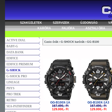
SZAKÜZLETEK
SZERVIZEK
ÚJDONSÁG
V
KARÓRA
FALIÓRA
ASZTALI ÓRA
ACTIVE DIAL
Casio órák
>
G-SHOCK karórák
>
GG-B100
BABY-G
DATA BANK
EDIFICE
-23%
-
EDIFICE PREMIUM
G-SHOCK
G-SHOCK PRO
LINEAGE
PHYS
PRO TREK
RETRO
GG-B100X-1A
GG-B100X-1A3
167.490,- Ft
167.490,- Ft
SEA-PATHFINDER
129.000,- Ft
129.000,- Ft