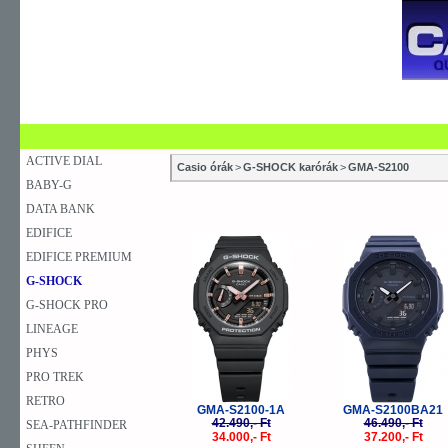
SZAKÜZLETEK
SZERVIZEK
ÚJDONSÁG
V
KARÓRA
FALIÓRA
ASZTALI ÓRA
ACTIVE DIAL
Casio órák
>
G-SHOCK karórák
>
GMA-S2100
BABY-G
DATA BANK
EDIFICE
-20%
-
EDIFICE PREMIUM
G-SHOCK
G-SHOCK PRO
LINEAGE
PHYS
PRO TREK
RETRO
GMA-S2100-1A
GMA-S2100BA21
42.490,- Ft
46.490,- Ft
SEA-PATHFINDER
34.000,- Ft
37.200,- Ft