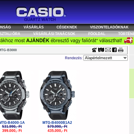
Timecenter
ONSÁG
VÁSÁRLÁS
CÉGEKNEK
VISZONTELADÓKNAK
SZTALI ÓRA
VÁSÁRLÁSI TANÁCSOK
FÖOLDAL
TÖRTÉN
MTG-B3000
Rendezés:
-25%
-25%
MTG-B4000-1A
MTG-B4000B1A2
531.990,- Ft
579.990,- Ft
399.000,- Ft
435.000,- Ft