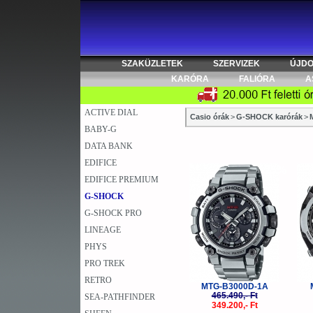
SZAKÜZLETEK
SZERVIZEK
ÚJD
KARÓRA
FALIÓRA
A
ACTIVE DIAL
Casio órák
>
G-SHOCK karórák
>
BABY-G
DATA BANK
EDIFICE
-25%
EDIFICE PREMIUM
G-SHOCK
G-SHOCK PRO
LINEAGE
PHYS
PRO TREK
RETRO
MTG-B3000D-1A
465.490,- Ft
SEA-PATHFINDER
349.200,- Ft