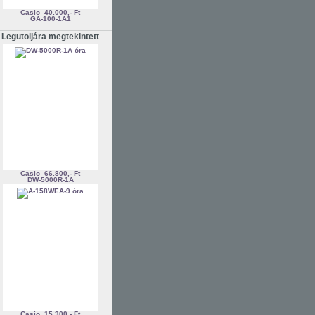
Casio
40.000,- Ft
GA-100-1A1
Legutoljára megtekintett
Casio
66.800,- Ft
DW-5000R-1A
Casio
15.300,- Ft