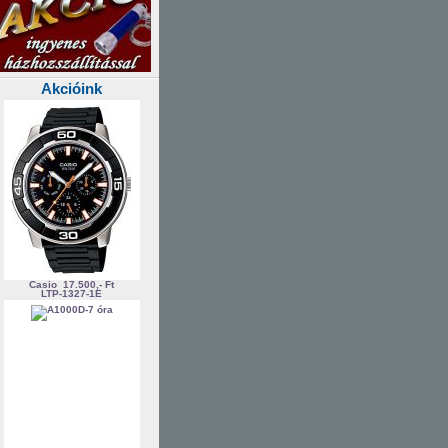
Akcióink
Casio
17.500,- Ft
LTP-1327-1E