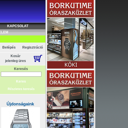
KAPCSOLAT
ELEM
Belépés
Regisztráció
Kosár
jelenleg üres
Keresés
Részletes keresés
Újdonságaink