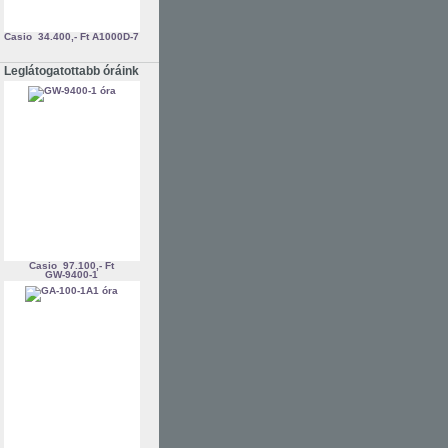
Casio
34.400,- Ft
A1000D-7
Leglátogatottabb óráink
Casio
97.100,- Ft
GW-9400-1