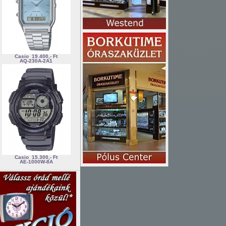
Casio
19.400,- Ft
AQ-230A-2A1
Casio
15.300,- Ft
AE-1000W-8A