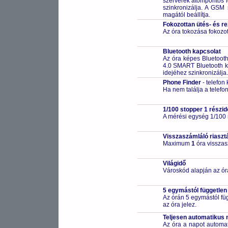
szerverek atompontos i
szinkronizálja. A GSM 
magától beállítja.
Fokozottan ütés- és r
Az óra tokozása fokozot
Bluetooth kapcsolat
Az óra képes Bluetooth 
4.0 SMART Bluetooth k
idejéhez szinkronizálja. 
Phone Finder
- telefon
Ha nem találja a telefon
1/100 stopper 1 részid
A mérési egység 1/100
Visszaszámláló riaszt
Maximum
1
óra visszas
Világidő
Városkód alapján az ór
5 egymástól független
Az órán 5 egymástól füg
az óra jelez.
Teljesen automatikus 
Az óra a napot automa