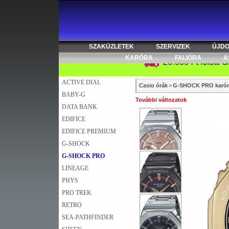
SZAKÜZLETEK
SZERVIZEK
ÚJD
KARÓRA
FALIÓRA
A
ACTIVE DIAL
Casio órák
>
G-SHOCK PRO karór
BABY-G
További változatok
DATA BANK
EDIFICE
EDIFICE PREMIUM
G-SHOCK
G-SHOCK PRO
LINEAGE
PHYS
PRO TREK
RETRO
SEA-PATHFINDER