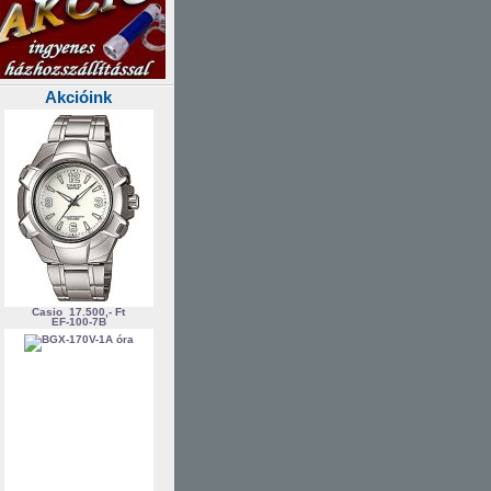
Akcióink
Casio
17.500,- Ft
EF-100-7B