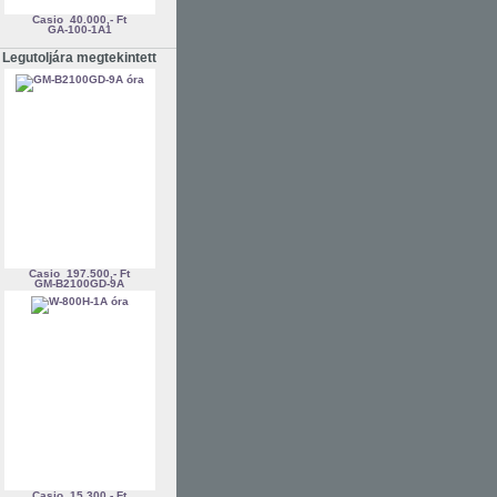
Casio
40.000,- Ft
GA-100-1A1
Legutoljára megtekintett
Casio
197.500,- Ft
GM-B2100GD-9A
Casio
15.300,- Ft