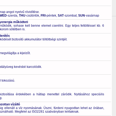
 nap angol nyelvű rövidítése.
WED
-szerda,
THU
-csütörtök,
FRI
-péntek,
SAT
-szombat,
SUN
-vasárnap
energia működteti
űködik, sohase kell benne elemet cserélni. Egy teljes feltöltéssel kb. 6
korom sötétben is.
lenítés
ödését biztosító akkumulátor töltöttségi szintjét.
gvilágítja a kijelzőt.
ristályüveg kevésbé karcolódik.
l tokozású.
biztosítása érdekében a hátlap menettel záródik. Nyitásához speciális
g.
ottan vízálló
 ellenáll a víz nyomásának. Úszni, fürdeni nyugodtan lehet az órában,
asználható. Megfelel az ISO2281 szabványban leírtaknak.