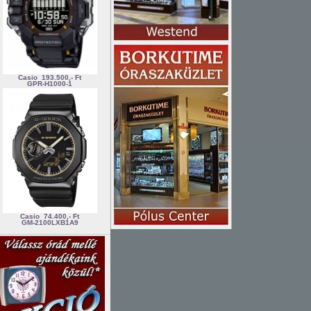
Casio
193.500,- Ft
GPR-H1000-1
Casio
74.400,- Ft
GM-2100LXB1A9