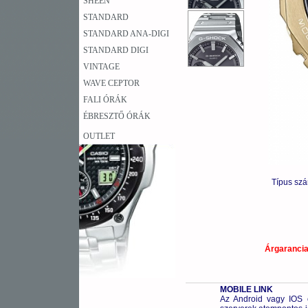
SHEEN
STANDARD
STANDARD ANA-DIGI
STANDARD DIGI
VINTAGE
WAVE CEPTOR
FALI ÓRÁK
ÉBRESZTŐ ÓRÁK
OUTLET
Típus sz
Árgaranci
MOBILE LINK
Az Android vagy IOS o