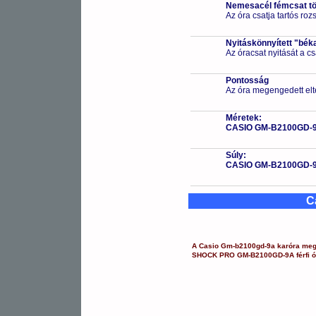
Nemesacél fémcsat t
Az óra csatja tartós ro
Nyitáskönnyített "bék
Az óracsat nyitását a 
Pontosság
Az óra megengedett elt
Méretek:
CASIO GM-B2100GD-
Súly:
CASIO GM-B2100GD-
C
A
Casio
Gm-b2100gd-9a
karóra
megt
SHOCK PRO
GM-B2100GD-9A
férfi 