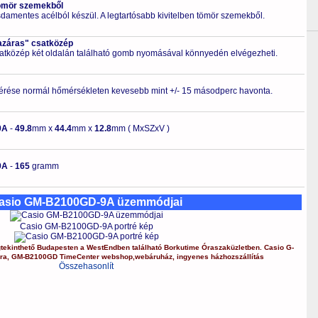
ömör szemekből
zsdamentes acélból készül. A legtartósabb kivitelben tömör szemekből.
azáras" csatközép
csatközép két oldalán található gomb nyomásával könnyedén elvégezheti.
érése normál hőmérsékleten kevesebb mint +/- 15 másodperc havonta.
9A
-
49.8
mm x
44.4
mm x
12.8
mm ( MxSZxV )
9A
-
165
gramm
asio GM-B2100GD-9A üzemmódjai
Casio GM-B2100GD-9A portré kép
ekinthető Budapesten a
WestEndben
található Borkutime Óraszaküzletben.
Casio
G-
óra
,
GM-B2100GD
TimeCenter webshop
,
webáruház
,
ingyenes házhozszállítás
Összehasonlít