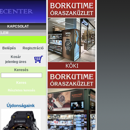
KAPCSOLAT
ELEM
Belépés
Regisztráció
Kosár
jelenleg üres
Keresés
Részletes keresés
Újdonságaink