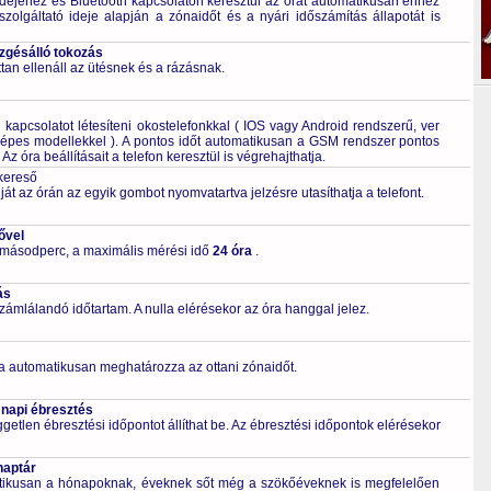
dejéhez és Bluetooth kapcsolaton keresztül az órát automatikusan ehhez
szolgáltató ideje alapján a zónaidőt és a nyári időszámítás állapotát is
ezgésálló tokozás
tan ellenáll az ütésnek és a rázásnak.
kapcsolatot létesíteni okostelefonkkal ( IOS vagy Android rendszerű, ver
épes modellekkel ). A pontos időt automatikusan a GSM rendszer pontos
Az óra beállításait a telefon keresztül is végrehajthatja.
 kereső
ját az órán az egyik gombot nyomvatartva jelzésre utasíthatja a telefont.
ővel
 másodperc, a maximális mérési idő
24 óra
.
ás
zámlálandó időtartam. A nulla elérésekor az óra hanggal jelez.
a automatikusan meghatározza az ottani zónaidőt.
 napi ébresztés
getlen ébresztési időpontot állíthat be. Az ébresztési időpontok elérésekor
naptár
tikusan a hónapoknak, éveknek sőt még a szökőéveknek is megfelelően