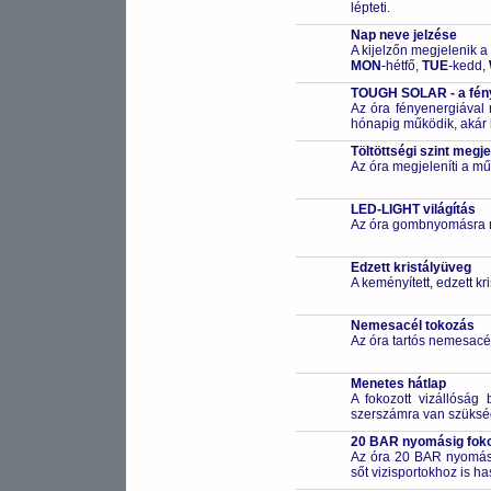
lépteti.
Nap neve jelzése
A kijelzőn megjelenik a
MON
-hétfő,
TUE
-kedd,
TOUGH SOLAR - a fény
Az óra fényenergiával m
hónapig működik, akár 
Töltöttségi szint megje
Az óra megjeleníti a műk
LED-LIGHT világítás
Az óra gombnyomásra me
Edzett kristályüveg
A keményített, edzett k
Nemesacél tokozás
Az óra tartós nemesacé
Menetes hátlap
A fokozott vizállóság 
szerszámra van szüksé
20 BAR nyomásig fokoz
Az óra 20 BAR nyomásig
sőt vizisportokhoz is h