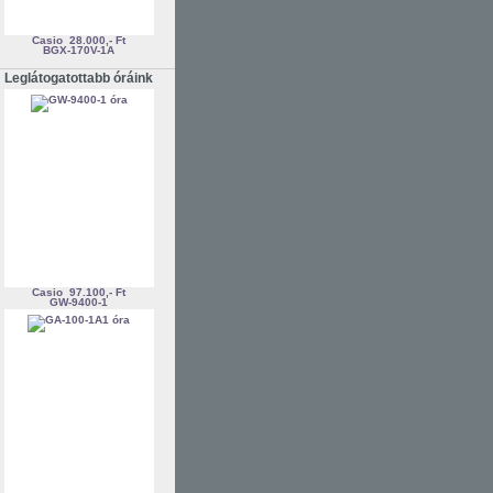
Casio
28.000,- Ft
BGX-170V-1A
Leglátogatottabb óráink
Casio
97.100,- Ft
GW-9400-1