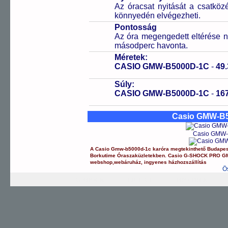
Az óracsat nyitását a csatköz
könnyedén elvégezheti.
Pontosság
Az óra megengedett eltérése n
másodperc havonta.
Méretek:
CASIO GMW-B5000D-1C
-
49.
Súly:
CASIO GMW-B5000D-1C
-
16
Casio GMW-B5
Casio GMW-
A
Casio
Gmw-b5000d-1c
karóra
megtekinthető Budape
Borkutime Óraszaküzletekben.
Casio
G-SHOCK PRO
G
webshop
,
webáruház
,
ingyenes házhozszállítás
Ö
G-SHOCK
EDIFICE
PRO TREK