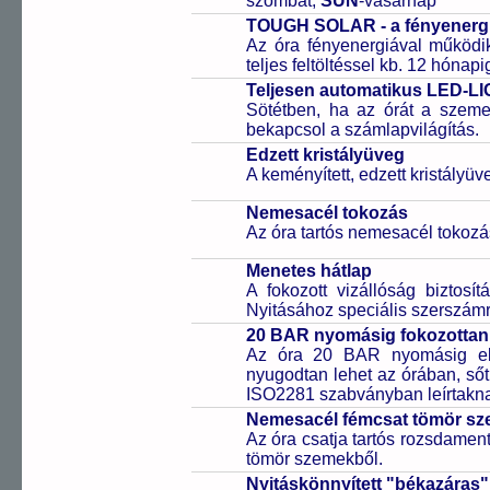
szombat,
SUN
-vasárnap
TOUGH SOLAR - a fényenergi
Az óra fényenergiával működik
teljes feltöltéssel kb. 12 hónap
Teljesen automatikus LED-LI
Sötétben, ha az órát a szeme 
bekapcsol a számlapvilágítás.
Edzett kristályüveg
A keményített, edzett kristályü
Nemesacél tokozás
Az óra tartós nemesacél tokozá
Menetes hátlap
A fokozott vizállóság biztosí
Nyitásához speciális szerszám
20 BAR nyomásig fokozottan 
Az óra 20 BAR nyomásig ell
nyugodtan lehet az órában, sőt
ISO2281 szabványban leírtakn
Nemesacél fémcsat tömör sz
Az óra csatja tartós rozsdament
tömör szemekből.
Nyitáskönnyített "békazáras