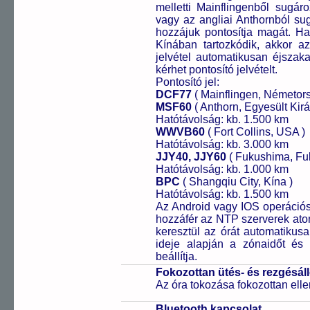
melletti Mainflingenből sugár
vagy az angliai Anthornból sug
hozzájuk pontosítja magát. H
Kínában tartozkódik, akkor az 
jelvétel automatikusan éjszak
kérhet pontosító jelvételt.
Pontosító jel:
DCF77
( Mainflingen, Németor
MSF60
( Anthorn, Egyesült Kirá
Hatótávolság: kb. 1.500 km
WWVB60
( Fort Collins, USA )
Hatótávolság: kb. 3.000 km
JJY40, JJY60
( Fukushima, Fu
Hatótávolság: kb. 1.000 km
BPC
( Shangqiu City, Kína )
Hatótávolság: kb. 1.500 km
Az Android vagy IOS operációs 
hozzáfér az NTP szerverek ato
keresztül az órát automatikus
ideje alapján a zónaidőt és 
beállítja.
Fokozottan ütés- és rezgésál
Az óra tokozása fokozottan elle
Bluetooth kapcsolat