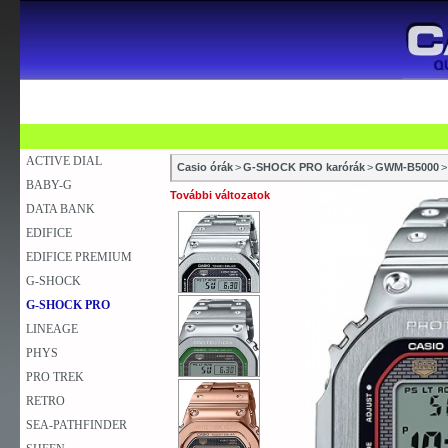
SZAKÜZLETEK
SZERVIZEK
ÚJDONSÁG
V
KARÓRA
FALIÓRA
ASZTALI ÓRA
ACTIVE DIAL
Casio órák
>
G-SHOCK PRO karórák
>
GWM-B5000
>
BABY-G
További változatok
DATA BANK
EDIFICE
EDIFICE PREMIUM
G-SHOCK
G-SHOCK PRO
LINEAGE
PHYS
PRO TREK
RETRO
SEA-PATHFINDER