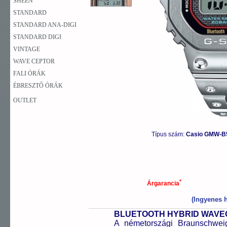
SHEEN
STANDARD
STANDARD ANA-DIGI
STANDARD DIGI
VINTAGE
WAVE CEPTOR
FALI ÓRÁK
ÉBRESZTŐ ÓRÁK
OUTLET
Típus szám:
Casio GMW-B
*
Árgarancia
(Ingyenes h
BLUETOOTH HYBRID WAV
A németországi Braunschweigb