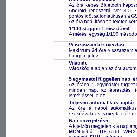
Az óra képes Bluetooth kapcsol
Android rendszerű, ver 4.0 
pontos időt automatikusan a GS
Az óra beállításait a telefon ker
1/100 stopper 1 részidővel
A mérési egység 1/100 másodpe
Visszaszámláló riasztás
Maximum
24
óra visszaszámlál
hanggal jelez.
Világidő
Városkód alapján az óra automa
5 egymástól független napi é
Az órába 5 egymástól függetle
minden nap, az ébresztési i
ismétléssel jelez.
Teljesen automatikus naptár
Az óra a napot automatiku
szökőéveknek is megfelelően lé
Nap neve jelzése
A kijelzőn megjelenik a nap ang
MON
-hétfő,
TUE
-kedd,
WED