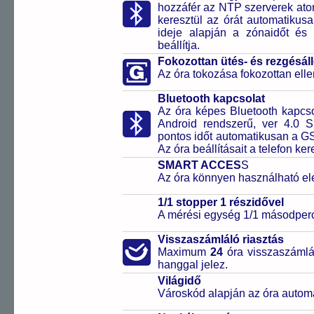
hozzáfér az NTP szerverek ato
keresztül az órát automatikus
ideje alapján a zónaidőt és 
beállítja.
Fokozottan ütés- és rezgésál
Az óra tokozása fokozottan elle
Bluetooth kapcsolat
Az óra képes Bluetooth kapcsol
Android rendszerű, ver 4.0 
pontos időt automatikusan a GS
Az óra beállításait a telefon ker
SMART ACCES
S
Az óra könnyen használható el
1/1 stopper 1 részidővel
A mérési egység 1/1 másodperc
Visszaszámláló riasztás
Maximum
24
óra visszaszámlál
hanggal jelez.
Világidő
Városkód alapján az óra automa