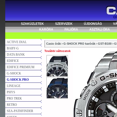
SZAKÜZLETEK
SZERVIZEK
ÚJDONSÁG
V
KARÓRA
FALIÓRA
ASZTALI ÓRA
ACTIVE DIAL
Casio órák
>
G-SHOCK PRO karórák
>
GST-B100
>
G
BABY-G
További változatok
DATA BANK
EDIFICE
EDIFICE PREMIUM
G-SHOCK
G-SHOCK PRO
LINEAGE
PHYS
PRO TREK
RETRO
SEA-PATHFINDER