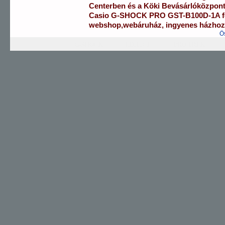
Centerben
és a
Köki Bevásárlóközpon
Casio
G-SHOCK PRO
GST-B100D-1A
webshop
,
webáruház
,
ingyenes házhozs
Ö
G-SHOCK
EDIFICE
PRO TREK