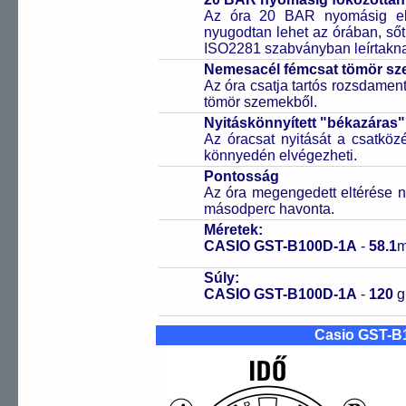
Az óra 20 BAR nyomásig ell
nyugodtan lehet az órában, sőt
ISO2281 szabványban leírtakn
Nemesacél fémcsat tömör sz
Az óra csatja tartós rozsdament
tömör szemekből.
Nyitáskönnyített "békazáras
Az óracsat nyitását a csatköz
könnyedén elvégezheti.
Pontosság
Az óra megengedett eltérése n
másodperc havonta.
Méretek:
CASIO GST-B100D-1A
-
58.1
Súly:
CASIO GST-B100D-1A
-
120
g
Casio GST-B