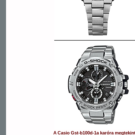
A
Casio
Gst-b100d-1a
karóra
megtekin