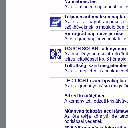
Napi ébresztés
Az óra minden nap a beállított é
Teljesen automatikus naptár
Az óra a napot automatiku
szökőéveknek is megfelelően lé
Retrográd nap neve jelzése
A retrográd nap neve mutató jelz
TOUGH SOLAR - a fényenergi
Az óra fényenergiával működik
teljes feltöltéssel kb. 6 hónapi
Töltöttségi szint megjelenítés
Az óra megjeleníti a működését b
LED-LIGHT számlapvilágítás
Az óra gombnyomásra megvilágí
Edzett kristályüveg
A keményített, edzett kristályü
Műanyag tokozás acél rámáv
Az óra tokja könnyű, de tart
borítással védettek.
20 BAR nyomásig fokozottan 