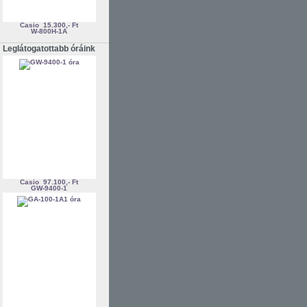
Casio
15.300,- Ft
W-800H-1A
Leglátogatottabb óráink
Casio
97.100,- Ft
GW-9400-1