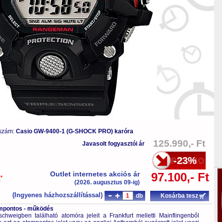
 szám:
Casio GW-9400-1 (G-SHOCK PRO) karóra
125.990,- Ft
Javasolt fogyasztói ár
-23%
Outlet internetes akciós ár
97.100,- Ft
*
a
(2026. augusztus 09-ig)
(Ingyenes házhozszállítással)
db
Kosárba tesz
tompontos - működés
hweigben található atomóra jeleit a Frankfurt melletti Mainflingenből