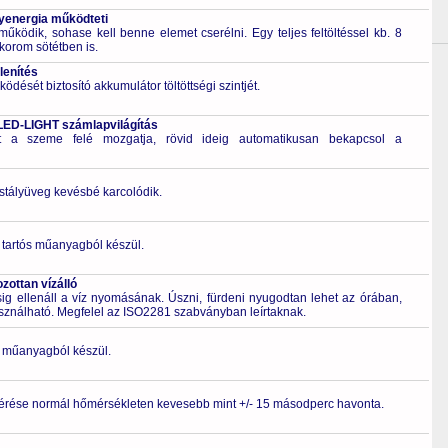
energia működteti
űködik, sohase kell benne elemet cserélni. Egy teljes feltöltéssel kb. 8
korom sötétben is.
lenítés
ödését biztosító akkumulátor töltöttségi szintjét.
LED-LIGHT számlapvilágítás
t a szeme felé mozgatja, rövid ideig automatikusan bekapcsol a
ristályüveg kevésbé karcolódik.
 tartós műanyagból készül.
ottan vízálló
 ellenáll a víz nyomásának. Úszni, fürdeni nyugodtan lehet az órában,
asználható. Megfelel az ISO2281 szabványban leírtaknak.
ló műanyagból készül.
érése normál hőmérsékleten kevesebb mint +/- 15 másodperc havonta.