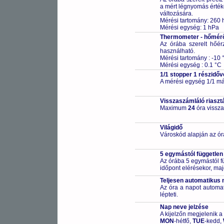
a mért légnyomás értéke
változására.
Mérési tartomány: 260 
Mérési egység: 1 hPa
Thermometer - hőmér
Az órába szerelt hőér
használható.
Mérési tartomány : -10 °
Mérési egység : 0.1 °C
1/1 stopper 1 részidőv
A mérési egység 1/1 má
Visszaszámláló riaszt
Maximum
24
óra vissza
Világidő
Városkód alapján az ór
5 egymástól független
Az órába 5 egymástól fü
időpont elérésekor, maj
Teljesen automatikus 
Az óra a napot automa
lépteti.
Nap neve jelzése
A kijelzőn megjelenik a
MON
-hétfő,
TUE
-kedd,