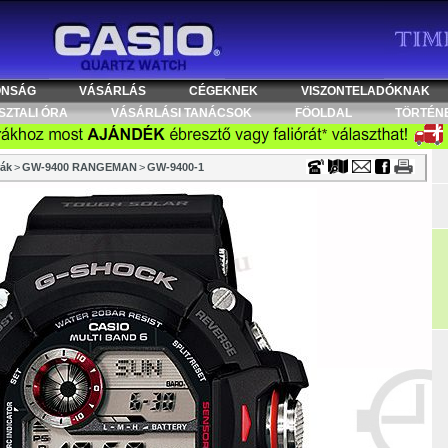
Timecenter
ONSÁG
VÁSÁRLÁS
CÉGEKNEK
VISZONTELADÓKNAK
SZTALI ÓRA
VÁSÁRLÁSI TANÁCSOK
FÖOLDAL
TÖRTÉN
ák
>
GW-9400 RANGEMAN
>
GW-9400-1