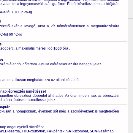
 valamint a légnyomásváltozás grafikon. Ebből következtethet az időjárás
hPa-tól 1.100 hPa-ig
ő
zékelő akár a levegő, akár a víz hőmérsékletének a meghatározására
C-tól 60 °C-ig
el
sodperc, a maximális mérési idő
1000 óra
.
ás
számlálandó időtartam. A nulla elérésekor az óra hanggal jelez.
a automatikusan meghatározza az ottani zónaidőt.
 napi ébresztés ismétléssel
ggetlen ébresztési időpontot állíthat be. Az óra minden nap, az ébresztési
d utána többszöri ismétléssel jelez.
naptár
tikusan a hónapoknak, éveknek sőt még a szökőéveknek is megfelelően
 nap angol nyelvű rövidítése.
WED
-szerda,
THU
-csütörtök,
FRI
-péntek,
SAT
-szombat,
SUN
-vasárnap