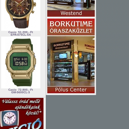
Casio
51.200,- Ft
EFR-575CL-5A
Casio
72.800,- Ft
GM-5600CL-3