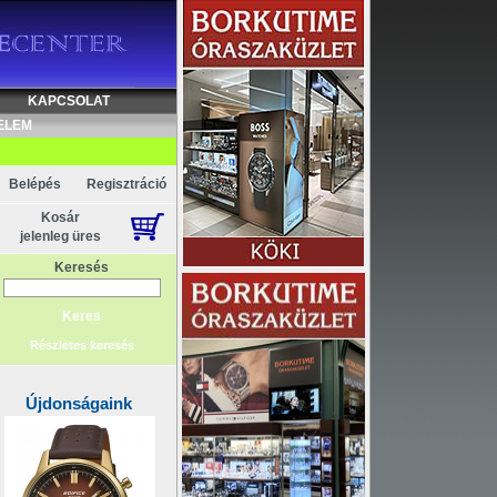
KAPCSOLAT
ELEM
Belépés
Regisztráció
Kosár
jelenleg üres
Keresés
Részletes keresés
Újdonságaink