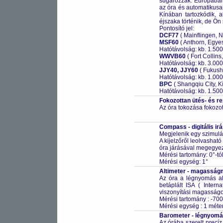
sugározzák. Európában 
az óra és automatikusa
Kínában tartozkódik, ak
éjszaka történik, de Ön 
Pontosító jel:
DCF77
( Mainflingen, 
MSF60
( Anthorn, Egyes
Hatótávolság: kb. 1.50
WWVB60
( Fort Collins
Hatótávolság: kb. 3.00
JJY40, JJY60
( Fukush
Hatótávolság: kb. 1.00
BPC
( Shangqiu City, Kí
Hatótávolság: kb. 1.50
Fokozottan ütés- és r
Az óra tokozása fokozot
Compass - digitális ir
Megjelenik egy szimulált
A kijelzőről leolvasható
óra járásával megegye
Mérési tartomány: 0°-tó
Mérési egység: 1°
Altimeter - magasság
Az óra a légnyomás ala
betáplált ISA ( Inter
viszonyítási magasságot
Mérési tartomány : -700
Mérési egység : 1 méte
Barometer - légnyom
Az órába szerelt precí