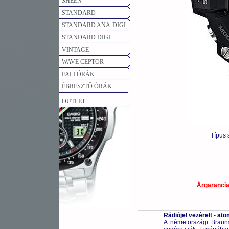
SHEEN
STANDARD
STANDARD ANA-DIGI
STANDARD DIGI
VINTAGE
WAVE CEPTOR
FALI ÓRÁK
ÉBRESZTŐ ÓRÁK
OUTLET
Típus
Árgaranci
Rádiójel vezérelt - a
A németországi Braunsc