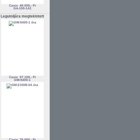
Casio
40.000,- Ft
GA-100-1A1
Legutoljára megtekintett
Casio
97.100,- Ft
GW-9400-1
Casio
76.000,- Ft