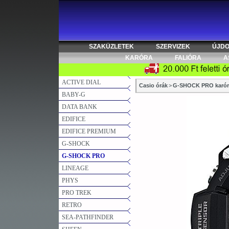
SZAKÜZLETEK
SZERVIZEK
ÚJD
KARÓRA
FALIÓRA
A
ACTIVE DIAL
Casio órák
>
G-SHOCK PRO karór
BABY-G
DATA BANK
EDIFICE
EDIFICE PREMIUM
G-SHOCK
G-SHOCK PRO
LINEAGE
PHYS
PRO TREK
RETRO
SEA-PATHFINDER