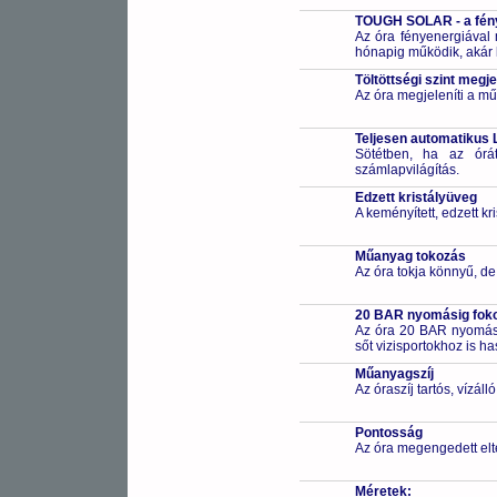
TOUGH SOLAR - a fény
Az óra fényenergiával m
hónapig működik, akár 
Töltöttségi szint megje
Az óra megjeleníti a műk
Teljesen automatikus 
Sötétben, ha az órá
számlapvilágítás.
Edzett kristályüveg
A keményített, edzett k
Műanyag tokozás
Az óra tokja könnyű, de
20 BAR nyomásig fokoz
Az óra 20 BAR nyomásig
sőt vizisportokhoz is h
Műanyagszíj
Az óraszíj tartós, vízál
Pontosság
Az óra megengedett elt
Méretek: