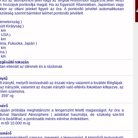
ezt az atompontos jelet vagy az angliai Anthornból sugárzott jelet veszi
n hozzájuk pontosítja magát. Ha az Egyesült Államokban, Japánban vagy
kor az ottani jeleket figyeli az óra. A pontosító jelvétel automatikusan
szükség szerint bármikor kérhet pontosító jelvételt.
Németország )
ült Királyság )
0 km
, USA )
0 km
ima, Fukuoka, Japán )
0 km
na )
0 km
ezgésálló tokozás
tan ellenáll az ütésnek és a rázásnak.
ánytű
 iránytű, melyről leolvasható az északi irány valamint a további főégtájak.
 az irányzék, valamint az északi iránytól való eltérés fokokban kifejezve, az
zően számolva.
l 359°-ig
mérő
pján próbálja meghatározni a tengerszint feletti magasságot. Az óra a
national Standard Atmosphere ) adatokat használja, de szükség szerint
 is beállíthat, a pontosabb mérés elérése érdekében.
 m-től 10.000 m-ig
r
ásmérő
z nyomásérzékelő szenzor, megméri a légnyomást. A kijelzőről leolvasható