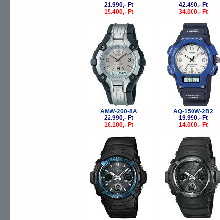
21.990,- Ft
42.490,- Ft
15.400,- Ft
34.000,- Ft
-30%
-
AMW-200-8A
AQ-150W-2B2
22.990,- Ft
19.990,- Ft
16.100,- Ft
14.000,- Ft
-20%
-