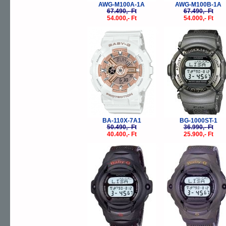
AWG-M100A-1A
AWG-M100B-1A
67.490,- Ft
67.490,- Ft
54.000,- Ft
54.000,- Ft
-20%
-
BA-110X-7A1
BG-1000ST-1
50.490,- Ft
36.990,- Ft
40.400,- Ft
25.900,- Ft
-30%
-