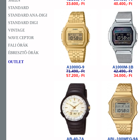
SHEEN
33.600,- Ft
40.400,- Ft
STANDARD
-20%
-
STANDARD ANA-DIGI
STANDARD DIGI
VINTAGE
WAVE CEPTOR
FALI ÓRÁK
ÉBRESZTŐ ÓRÁK
OUTLET
A1000G-9
A1000M-1B
71.490,- Ft
42.490,- Ft
57.200,- Ft
34.000,- Ft
-30%
-
AB-40-7A
ABL-100WEG-9A