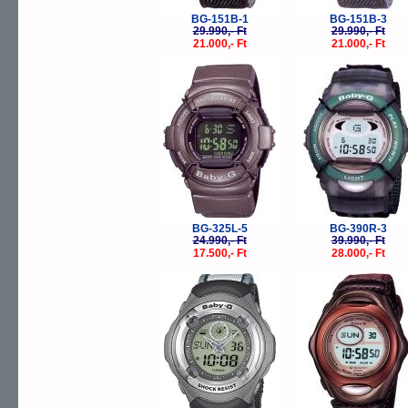
BG-151B-1
BG-151B-3
29.990,- Ft
29.990,- Ft
21.000,- Ft
21.000,- Ft
-30%
-
BG-325L-5
BG-390R-3
24.990,- Ft
39.990,- Ft
17.500,- Ft
28.000,- Ft
-30%
-