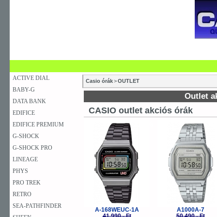
SZAKÜZLETEK
SZERVIZEK
ÚJDONSÁG
V
KARÓRA
FALIÓRA
ASZTALI ÓRA
ACTIVE DIAL
Casio órák
>
OUTLET
BABY-G
Outlet a
DATA BANK
CASIO outlet akciós órák
EDIFICE
-20%
-
EDIFICE PREMIUM
G-SHOCK
G-SHOCK PRO
LINEAGE
PHYS
PRO TREK
RETRO
SEA-PATHFINDER
A-168WEUC-1A
A1000A-7
41.990,- Ft
50.490,- Ft