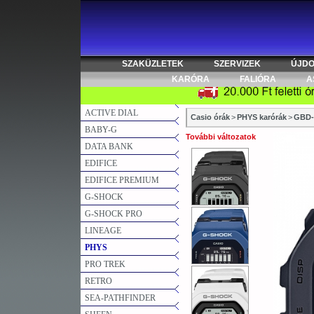
SZAKÜZLETEK
SZERVIZEK
ÚJD
KARÓRA
FALIÓRA
A
ACTIVE DIAL
Casio órák
>
PHYS karórák
>
GBD-
BABY-G
További változatok
DATA BANK
EDIFICE
EDIFICE PREMIUM
G-SHOCK
G-SHOCK PRO
LINEAGE
PHYS
PRO TREK
RETRO
SEA-PATHFINDER