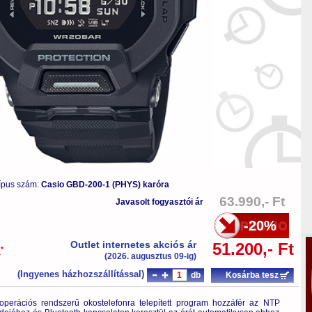
ípus szám:
Casio GBD-200-1 (PHYS) karóra
63.990,- Ft
Javasolt fogyasztói ár
-20%
Outlet internetes akciós ár
51.200,- Ft
*
a
(2026. augusztus 09-ig)
(Ingyenes házhozszállítással)
db
Kosárba tesz
perációs rendszerű okostelefonra telepített program hozzáfér az NTP