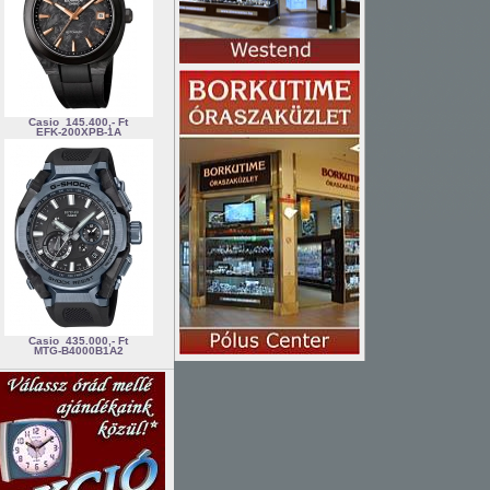
Casio
145.400,- Ft
EFK-200XPB-1A
Casio
435.000,- Ft
MTG-B4000B1A2