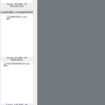
Casio
40.000,- Ft
GA-100-1A1
Legutoljára megtekintett
Casio
51.200,- Ft
GBD-200-1
Casio
135.600,- Ft