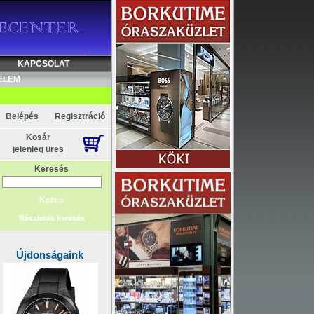
KAPCSOLAT
ELEM
Belépés
Regisztráció
Kosár
jelenleg üres
Keresés
Részletes keresés
Újdonságaink