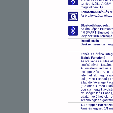
szerverek atompontos i
szinkronizálja. A GSM 
magától beállítja.
Fokozottan ütés- és r
Az óra tokozása fokozot
Bluetooth kapcsolat
Az óra képes Bluetooth 
4.0 SMART Bluetooth k
idejéhez szinkronizálja. 
Rezgő jelzés
Szükség szerint a hangj
Edzés az órába integ
Trainig Function )
Az óra képes a futás ala
segítségével - kiszámo
Automatikus indítás 
felfüggesztés ( Auto 
jelenhetnek meg: részi
idő ( Pace ), köridő ( 
átlagidő ( Average Pace
( Calories Burned ), idő
Log ): a megtett távols
szükséges idő ( Pace ),
adatai kerülhetnek, 
Technologies algoritmus
1/1 stopper 100 részid
A mérési egység 1/1 má