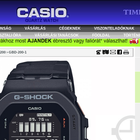
Timecenter
ONSÁG
VÁSÁRLÁS
CÉGEKNEK
VISZONTELADÓKNAK
SZTALI ÓRA
VÁSÁRLÁSI TANÁCSOK
FÖOLDAL
TÖRTÉN
200
>
GBD-200-1