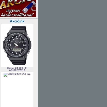
Akcióink
Casio
23.900,- Ft
AQ-S820W-1A