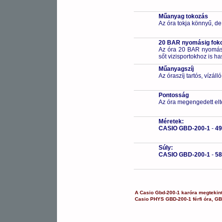
Műanyag tokozás
Az óra tokja könnyű, de
20 BAR nyomásig fokoz
Az óra 20 BAR nyomásig
sőt vizisportokhoz is h
Műanyagszíj
Az óraszíj tartós, vízál
Pontosság
Az óra megengedett elt
Méretek:
CASIO GBD-200-1
-
49
Súly:
CASIO GBD-200-1
-
5
A
Casio
Gbd-200-1
karóra
megtekin
Casio
PHYS
GBD-200-1
férfi óra
,
GB