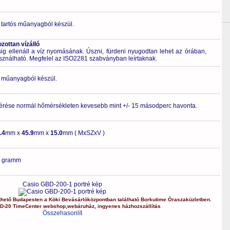
 tartós műanyagból készül.
ottan vízálló
 ellenáll a víz nyomásának. Úszni, fürdeni nyugodtan lehet az órában,
asználható. Megfelel az ISO2281 szabványban leírtaknak.
ló műanyagból készül.
érése normál hőmérsékleten kevesebb mint +/- 15 másodperc havonta.
.4
mm x
45.9
mm x
15.0
mm ( MxSZxV )
8
gramm
Casio GBD-200-1 portré kép
thető Budapesten a
Köki Bevásárlóközpontban
található Borkutime Óraszaküzletben.
D-20
TimeCenter webshop
,
webáruház
,
ingyenes házhozszállítás
Összehasonlít