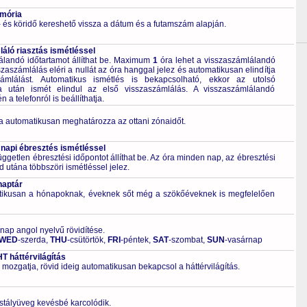
emória
 és köridő kereshető vissza a dátum és a futamszám alapján.
áló riasztás ismétléssel
álandó időtartamot állíthat be. Maximum
1
óra lehet a visszaszámlálandó
szaszámlálás eléri a nullát az óra hanggal jelez és automatikusan elindítja
ámlálást. Automatikus ismétlés is bekapcsolható, ekkor az utolsó
ta után ismét elindul az első visszaszámlálás. A visszaszámlálandó
a telefonról is beállíthatja.
a automatikusan meghatározza az ottani zónaidőt.
 napi ébresztés ismétléssel
ggetlen ébresztési időpontot állíthat be. Az óra minden nap, az ébresztési
d utána többszöri ismétléssel jelez.
naptár
tikusan a hónapoknak, éveknek sőt még a szökőéveknek is megfelelően
 nap angol nyelvű rövidítése.
WED
-szerda,
THU
-csütörtök,
FRI
-péntek,
SAT
-szombat,
SUN
-vasárnap
 háttérvilágítás
 mozgatja, rövid ideig automatikusan bekapcsol a háttérvilágítás.
ristályüveg kevésbé karcolódik.