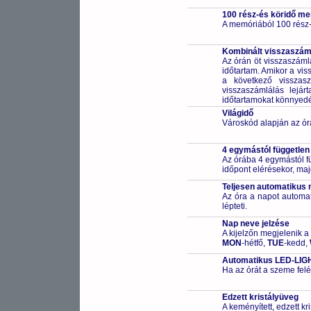
100 rész-és köridő m
A memóriából 100 rész-
Kombinált visszaszáml
Az órán öt visszaszáml
időtartam. Amikor a vis
a következő visszasz
visszaszámlálás lejár
időtartamokat könnyedén 
Világidő
Városkód alapján az ór
4 egymástól független
Az órába 4 egymástól fü
időpont elérésekor, maj
Teljesen automatikus 
Az óra a napot automa
lépteti.
Nap neve jelzése
A kijelzőn megjelenik a
MON
-hétfő,
TUE
-kedd,
Automatikus LED-LIGHT
Ha az órát a szeme felé
Edzett kristályüveg
A keményített, edzett k