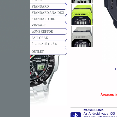
SHEEN
STANDARD
STANDARD ANA-DIGI
STANDARD DIGI
VINTAGE
WAVE CEPTOR
FALI ÓRÁK
ÉBRESZTŐ ÓRÁK
OUTLET
T
Árgaranci
MOBILE LINK
Az Android vagy IOS o