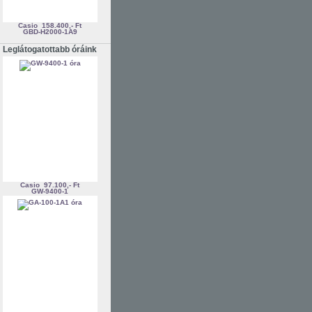
Casio
158.400,- Ft
GBD-H2000-1A9
Leglátogatottabb óráink
Casio
97.100,- Ft
GW-9400-1