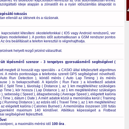
dejéhez és Bluetooth kapcsolaton keresztül az órát automatikusan ehhez
szolgáltató ideje alapján a zónaidőt és a nyári időszámítás állapotát is
ezgésálló tokozás
tan ellenáll az ütésnek és a rázásnak.
kapcsolatot létesíteni okostelefonkkal ( IOS vagy Android rendszerű, ver
épes modellekkel ). A pontos időt automatikusan a GSM rendszer pontos
Az óra beállításait a telefon keresztül is végrehajthatja.
elzések helyett rezgő jelzést választhat.
rált lépésmérő szenzor - 3 tengelyes gyorsulásmérő segítségével (
tt megtett út hosszát egy speciális - a CASIO által kifejlesztett algoritmus
lni. A mérés pontossága a telefonba szerelt GPS segítségével növelhető.
( Auto Run Detection ), köridő mérés ( Auto Lap Timing ) és mérés
Pause ) is bekapcsolható. A kijelzőn ( Run Face ) a következő adatok
dő ( Split Time ), távolság ( Distance ), az 1 km megtételéhez szükséges
Lap Time ), kör hossza ( Lap Distance ), az 1 km megtételéshez szükséges
 ), sebesség ( Speed ), átlagsebesség ( Average Speed ), elégetett kalória
 ( Time ), dátum ( Date ). A mért adatok közül a memóriába kerül ( Training
ág ( Running Distance ), az edzés idő ( Travel Time ), az 1 km megtételéhez
 az elégetett kalória ( Calories Burned ). A memóriába összesen 100 futás
egyenként maximum 140 köridővel. Atlétikus képességeit a Fistbeat
ai segítségével fejlesztheti.
ővel
sodperc, a maximális mérési idő
100 óra
.