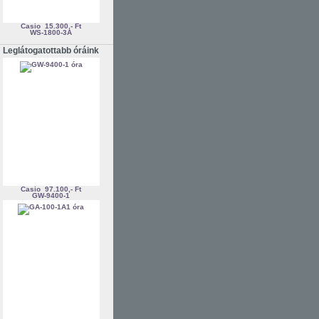
Casio
15.300,- Ft
WS-1800-3A
Leglátogatottabb óráink
Casio
97.100,- Ft
GW-9400-1