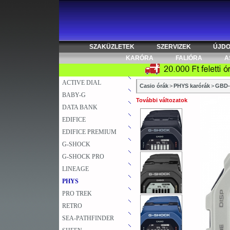
SZAKÜZLETEK
SZERVIZEK
ÚJD
KARÓRA
FALIÓRA
A
ACTIVE DIAL
Casio órák
>
PHYS karórák
>
GBD-
BABY-G
További változatok
DATA BANK
EDIFICE
EDIFICE PREMIUM
G-SHOCK
G-SHOCK PRO
LINEAGE
PHYS
PRO TREK
RETRO
SEA-PATHFINDER