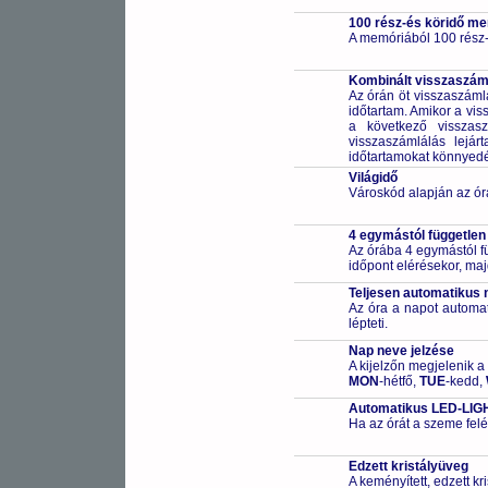
100 rész-és köridő m
A memóriából 100 rész-
Kombinált visszaszáml
Az órán öt visszaszáml
időtartam. Amikor a vis
a következő visszasz
visszaszámlálás lejár
időtartamokat könnyedén 
Világidő
Városkód alapján az ór
4 egymástól független
Az órába 4 egymástól fü
időpont elérésekor, maj
Teljesen automatikus 
Az óra a napot automa
lépteti.
Nap neve jelzése
A kijelzőn megjelenik a
MON
-hétfő,
TUE
-kedd,
Automatikus LED-LIGHT
Ha az órát a szeme felé
Edzett kristályüveg
A keményített, edzett k