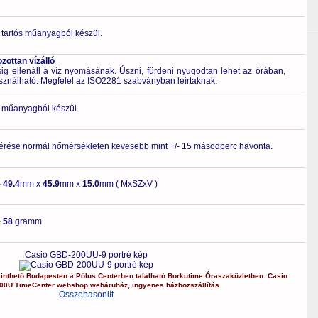
 tartós műanyagból készül.
ottan vízálló
 ellenáll a víz nyomásának. Úszni, fürdeni nyugodtan lehet az órában,
asználható. Megfelel az ISO2281 szabványban leírtaknak.
ló műanyagból készül.
érése normál hőmérsékleten kevesebb mint +/- 15 másodperc havonta.
-
49.4
mm x
45.9
mm x
15.0
mm ( MxSZxV )
-
58
gramm
Casio GBD-200UU-9 portré kép
inthető Budapesten a
Pólus Centerben
található Borkutime Óraszaküzletben.
Casio
00U
TimeCenter webshop
,
webáruház
,
ingyenes házhozszállítás
Összehasonlít