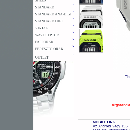
SHEEN
STANDARD
STANDARD ANA-DIGI
STANDARD DIGI
VINTAGE
WAVE CEPTOR
FALI ÓRÁK
ÉBRESZTŐ ÓRÁK
OUTLET
Tí
Árgaranci
MOBILE LINK
Az Android vagy IOS o