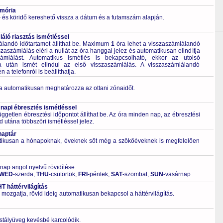
emória
 és köridő kereshető vissza a dátum és a futamszám alapján.
áló riasztás ismétléssel
álandó időtartamot állíthat be. Maximum
1
óra lehet a visszaszámlálandó
szaszámlálás eléri a nullát az óra hanggal jelez és automatikusan elindítja
ámlálást. Automatikus ismétlés is bekapcsolható, ekkor az utolsó
ta után ismét elindul az első visszaszámlálás. A visszaszámlálandó
a telefonról is beállíthatja.
a automatikusan meghatározza az ottani zónaidőt.
 napi ébresztés ismétléssel
ggetlen ébresztési időpontot állíthat be. Az óra minden nap, az ébresztési
d utána többszöri ismétléssel jelez.
naptár
tikusan a hónapoknak, éveknek sőt még a szökőéveknek is megfelelően
 nap angol nyelvű rövidítése.
WED
-szerda,
THU
-csütörtök,
FRI
-péntek,
SAT
-szombat,
SUN
-vasárnap
 háttérvilágítás
 mozgatja, rövid ideig automatikusan bekapcsol a háttérvilágítás.
ristályüveg kevésbé karcolódik.