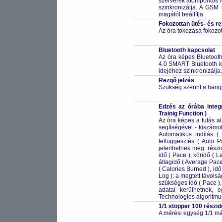
szerverek atompontos i
szinkronizálja. A GSM 
magától beállítja.
Fokozottan ütés- és r
Az óra tokozása fokozot
Bluetooth kapcsolat
Az óra képes Bluetooth 
4.0 SMART Bluetooth k
idejéhez szinkronizálja. 
Rezgő jelzés
Szükség szerint a hangj
Edzés az órába integ
Trainig Function )
Az óra képes a futás ala
segítségével - kiszámo
Automatikus indítás 
felfüggesztés ( Auto 
jelenhetnek meg: részi
idő ( Pace ), köridő ( 
átlagidő ( Average Pace
( Calories Burned ), idő
Log ): a megtett távols
szükséges idő ( Pace ),
adatai kerülhetnek, 
Technologies algoritmus
1/1 stopper 100 részid
A mérési egység 1/1 má