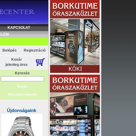
KAPCSOLAT
ELEM
Belépés
Regisztráció
Kosár
jelenleg üres
Keresés
Részletes keresés
Újdonságaink