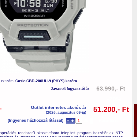
pus szám:
Casio GBD-200UU-9 (PHYS) karóra
63.990,- Ft
Javasolt fogyasztói ár
-20%
Outlet internetes akciós ár
51.200,- Ft
*
a
(2026. augusztus 09-ig)
(Ingyenes házhozszállítással)
db
Kosárba tesz
perációs rendszerű okostelefonra telepített program hozzáfér az NTP