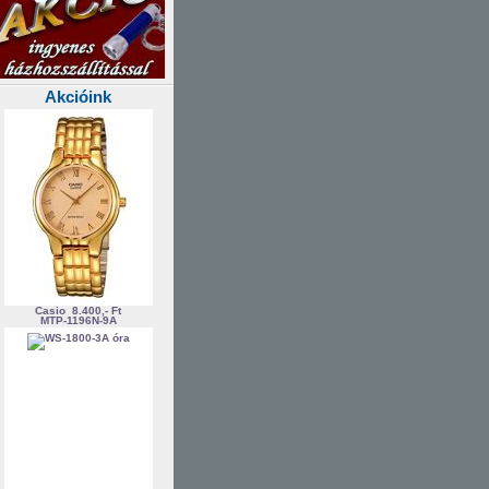
Akcióink
Casio
8.400,- Ft
MTP-1196N-9A