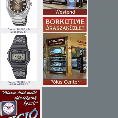
Casio
48.000,- Ft
EFB-109D-5A
Casio
23.900,- Ft
A-158WETB-1A