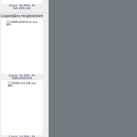
Casio
40.000,- Ft
GA-100-1A1
Legutoljára megtekintett
Casio
51.200,- Ft
GBD-200UU-9
Casio
14.000,- Ft