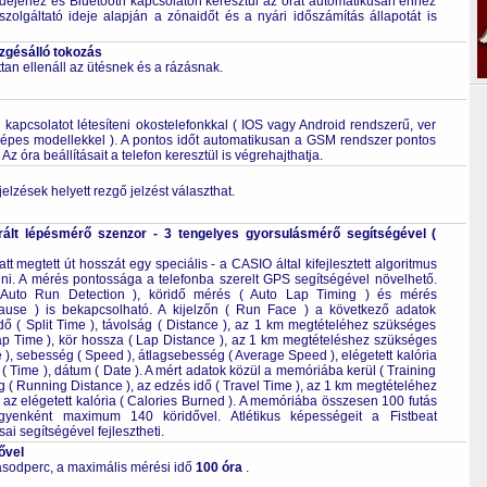
dejéhez és Bluetooth kapcsolaton keresztül az órát automatikusan ehhez
szolgáltató ideje alapján a zónaidőt és a nyári időszámítás állapotát is
ezgésálló tokozás
tan ellenáll az ütésnek és a rázásnak.
kapcsolatot létesíteni okostelefonkkal ( IOS vagy Android rendszerű, ver
épes modellekkel ). A pontos időt automatikusan a GSM rendszer pontos
Az óra beállításait a telefon keresztül is végrehajthatja.
elzések helyett rezgő jelzést választhat.
rált lépésmérő szenzor - 3 tengelyes gyorsulásmérő segítségével (
tt megtett út hosszát egy speciális - a CASIO által kifejlesztett algoritmus
lni. A mérés pontossága a telefonba szerelt GPS segítségével növelhető.
( Auto Run Detection ), köridő mérés ( Auto Lap Timing ) és mérés
Pause ) is bekapcsolható. A kijelzőn ( Run Face ) a következő adatok
dő ( Split Time ), távolság ( Distance ), az 1 km megtételéhez szükséges
Lap Time ), kör hossza ( Lap Distance ), az 1 km megtételéshez szükséges
 ), sebesség ( Speed ), átlagsebesség ( Average Speed ), elégetett kalória
 ( Time ), dátum ( Date ). A mért adatok közül a memóriába kerül ( Training
ág ( Running Distance ), az edzés idő ( Travel Time ), az 1 km megtételéhez
 az elégetett kalória ( Calories Burned ). A memóriába összesen 100 futás
egyenként maximum 140 köridővel. Atlétikus képességeit a Fistbeat
ai segítségével fejlesztheti.
ővel
sodperc, a maximális mérési idő
100 óra
.