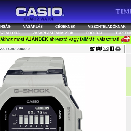
Timecenter
ONSÁG
VÁSÁRLÁS
CÉGEKNEK
VISZONTELADÓKNAK
SZTALI ÓRA
VÁSÁRLÁSI TANÁCSOK
FÖOLDAL
TÖRTÉN
200
>
GBD-200UU-9