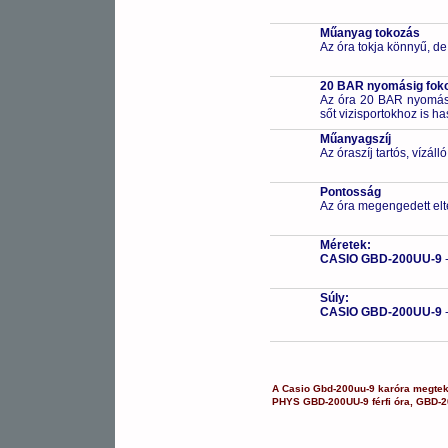
Műanyag tokozás
Az óra tokja könnyű, de
20 BAR nyomásig fokoz
Az óra 20 BAR nyomásig
sőt vizisportokhoz is h
Műanyagszíj
Az óraszíj tartós, vízál
Pontosság
Az óra megengedett elt
Méretek:
CASIO GBD-200UU-9
Súly:
CASIO GBD-200UU-9
A
Casio
Gbd-200uu-9
karóra
megtek
PHYS
GBD-200UU-9
férfi óra
,
GBD-2