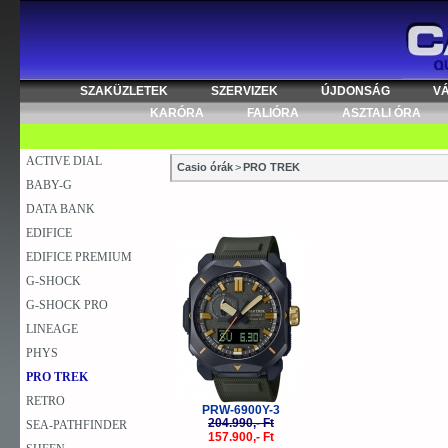
SZAKÜZLETEK
SZERVIZEK
ÚJDONSÁG
V
KARÓRA
FALIÓRA
ASZTALI ÓRA
ACTIVE DIAL
Casio órák
>
PRO TREK
BABY-G
DATA BANK
EDIFICE
-23%
EDIFICE PREMIUM
G-SHOCK
G-SHOCK PRO
LINEAGE
PHYS
PRO TREK
RETRO
PRW-6900Y-3
204.990,- Ft
SEA-PATHFINDER
157.900,- Ft