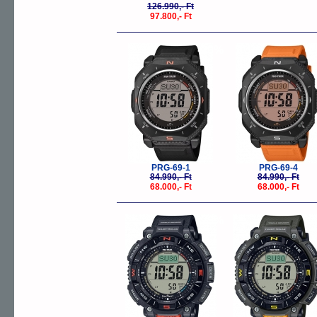
126.990,- Ft
97.800,- Ft
-20%
-
PRG-69-1
PRG-69-4
84.990,- Ft
84.990,- Ft
68.000,- Ft
68.000,- Ft
-23%
-