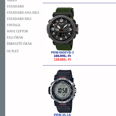
SHEEN
STANDARD
-23%
STANDARD ANA-DIGI
STANDARD DIGI
VINTAGE
WAVE CEPTOR
FALI ÓRÁK
ÉBRESZTŐ ÓRÁK
OUTLET
PRW-6600YB-3
166.990,- Ft
128.600,- Ft
-23%
PRW-35-1A