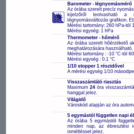
Barometer - légnyomásmérő
Az órába szerelt precíz nyomá
kijelzőről leolvasható 
légnyomásváltozás grafikon. Eb
Mérési tartomány: 260 hPa-tól 
Mérési egység: 1 hPa
Thermometer - hőmérő
Az órába szerelt hőérzékelő a
meghatározására használható.
Mérési tartomány : -10 °C-tól 60
Mérési egység : 0.1 °C
1/10 stopper 1 részidővel
A mérési egység 1/10 másodper
Visszaszámláló riasztás
Maximum
24
óra visszaszámlál
hanggal jelez.
Világidő
Városkód alapján az óra automa
5 egymástól független napi é
Az órába 5 egymástól függetle
minden nap, az ébresztési i
ismétléssel jelez.