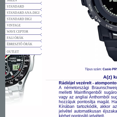
SHEEN
STANDARD
STANDARD ANA-DIGI
STANDARD DIGI
VINTAGE
WAVE CEPTOR
FALI ÓRÁK
ÉBRESZTŐ ÓRÁK
OUTLET
Típus szám:
Casio PR
A(z) 
Rádiójel vezérelt - atompont
A németországi Braunschweigb
melletti Mainflingenből sugár
vagy az angliai Anthornból sug
hozzájuk pontosítja magát. H
Kínában tartozkódik, akkor az 
jelvétel automatikusan éjszak
kérhet pontosító jelvételt.