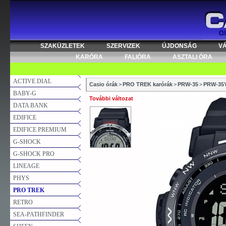
SZAKÜZLETEK
SZERVIZEK
ÚJDONSÁG
V
KARÓRA
FALIÓRA
ASZTALI ÓRA
ACTIVE DIAL
Casio órák
>
PRO TREK karórák
>
PRW-35
>
PRW-35
BABY-G
További változat
DATA BANK
EDIFICE
EDIFICE PREMIUM
G-SHOCK
G-SHOCK PRO
LINEAGE
PHYS
PRO TREK
RETRO
SEA-PATHFINDER