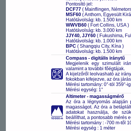
Pontosító jel:
DCF77
( Mainflingen, Németor
MSF60
( Anthorn, Egyesült Kirá
Hatótávolság: kb. 1.500 km
WWVB60
( Fort Collins, USA )
Hatótávolság: kb. 3.000 km
JJY40, JJY60
( Fukushima, Fu
Hatótávolság: kb. 1.000 km
BPC
( Shangqiu City, Kína )
Hatótávolság: kb. 1.500 km
Compass - digitális iránytű
Megjelenik egy szimulált irán
valamint a további főégtájak.
A kijelzőről leolvasható az irán
fokokban kifejezve, az óra já
Mérési tartomány: 0°-tól 359°-ig
Mérési egység: 1°
Altimeter - magasságmérő
Az óra a légnyomás alapján pr
magasságot. Az óra a betáplált
adatokat használja, de szük
beállíthat, a pontosabb mérés 
Mérési tartomány : -700 m-től 1
Mérési egység : 1 méter