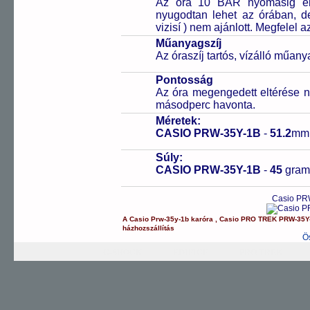
Az óra 10 BAR nyomásig ell
nyugodtan lehet az órában, de 
vizisí ) nem ajánlott. Megfelel
Műanyagszíj
Az óraszíj tartós, vízálló műany
Pontosság
Az óra megengedett eltérése n
másodperc havonta.
Méretek:
CASIO PRW-35Y-1B
-
51.2
mm
Súly:
CASIO PRW-35Y-1B
-
45
gra
Casio PRW
A
Casio
Prw-35y-1b
karóra
,
Casio
PRO TREK
PRW-35Y
házhozszállítás
Ö
G-SHOCK
EDIFICE
PRO TREK