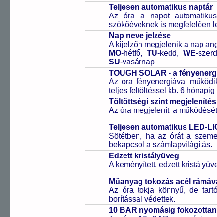
Teljesen automatikus naptár
Az óra a napot automatiku
szökőéveknek is megfelelően lé
Nap neve jelzése
A kijelzőn megjelenik a nap ang
MO
-hétfő,
TU
-kedd,
WE
-szer
SU
-vasárnap
TOUGH SOLAR - a fényenergi
Az óra fényenergiával működik
teljes feltöltéssel kb. 6 hónapi
Töltöttségi szint megjelenítés
Az óra megjeleníti a működését b
Teljesen automatikus LED-LI
Sötétben, ha az órát a szeme 
bekapcsol a számlapvilágítás.
Edzett kristályüveg
A keményített, edzett kristályü
Műanyag tokozás acél rámáv
Az óra tokja könnyű, de tart
borítással védettek.
10 BAR nyomásig fokozottan 