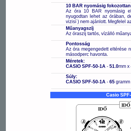
10 BAR nyomásig fokozottan 
Az óra 10 BAR nyomásig ell
nyugodtan lehet az órában, de 
vizisí ) nem ajánlott. Megfelel
Műanyagszíj
Az óraszíj tartós, vízálló műany
Pontosság
Az óra megengedett eltérése n
másodperc havonta.
Méretek:
CASIO SPF-50-1A
-
51.0
mm x
Súly:
CASIO SPF-50-1A
-
65
gramm
Casio SPF