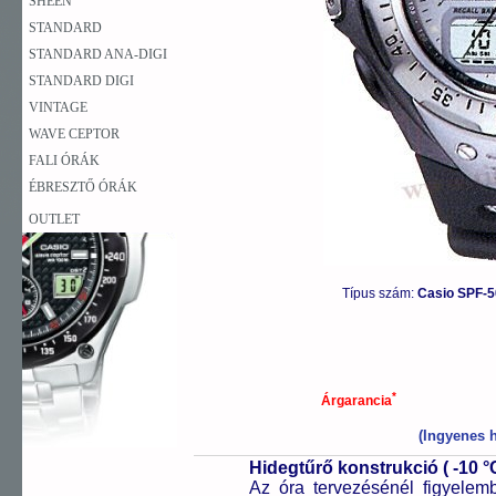
SHEEN
STANDARD
STANDARD ANA-DIGI
STANDARD DIGI
VINTAGE
WAVE CEPTOR
FALI ÓRÁK
ÉBRESZTŐ ÓRÁK
OUTLET
Típus szám:
Casio SPF-
*
Árgarancia
(Ingyenes h
Hidegtűrő konstrukció ( -10 °C
Az óra tervezésénél figyelem