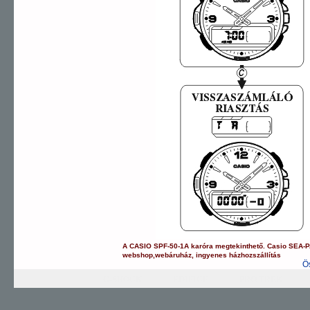
A
CASIO
SPF-50-1A
karóra
megtekinthető.
Casio
SEA-
webshop
,
webáruház
,
ingyenes házhozszállítás
Ö
G-SHOCK
EDIFICE
PRO TREK