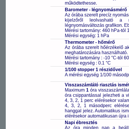
működtethesse.
Barometer - légnyomásmérő
Az órába szerelt precíz nyomá
kijelzőről leolvasható 
légnyomásváltozás grafikon. Eb
Mérési tartomány: 460 hPa-tól 
Mérési egység: 1 hPa
Thermometer - hőmérő
Az órába szerelt hőérzékelő a
meghatározására használható.
Mérési tartomány : -10 °C-tól 60
Mérési egység : 0.1 °C
1/100 stopper 1 részidővel
A mérési egység 1/100 másodpe
Visszaszámláló riasztás ismét
Maximum
1
óra visszaszámlála
óra csippantással jelezheti a v
4, 3, 2, 1 perc elérésekor vala
4, 3, 2, 1 másodperc elérése
hanggal jelez. Automatikus ismé
elérésekor automatikusan újra i
Napi ébresztés
Az óra minden nap a beállíto