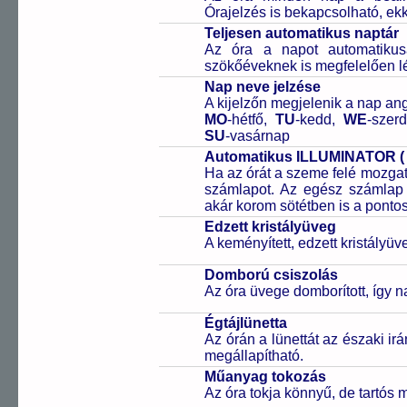
Órajelzés is bekapcsolható, ek
Teljesen automatikus naptár
Az óra a napot automatiku
szökőéveknek is megfelelően lé
Nap neve jelzése
A kijelzőn megjelenik a nap ang
MO
-hétfő,
TU
-kedd,
WE
-szer
SU
-vasárnap
Automatikus ILLUMINATOR ( E
Ha az órát a szeme felé mozgatj
számlapot. Az egész számlap 
akár korom sötétben is a pontos
Edzett kristályüveg
A keményített, edzett kristályü
Domború csiszolás
Az óra üvege domborított, így n
Égtájlünetta
Az órán a lünettát az északi irá
megállapítható.
Műanyag tokozás
Az óra tokja könnyű, de tartós