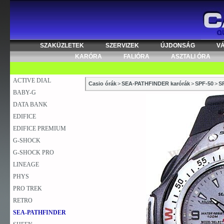
SZAKÜZLETEK
SZERVIZEK
ÚJDONSÁG
V
KARÓRA
FALIÓRA
ASZTALI ÓRA
ACTIVE DIAL
Casio órák
>
SEA-PATHFINDER karórák
>
SPF-50
>
S
BABY-G
DATA BANK
EDIFICE
EDIFICE PREMIUM
G-SHOCK
G-SHOCK PRO
LINEAGE
PHYS
PRO TREK
RETRO
SEA-PATHFINDER