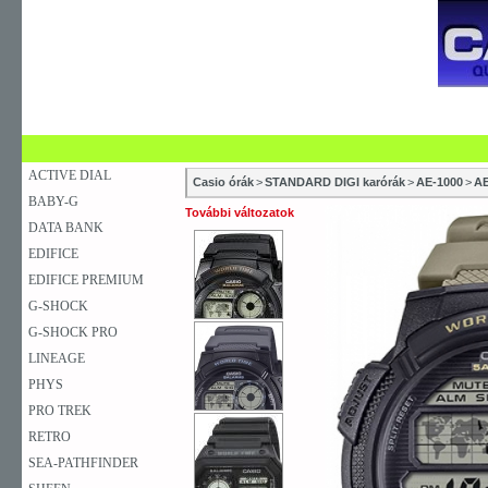
SZAKÜZLETEK
SZERVIZEK
ÚJDONSÁG
V
KARÓRA
FALIÓRA
ASZTALI ÓRA
ACTIVE DIAL
Casio órák
>
STANDARD DIGI karórák
>
AE-1000
>
AE
BABY-G
További változatok
DATA BANK
EDIFICE
EDIFICE PREMIUM
G-SHOCK
G-SHOCK PRO
LINEAGE
PHYS
PRO TREK
RETRO
SEA-PATHFINDER