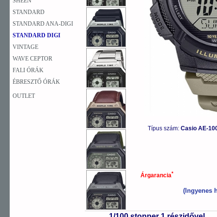
SHEEN
STANDARD
STANDARD ANA-DIGI
STANDARD DIGI
VINTAGE
WAVE CEPTOR
FALI ÓRÁK
ÉBRESZTŐ ÓRÁK
OUTLET
Típus szám:
Casio AE-10
*
Árgarancia
(Ingyenes h
1/100 stopper 1 részidővel