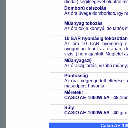
dióda ) segítségével oldalról meg
Domború csiszolás
Az óra üvege domborított, így na
Műanyag tokozás
Az óra tokja könnyű, de tartós
10 BAR nyomásig fokozottan 
Az óra 10 BAR nyomásig ell
nyugodtan lehet az órában, de 
vizisí ) nem ajánlott. Megfelel
Műanyagszíj
Az óraszíj tartós, vízálló műany
Pontosság
Az óra megengedett eltérése n
másodperc havonta.
Méretek:
CASIO AE-1000W-5A
-
48.1
m
Súly:
CASIO AE-1000W-5A
-
40
gr
Casio AE-1