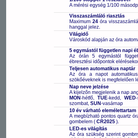
A mérési egység 1/100 másodpe
Visszaszámláló riasztás
Maximum
24
óra visszaszámlál
hanggal jelez.
Világidő
Városkód alapján az óra automa
5 egymástól független napi é
Az órán 5 egymástól függetl
ébresztési időpontok elérésekor
Teljesen automatikus naptár
Az óra a napot automatiku
szökőéveknek is megfelelően lé
Nap neve jelzése
A kijelzőn megjelenik a nap ang
MON
-hétfő,
TUE
-kedd,
WED
szombat,
SUN
-vasárnap
10 év várható elemélettartam
A megbízható pontos quartz óra
gombelem (
CR2025
).
LED-es világítás
Az óra szükség szerint gombn