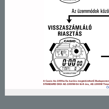
A
Casio
Ae-1000w-5a
karóra
megtekinthető Budapeste
STANDARD DIGI
AE-1000W-5A
férfi óra
,
AE-1000W
Time
Ö
G-SHOCK
EDIFICE
PRO TREK