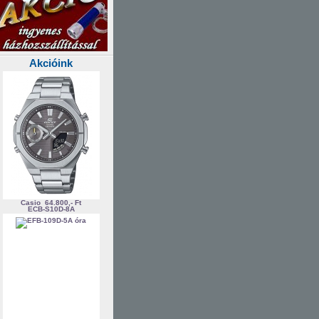
Akcióink
Casio
64.800,- Ft
ECB-S10D-8A