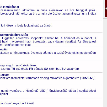
ás ismétléssel
zaszámlálandó időtartam. A nulla elérésekor az óra hanggal jelez.
 bekapcsolható, ekkor az óra a nulla elérésekor automatikusan újra indítja
tott időzóna ideje leolvasható az óráról.
 kombinált ébresztés
független ébresztési időpontot állíthat be. A hónapot és a napot is
 havi, havonkénti napi ébresztést vagy dátum riasztást. Az ébresztési
ra 10 másodpercig jelez.
naptár
tikusan a hónapoknak, éveknek sőt még a szökőéveknek is megfelelően
 nap angol nyelvű rövidítése.
-szerda,
TH
-csütörtök,
FR
-péntek,
SA
-szombat,
SU
-vasárnap
ttartam
artz óraszerkezetet várhatóan tiz évig működteti a gombelem (
CR2032
).
t gombnyomásra a kisméretű LED ( fénykibocsájtó dióda ) segítségével
ijelzőt.
 tartós műanyagból készül.