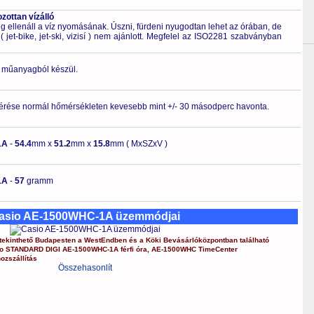
ottan vízálló
 ellenáll a víz nyomásának. Úszni, fürdeni nyugodtan lehet az órában, de
 jet-bike, jet-ski, vizisí ) nem ajánlott. Megfelel az ISO2281 szabványban
ló műanyagból készül.
érése normál hőmérsékleten kevesebb mint +/- 30 másodperc havonta.
1A
-
54.4
mm x
51.2
mm x
15.8
mm ( MxSZxV )
1A
-
57
gramm
asio AE-1500WHC-1A üzemmódjai
ekinthető Budapesten a
WestEndben
és a
Köki Bevásárlóközpontban
található
o
STANDARD DIGI
AE-1500WHC-1A
férfi óra
,
AE-1500WHC
TimeCenter
ozszállítás
Összehasonlít