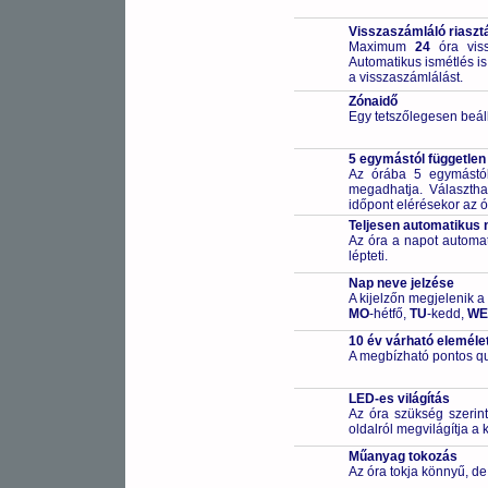
Visszaszámláló riaszt
Maximum
24
óra viss
Automatikus ismétlés is
a visszaszámlálást.
Zónaidő
Egy tetszőlegesen beállí
5 egymástól független
Az órába 5 egymástól 
megadhatja. Választhat
időpont elérésekor az ó
Teljesen automatikus 
Az óra a napot automa
lépteti.
Nap neve jelzése
A kijelzőn megjelenik a
MO
-hétfő,
TU
-kedd,
WE
10 év várható eleméle
A megbízható pontos qu
LED-es világítás
Az óra szükség szerin
oldalról megvilágítja a k
Műanyag tokozás
Az óra tokja könnyű, de