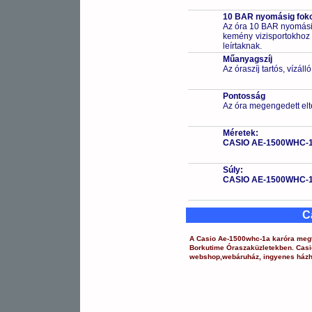
10 BAR nyomásig fokoz
Az óra 10 BAR nyomásig
kemény vizisportokhoz (
leírtaknak.
Műanyagszíj
Az óraszíj tartós, vízál
Pontosság
Az óra megengedett elt
Méretek:
CASIO AE-1500WHC-
Súly:
CASIO AE-1500WHC-
C
A
Casio
Ae-1500whc-1a
karóra
megt
Borkutime Óraszaküzletekben.
Casi
webshop
,
webáruház
,
ingyenes házh