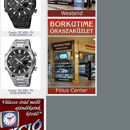
Casio
97.400,- Ft
ECB-2300DC-1A
Casio
81.300,- Ft
ECB-2300D-1A