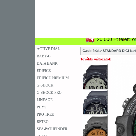
SZAKÜZLETEK
SZERVIZEK
ÚJD
KARÓRA
FALIÓRA
A
ACTIVE DIAL
Casio órák
>
STANDARD DIGI kar
BABY-G
További változatok
DATA BANK
EDIFICE
EDIFICE PREMIUM
G-SHOCK
G-SHOCK PRO
LINEAGE
PHYS
PRO TREK
RETRO
SEA-PATHFINDER