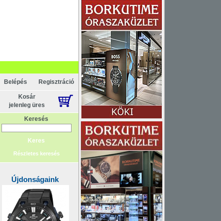
KAPCSOLAT
ELEM
Belépés
Regisztráció
Kosár
jelenleg üres
Keresés
Részletes keresés
Újdonságaink