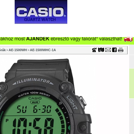
Timecenter
ONSÁG
VÁSÁRLÁS
CÉGEKNEK
VISZONTELADÓKNAK
SZTALI ÓRA
VÁSÁRLÁSI TANÁCSOK
FÖOLDAL
TÖRTÉN
órák
>
AE-1500WH
>
AE-1500WHC-1A