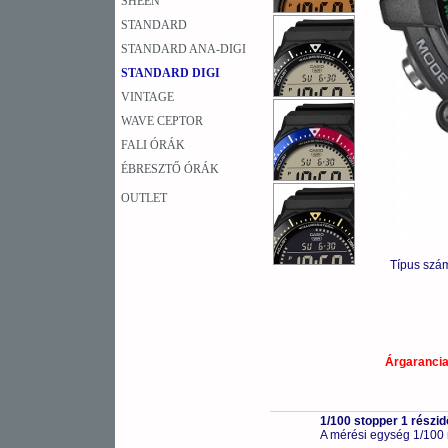
SHEEN
STANDARD
STANDARD ANA-DIGI
STANDARD DIGI
VINTAGE
WAVE CEPTOR
FALI ÓRÁK
ÉBRESZTŐ ÓRÁK
OUTLET
Típus szá
Árgaranci
1/100 stopper 1 részid
A mérési egység 1/100