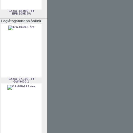
Casio
48.000,- Ft
EFB-109D-5A
Leglátogatottabb óráink
Casio
97.100,- Ft
GW-9400-1