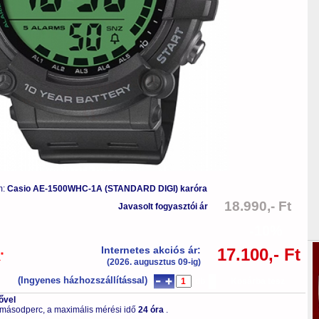
m:
Casio AE-1500WHC-1A (STANDARD DIGI) karóra
18.990,- Ft
Javasolt fogyasztói ár
-10%
Internetes akciós ár:
17.100,- Ft
*
a
(2026. augusztus 09-ig)
(Ingyenes házhozszállítással)
db
Kosárba tesz
ővel
 másodperc, a maximális mérési idő
24 óra
.