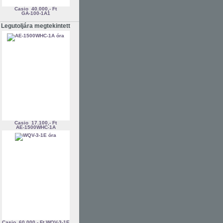
Casio
40.000,- Ft
GA-100-1A1
Legutoljára megtekintett
Casio
17.100,- Ft
AE-1500WHC-1A
Casio
60.000,- Ft
WQV-3-1E