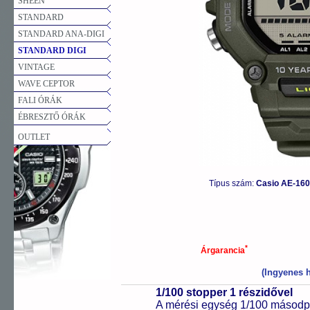
SHEEN
STANDARD
STANDARD ANA-DIGI
STANDARD DIGI
VINTAGE
WAVE CEPTOR
FALI ÓRÁK
ÉBRESZTŐ ÓRÁK
OUTLET
Típus szám:
Casio AE-16
*
Árgarancia
(Ingyenes h
1/100 stopper 1 részidővel
A mérési egység 1/100 másodpe