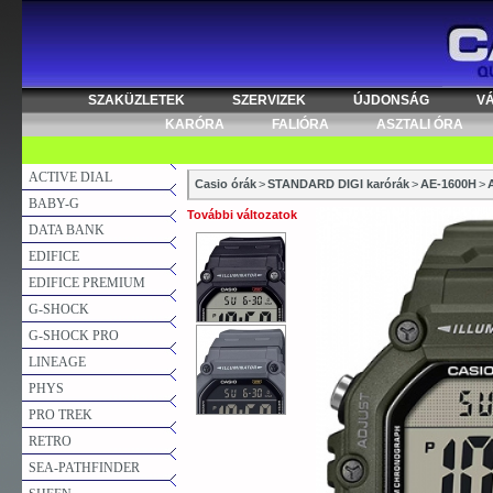
SZAKÜZLETEK
SZERVIZEK
ÚJDONSÁG
V
KARÓRA
FALIÓRA
ASZTALI ÓRA
ACTIVE DIAL
Casio órák
>
STANDARD DIGI karórák
>
AE-1600H
>
BABY-G
További változatok
DATA BANK
EDIFICE
EDIFICE PREMIUM
G-SHOCK
G-SHOCK PRO
LINEAGE
PHYS
PRO TREK
RETRO
SEA-PATHFINDER