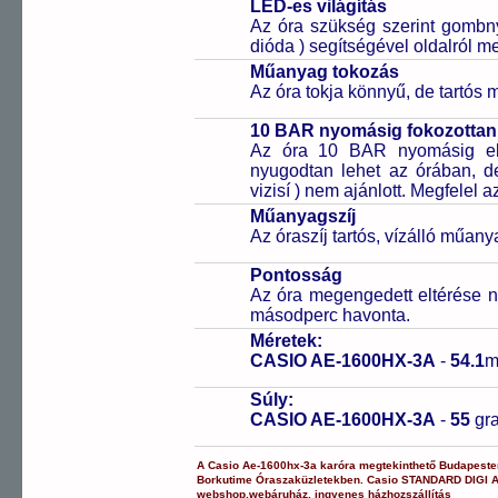
LED-es világítás
Az óra szükség szerint gombn
dióda ) segítségével oldalról meg
Műanyag tokozás
Az óra tokja könnyű, de tartós
10 BAR nyomásig fokozottan 
Az óra 10 BAR nyomásig ell
nyugodtan lehet az órában, de 
vizisí ) nem ajánlott. Megfelel
Műanyagszíj
Az óraszíj tartós, vízálló műany
Pontosság
Az óra megengedett eltérése n
másodperc havonta.
Méretek:
CASIO AE-1600HX-3A
-
54.1
m
Súly:
CASIO AE-1600HX-3A
-
55
gr
A
Casio
Ae-1600hx-3a
karóra
megtekinthető Budapest
Borkutime Óraszaküzletekben.
Casio
STANDARD DIGI
webshop
,
webáruház
,
ingyenes házhozszállítás