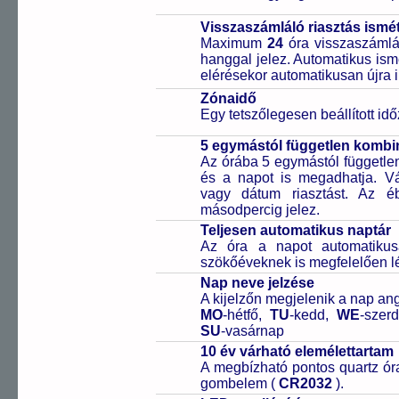
Visszaszámláló riasztás ismét
Maximum
24
óra visszaszámlál
hanggal jelez. Automatikus ismé
elérésekor automatikusan újra i
Zónaidő
Egy tetszőlegesen beállított idő
5 egymástól független kombin
Az órába 5 egymástól független 
és a napot is megadhatja. Vál
vagy dátum riasztást. Az é
másodpercig jelez.
Teljesen automatikus naptár
Az óra a napot automatiku
szökőéveknek is megfelelően lé
Nap neve jelzése
A kijelzőn megjelenik a nap ang
MO
-hétfő,
TU
-kedd,
WE
-szer
SU
-vasárnap
10 év várható elemélettartam
A megbízható pontos quartz óra
gombelem (
CR2032
).