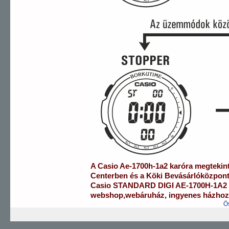
A
Casio
Ae-1700h-1a2
karóra
megtekin
Centerben
és a
Köki Bevásárlóközpon
Casio
STANDARD DIGI
AE-1700H-1A2
webshop
,
webáruház
,
ingyenes házhozs
Ö
G-SHOCK
EDIFICE
PRO TREK