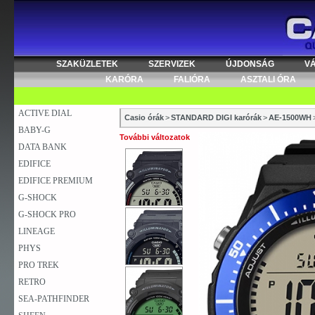
SZAKÜZLETEK
SZERVIZEK
ÚJDONSÁG
V
KARÓRA
FALIÓRA
ASZTALI ÓRA
ACTIVE DIAL
Casio órák
>
STANDARD DIGI karórák
>
AE-1500WH
BABY-G
További változatok
DATA BANK
EDIFICE
EDIFICE PREMIUM
G-SHOCK
G-SHOCK PRO
LINEAGE
PHYS
PRO TREK
RETRO
SEA-PATHFINDER