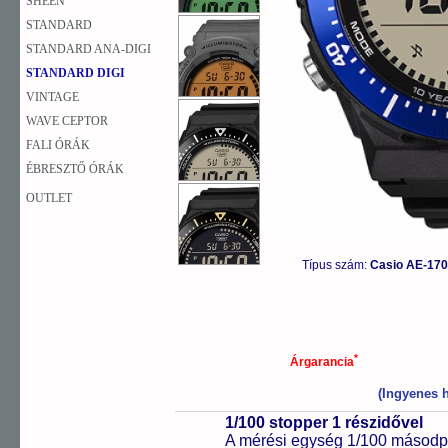
SHEEN
STANDARD
STANDARD ANA-DIGI
STANDARD DIGI
VINTAGE
WAVE CEPTOR
FALI ÓRÁK
ÉBRESZTŐ ÓRÁK
OUTLET
Típus szám:
Casio AE-17
*
Árgarancia
(Ingyenes h
1/100 stopper 1 részidővel
A mérési egység 1/100 másodpe