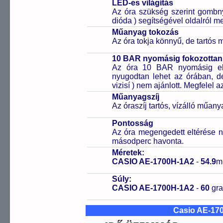
LED-es világítás
Az óra szükség szerint gombn
dióda ) segítségével oldalról meg
Műanyag tokozás
Az óra tokja könnyű, de tartós
10 BAR nyomásig fokozottan 
Az óra 10 BAR nyomásig ell
nyugodtan lehet az órában, de 
vizisí ) nem ajánlott. Megfelel
Műanyagszíj
Az óraszíj tartós, vízálló műany
Pontosság
Az óra megengedett eltérése n
másodperc havonta.
Méretek:
CASIO AE-1700H-1A2
-
54.9
m
Súly:
CASIO AE-1700H-1A2
-
60
gr
Casio AE-17