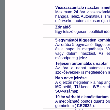
Visszaszámláló riasztás ismét
Maximum
24
óra visszaszámlál
hanggal jelez. Automatikus ismé
elérésekor automatikusan újra i
Zónaidő
Egy tetszőlegesen beállított idő
5 egymástól független kombin
Az órába 5 egymástól független 
és a napot is megadhatja. Vál
vagy dátum riasztást. Az é
másodpercig jelez.
Teljesen automatikus naptár
Az óra a napot automatiku
szökőéveknek is megfelelően lé
Nap neve jelzése
A kijelzőn megjelenik a nap ang
MO
-hétfő,
TU
-kedd,
WE
-szer
SU
-vasárnap
10 év várható elemélettartam
A megbízható pontos quartz óra
gombelem (
CR2032
).