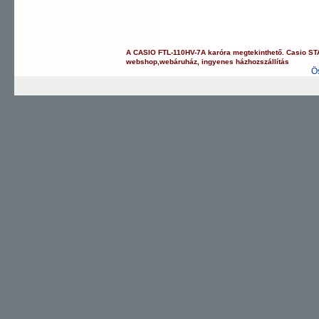
A
CASIO
FTL-110HV-7A
karóra
megtekinthető.
Casio
ST
webshop
,
webáruház
,
ingyenes házhozszállítás
Ö
G-SHOCK
EDIFICE
PRO TREK