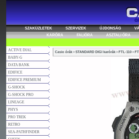
SZAKÜZLETEK
SZERVIZEK
ÚJDONSÁG
V
KARÓRA
FALIÓRA
ASZTALI ÓRA
ACTIVE DIAL
Casio órák
>
STANDARD DIGI karórák
>
FTL-110
>
FT
BABY-G
DATA BANK
EDIFICE
EDIFICE PREMIUM
G-SHOCK
G-SHOCK PRO
LINEAGE
PHYS
PRO TREK
RETRO
SEA-PATHFINDER