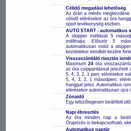
Célidő megadási lehetőség
Az órán a mérés megkezdése el
célidő elérésekor az óra hangga
sport tevékenység közben.
AUTO START - automatikus st
A stopper indítását 5 másod
indíthatja. Először 5 má
automatikusan indúl a stopper
kezdetekor mindkét kezére fonto
Visszaszámláló riasztás ismét
Maximum
24
óra visszaszámlá
az óra csippantással jelezheti 
5, 4, 3, 2, 1 perc elérésekor v
5, 4, 3, 2, 1 másodperc eléré
hanggal jelez. Automatikus ismé
elérésekor automatikusan újra i
Zónaidő
Egy tetszőlegesen beállított idő
Napi ébresztés
Az óra minden nap a beállíto
Órajelzés is bekapcsolható, ek
Automatikus naptár