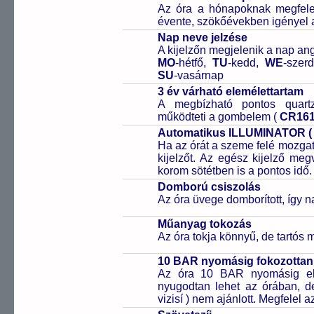
Az óra a hónapoknak megfelelő
évente, szökőévekben igényel a
Nap neve jelzése
A kijelzőn megjelenik a nap ang
MO
-hétfő,
TU
-kedd,
WE
-szer
SU
-vasárnap
3 év várható elemélettartam
A megbízható pontos quartz
működteti a gombelem (
CR16
Automatikus ILLUMINATOR ( E
Ha az órát a szeme felé mozgatj
kijelzőt. Az egész kijelző meg
korom sötétben is a pontos idő.
Domború csiszolás
Az óra üvege domborított, így na
Műanyag tokozás
Az óra tokja könnyű, de tartós
10 BAR nyomásig fokozottan 
Az óra 10 BAR nyomásig ell
nyugodtan lehet az órában, de 
vizisí ) nem ajánlott. Megfelel