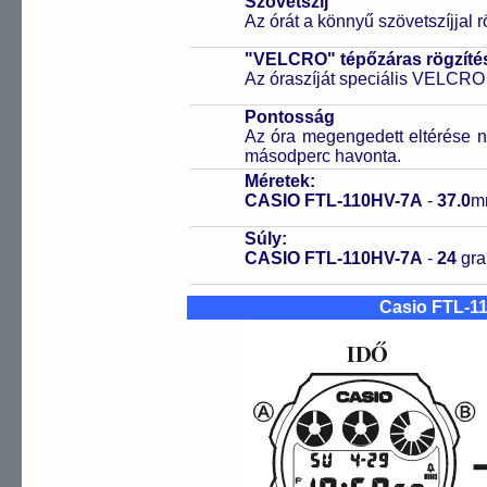
Szövetszíj
Az órát a könnyű szövetszíjjal r
"VELCRO" tépőzáras rögzíté
Az óraszíját speciális VELCRO 
Pontosság
Az óra megengedett eltérése n
másodperc havonta.
Méretek:
CASIO FTL-110HV-7A
-
37.0
m
Súly:
CASIO FTL-110HV-7A
-
24
gr
Casio FTL-1