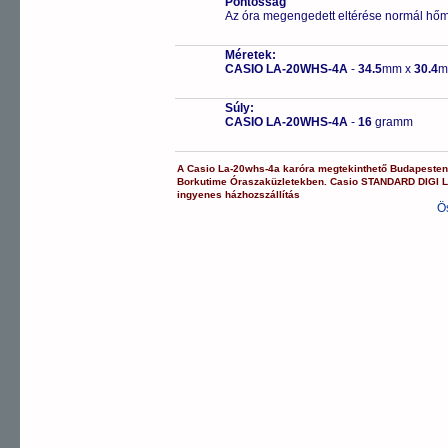
Pontosság
Az óra megengedett eltérése normál hőm
Méretek:
CASIO LA-20WHS-4A
-
34.5
mm x
30.4
m
Súly:
CASIO LA-20WHS-4A
-
16
gramm
A
Casio
La-20whs-4a
karóra
megtekinthető Budapeste
Borkutime Óraszaküzletekben.
Casio
STANDARD DIGI
ingyenes házhozszállítás
Ö