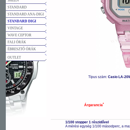
SHEEN
STANDARD
STANDARD ANA-DIGI
STANDARD DIGI
VINTAGE
WAVE CEPTOR
FALI ÓRÁK
ÉBRESZTŐ ÓRÁK
OUTLET
Típus szám:
Casio LA-20
*
Árgarancia
1/100 stopper 1 részidővel
A mérési egység 1/100 másodperc, a max