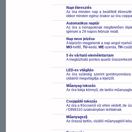
Napi ébresztés
Az óra minden nap a beállított ébreszté
ekkor minden egész órakor az óra csippa
Automatikus naptár
Az óra a hónapoknak megfelelően léptet
igényel a 29 napos február miatt.
Nap neve jelzése
A kijelzőn megjelenik a nap angol nyelvű 
MO
-hétfő,
TU
-kedd,
WE
-szerda,
TH
-csüt
5 év várható elemélettartam
A megbízható pontos quartz óraszerkezet
LED-es világítás
Az óra szükség szerint gombnyomásra a
oldalról megvilágítja a kijelzőt.
Műanyag tokozás
Az óra tokja könnyű, de tartós műanyagbó
Cseppálló tokozás
Az óra a fröccsenő víz ellen védett, de 
/ DIN8310 szabványban leírtaknak.
Műanyagszíj
Az óraszíj tartós, vízálló műanyagból kés