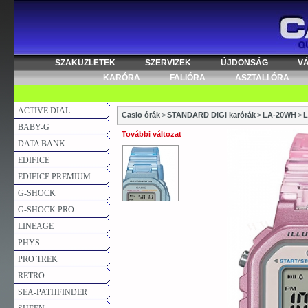
SZAKÜZLETEK
SZERVIZEK
ÚJDONSÁG
V
KARÓRA
FALIÓRA
ASZTALI ÓRA
ACTIVE DIAL
Casio órák
>
STANDARD DIGI karórák
>
LA-20WH
>
L
BABY-G
További változat
DATA BANK
EDIFICE
EDIFICE PREMIUM
G-SHOCK
G-SHOCK PRO
LINEAGE
PHYS
PRO TREK
RETRO
SEA-PATHFINDER