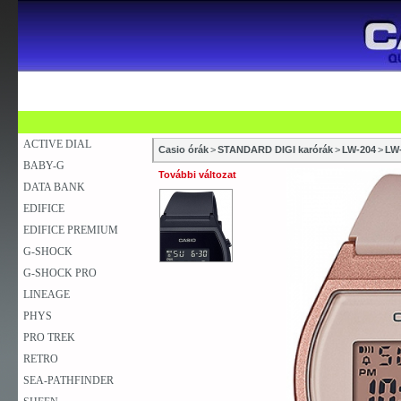
SZAKÜZLETEK
SZERVIZEK
ÚJDONSÁG
V
KARÓRA
FALIÓRA
ASZTALI ÓRA
ACTIVE DIAL
Casio órák
>
STANDARD DIGI karórák
>
LW-204
>
LW
BABY-G
További változat
DATA BANK
EDIFICE
EDIFICE PREMIUM
G-SHOCK
G-SHOCK PRO
LINEAGE
PHYS
PRO TREK
RETRO
SEA-PATHFINDER