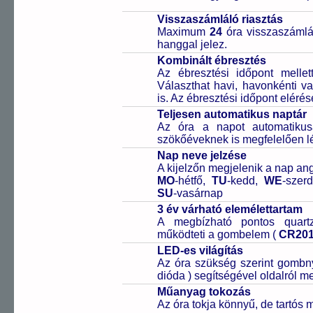
Visszaszámláló riasztás
Maximum
24
óra visszaszámlál
hanggal jelez.
Kombinált ébresztés
Az ébresztési időpont melle
Választhat havi, havonkénti va
is. Az ébresztési időpont elérés
Teljesen automatikus naptár
Az óra a napot automatiku
szökőéveknek is megfelelően lé
Nap neve jelzése
A kijelzőn megjelenik a nap ang
MO
-hétfő,
TU
-kedd,
WE
-szer
SU
-vasárnap
3 év várható elemélettartam
A megbízható pontos quartz
működteti a gombelem (
CR20
LED-es világítás
Az óra szükség szerint gombn
dióda ) segítségével oldalról meg
Műanyag tokozás
Az óra tokja könnyű, de tartós