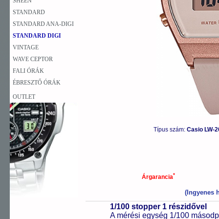
SHEEN
STANDARD
STANDARD ANA-DIGI
STANDARD DIGI
VINTAGE
WAVE CEPTOR
FALI ÓRÁK
ÉBRESZTŐ ÓRÁK
OUTLET
Típus szám:
Casio LW-2
*
Árgarancia
(Ingyenes h
1/100 stopper 1 részidővel
A mérési egység 1/100 másodpe