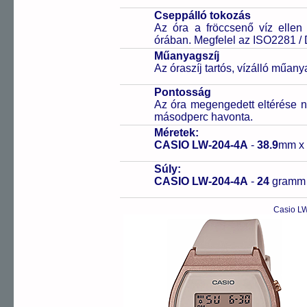
Cseppálló tokozás
Az óra a fröccsenő víz ellen
órában. Megfelel az ISO2281 /
Műanyagszíj
Az óraszíj tartós, vízálló műany
Pontosság
Az óra megengedett eltérése n
másodperc havonta.
Méretek:
CASIO LW-204-4A
-
38.9
mm x
Súly:
CASIO LW-204-4A
-
24
gramm
Casio LW