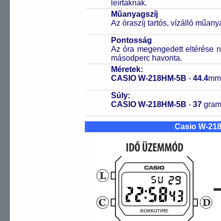
leírtaknak.
Műanyagszíj
Az óraszíj tartós, vízálló műany
Pontosság
Az óra megengedett eltérése n
másodperc havonta.
Méretek:
CASIO W-218HM-5B
-
44.4
mm
Súly:
CASIO W-218HM-5B
-
37
gra
Casio W-21