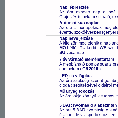
Napi ébresztés
Az óra minden nap a beállíto
Órajelzés is bekapcsolható, ek
Automatikus naptár
Az óra a hónapoknak megfelelő
évente, szökőévekben igényel a
Nap neve jelzése
A kijelzőn megjelenik a nap ang
MO
-hétfő,
TU
-kedd,
WE
-szer
SU
-vasárnap
7 év várható elemélettartam
A megbízható pontos quartz óra
gombelem (
CR2016
).
LED-es világítás
Az óra szükség szerint gombn
dióda ) segítségével oldalról meg
Műanyag tokozás
Az óra tokja könnyű, de tartós
5 BAR nyomásig alapszinten 
Az óra 5 BAR nyomásig ellenáll
órában, de vizisportokhoz nem