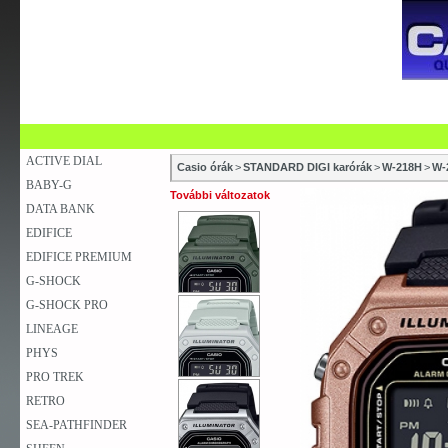
SZAKÜZLETEK
SZERVIZEK
ÚJDONSÁG
V
KARÓRA
FALIÓRA
ASZTALI ÓRA
ACTIVE DIAL
Casio órák
>
STANDARD DIGI karórák
>
W-218H
>
W-
BABY-G
További változatok
DATA BANK
EDIFICE
EDIFICE PREMIUM
G-SHOCK
G-SHOCK PRO
LINEAGE
PHYS
PRO TREK
RETRO
SEA-PATHFINDER