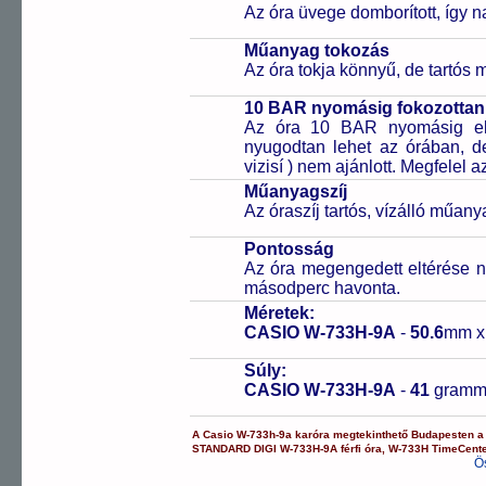
Az óra üvege domborított, így na
Műanyag tokozás
Az óra tokja könnyű, de tartós
10 BAR nyomásig fokozottan 
Az óra 10 BAR nyomásig ell
nyugodtan lehet az órában, de 
vizisí ) nem ajánlott. Megfelel
Műanyagszíj
Az óraszíj tartós, vízálló műany
Pontosság
Az óra megengedett eltérése n
másodperc havonta.
Méretek:
CASIO W-733H-9A
-
50.6
mm 
Súly:
CASIO W-733H-9A
-
41
gram
A
Casio
W-733h-9a
karóra
megtekinthető Budapesten 
STANDARD DIGI
W-733H-9A
férfi óra
,
W-733H
TimeCent
Ö