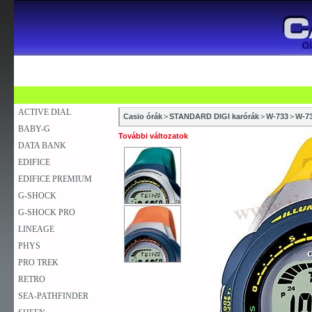
SZAKÜZLETEK
SZERVIZEK
ÚJDONSÁG
V
KARÓRA
FALIÓRA
ASZTALI ÓRA
ACTIVE DIAL
Casio órák
>
STANDARD DIGI karórák
>
W-733
>
W-7
BABY-G
További változatok
DATA BANK
EDIFICE
EDIFICE PREMIUM
G-SHOCK
G-SHOCK PRO
LINEAGE
PHYS
PRO TREK
RETRO
SEA-PATHFINDER