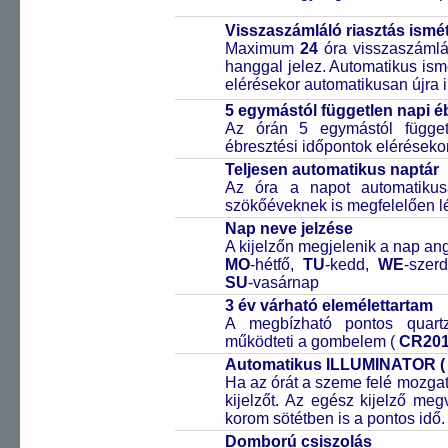
Visszaszámláló riasztás ismét
Maximum
24
óra visszaszámlál
hanggal jelez. Automatikus ismé
elérésekor automatikusan újra i
5 egymástól független napi é
Az órán 5 egymástól függetl
ébresztési időpontok elérésekor
Teljesen automatikus naptár
Az óra a napot automatiku
szökőéveknek is megfelelően lé
Nap neve jelzése
A kijelzőn megjelenik a nap ang
MO
-hétfő,
TU
-kedd,
WE
-szer
SU
-vasárnap
3 év várható elemélettartam
A megbízható pontos quartz
működteti a gombelem (
CR20
Automatikus ILLUMINATOR ( E
Ha az órát a szeme felé mozgatj
kijelzőt. Az egész kijelző meg
korom sötétben is a pontos idő.
Domború csiszolás