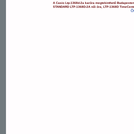
A
Casio
Ltp-1368d-2a
karóra
megtekinthető Budapeste
STANDARD
LTP-1368D-2A
női óra
,
LTP-1368D
TimeCent
Ö