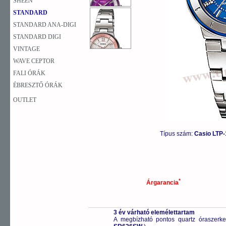
SHEEN
STANDARD
STANDARD ANA-DIGI
STANDARD DIGI
VINTAGE
WAVE CEPTOR
FALI ÓRÁK
ÉBRESZTŐ ÓRÁK
OUTLET
Típus szám:
Casio LTP
*
Árgarancia
3 év várható elemélettartam
A megbízható pontos quartz óraszerk