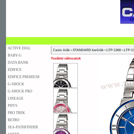
SZAKÜZLETEK
SZERVIZEK
ÚJDONSÁG
V
KARÓRA
FALIÓRA
ASZTALI ÓRA
ACTIVE DIAL
Casio órák
>
STANDARD karórák
>
LTP-1368
>
LTP-1
BABY-G
További változatok
DATA BANK
EDIFICE
EDIFICE PREMIUM
G-SHOCK
G-SHOCK PRO
LINEAGE
PHYS
PRO TREK
RETRO
SEA-PATHFINDER