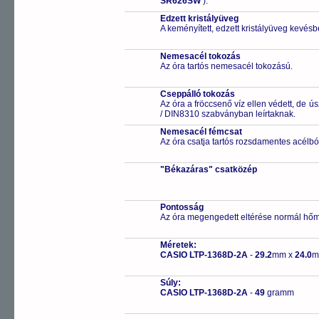
SR626SW
).
Edzett kristályüveg
A keményített, edzett kristályüveg kevésb
Nemesacél tokozás
Az óra tartós nemesacél tokozású.
Cseppálló tokozás
Az óra a fröccsenő víz ellen védett, de 
/ DIN8310 szabványban leírtaknak.
Nemesacél fémcsat
Az óra csatja tartós rozsdamentes acélbó
"Békazáras" csatközép
Pontosság
Az óra megengedett eltérése normál hőm
Méretek:
CASIO LTP-1368D-2A
-
29.2
mm x
24.0
m
Súly:
CASIO LTP-1368D-2A
-
49
gramm