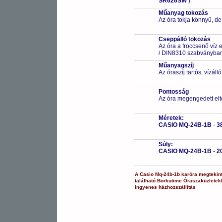
SR626SW
).
Műanyag tokozás
Az óra tokja könnyű, de
Cseppálló tokozás
Az óra a fröccsenő víz 
/ DIN8310 szabványban 
Műanyagszíj
Az óraszíj tartós, vízál
Pontosság
Az óra megengedett elt
Méretek:
CASIO MQ-24B-1B
-
3
Súly:
CASIO MQ-24B-1B
-
2
A
Casio
Mq-24b-1b
karóra
megtekin
található Borkutime Óraszaküzlete
ingyenes házhozszállítás