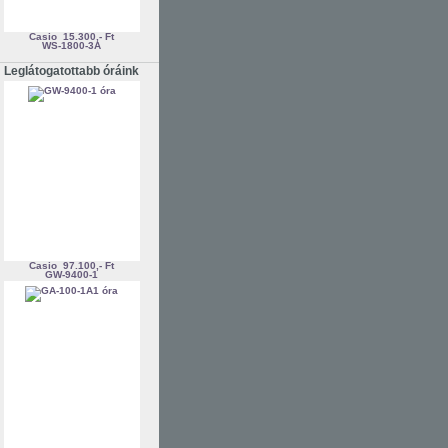
Casio
15.300,- Ft
WS-1800-3A
Leglátogatottabb óráink
Casio
97.100,- Ft
GW-9400-1