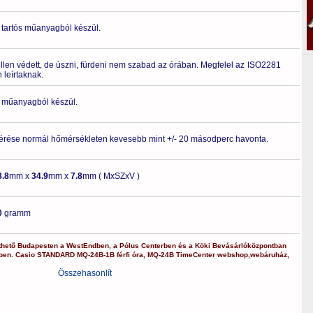
 tartós műanyagból készül.
ellen védett, de úszni, fürdeni nem szabad az órában. Megfelel az ISO2281
leírtaknak.
ló műanyagból készül.
érése normál hőmérsékleten kevesebb mint +/- 20 másodperc havonta.
8.8
mm x
34.9
mm x
7.8
mm ( MxSZxV )
0
gramm
thető Budapesten a
WestEndben
, a
Pólus Centerben
és a
Köki Bevásárlóközpontban
kben.
Casio
STANDARD
MQ-24B-1B
férfi óra
,
MQ-24B
TimeCenter webshop
,
webáruház
,
Összehasonlít