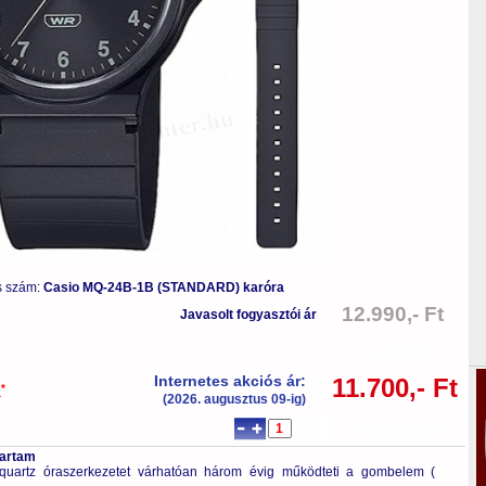
s szám:
Casio MQ-24B-1B (STANDARD) karóra
12.990,- Ft
Javasolt fogyasztói ár
-10%
Internetes akciós ár:
11.700,- Ft
*
a
(2026. augusztus 09-ig)
db
Kosárba tesz
tartam
quartz óraszerkezetet várhatóan három évig működteti a gombelem (