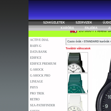
SZAKÜZLETEK
SZERVIZEK
ÚJD
KARÓRA
FALIÓRA
A
ACTIVE DIAL
Casio órák
>
STANDARD karórák
BABY-G
További változatok
DATA BANK
EDIFICE
EDIFICE PREMIUM
G-SHOCK
G-SHOCK PRO
LINEAGE
PHYS
PRO TREK
RETRO
SEA-PATHFINDER