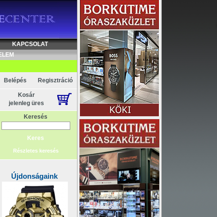
Akció
KAPCSOLAT
ELEM
Belépés
Regisztráció
Kosár
jelenleg üres
Keresés
Részletes keresés
Újdonságaink