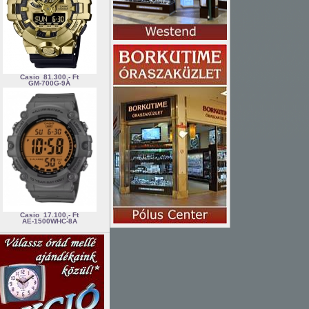
Casio
81.300,- Ft
GM-700G-9A
Casio
17.100,- Ft
AE-1500WHC-8A