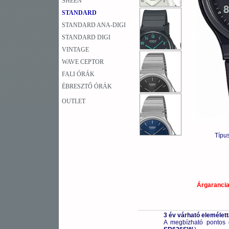
SHEEN
STANDARD
STANDARD ANA-DIGI
STANDARD DIGI
VINTAGE
WAVE CEPTOR
FALI ÓRÁK
ÉBRESZTŐ ÓRÁK
OUTLET
Típu
Árgaranci
3 év várható elemélet
A megbízható pontos 