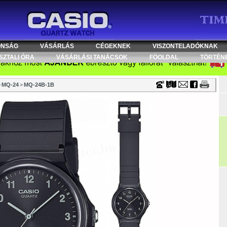
Timecenter
ONSÁG
VÁSÁRLÁS
CÉGEKNEK
VISZONTELADÓKNAK
SZTALI ÓRA
VÁSÁRLÁSI TANÁCSOK
FÖOLDAL
TÖRTÉN
>
MQ-24
>
MQ-24B-1B