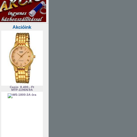
Akcióink
Casio
8.400,- Ft
MTP-1196N-9A