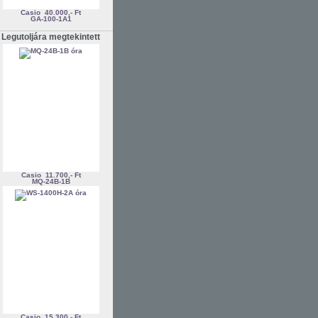
Casio
40.000,- Ft
GA-100-1A1
Legutoljára megtekintett
Casio
11.700,- Ft
MQ-24B-1B
Casio
15.300,- Ft